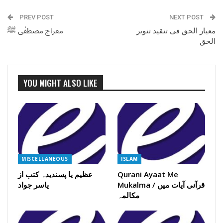
PREV POST
NEXT POST
معیار الحق فی تنقید تنویر
معراج مصطفٰی ﷺ
الحق
YOU MIGHT ALSO LIKE
MISCELLANEOUS
ISLAM
Qurani Ayaat Me
عظیم یا پسندیدہ کتب از
Mukalma / قرآنی آیات میں
یاسر جواد
مکالمہ