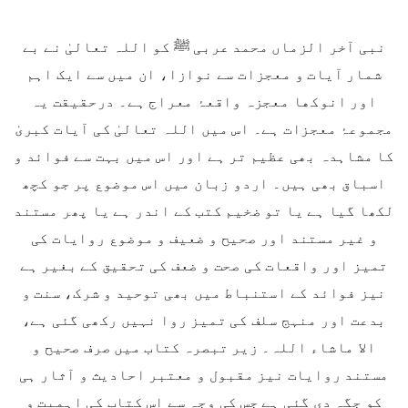
نبی آخر الزماں محمد عربی ﷺ کو اللہ تعالیٰ نے بے
شمار آیات و معجزات سے نوازا، ان میں سے ایک اہم
اور انوکھا معجزہ واقعۂ معراج ہے۔ درحقیقت یہ
مجموعۂ معجزات ہے۔ اس میں اللہ تعالیٰ کی آیات کبریٰ
کا مشاہدہ بھی عظیم تر ہے اور اس میں بہت سے فوائد و
اسباق بھی ہیں۔ اردو زبان میں اس موضوع پر جو کچھ
لکھا گیا ہے یا تو ضخیم کتب کے اندر ہے یا پھر مستند
و غیر مستند اور صحیح و ضعیف و موضوع روایات کی
تمیز اور واقعات کی صحت و ضعف کی تحقیق کے بغیر ہے
نیز فوائد کے استنباط میں بھی توحید و شرک، سنت و
بدعت اور منہج سلف کی تمیز روا نہیں رکھی گئی ہے،
الا ماشاء اللہ۔ زیر تبصرہ کتاب میں صرف صحیح و
مستند روایات نیز مقبول و معتبر احادیث و آثار ہی
کو جگہ دی گئی ہے جس کی وجہ سے اس کتاب کی اہمیت و