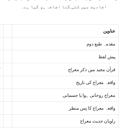
افادیت میں کئی گنا اضافہ ہو گیا ہے۔
عناوین
ص
مقدمہ طبع دوم
3
پیش لفظ
5
قرآن مجید میں ذکر معراج
7
واقعہ معراج کی تاریخ
9
معراج روحانی ہوا یا جسمانی
0
واقعہ معراج کا پس منظر
1
راویان حدیث معراج
2