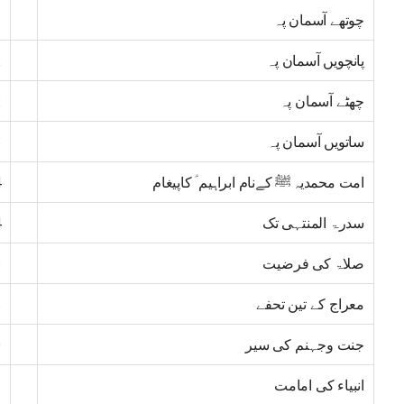
چوتھے آسمان پہ
1
پانچویں آسمان پہ
2
چھٹے آسمان پہ
2
ساتویں آسمان پہ
3
امت محمدیہ ﷺ کےنام ابراہیم ؑ کاپیغام
4
سدرۃ المنتہی تک
4
صلاۃ کی فرضیت
6
معراج کے تین تحفے
8
جنت وجہنم کی سیر
0
انبیاء کی امامت
1