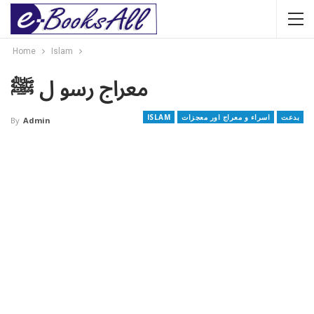
Home
Islam
معراج رسو ل ﷺ
بدعت
اسراء و معراج اور معجزات
ISLAM
By
Admin