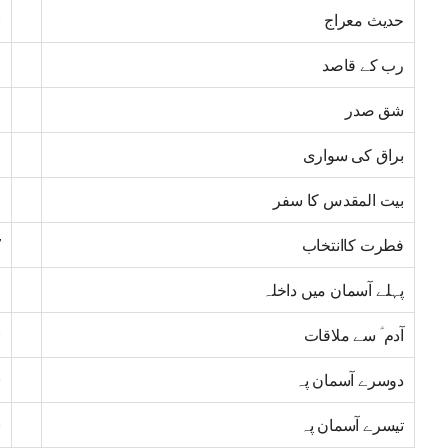
حدیث معراج
3
رب کے قاصد
3
شق صدر
3
براق کی سواری
5
بیت المقدس کا سفر
6
فطرت کاانتخاب
7
پہلے آسمان میں داخلہ
8
آدم ؑ سے ملاقات
9
دوسرے آسمان پہ
0
تیسرے آسمان پہ
0