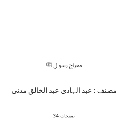
معراج رسو ل ﷺ
مصنف : عبد الہادی عبد الخالق مدنی
صفحات: 34