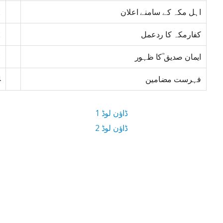
اہل مکہ کے سامنے اعلان
2
کفارمکہ کا ردعمل
2
ایمان صدیق ؓکا ظہور
3
فہرست مضامین
4
ڈاؤن لوڈ 1
ڈاؤن لوڈ 2
1.5 MB ڈاؤن لوڈ سائز