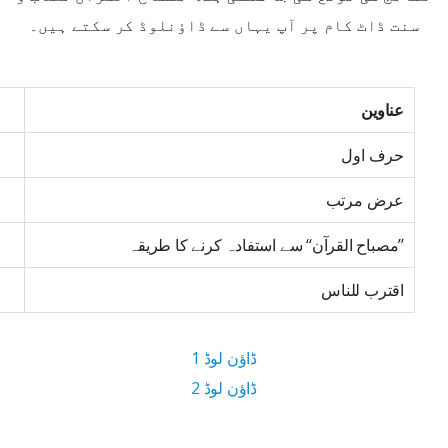
سنت ڈاٹ کام پر آپ یہاں سے ڈاؤنلوڈ کر سکتے ہیں۔
عناوین
حرف اول
عرض مرتب
’’مصباح القرآن‘‘ سے استفادہ کرنے کا طریقہ
اقترب للناس
ڈاؤن لوڈ 1
ڈاؤن لوڈ 2
8 MB ڈاؤن لوڈ سائز