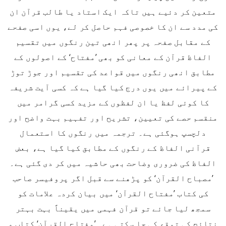
متعین کر دئیے ہیں تاکہ ایک استاد یا طالب قرآن ان
کی مدد سے ان کا خصوصی فہم حاصل کر لے، یوں اسی صفحے
کے مقابل صفحہ پر پھر انھی تین رنگوں میں تقسیم
الفاظ قرآن کے معانی کو بھی ’مفتاح‘ کے اصولوں کے
مطابق انھی رنگوں میں قواعد کی تقسیم اور جوڑ توڑ
کے پیرائے میں یوں درج کیا گیا ہے کہ کسی آیت شریفہ
کا کوئی لفظ یا ان لفظوں کے مزید کسی گرامر میں
منقسم حصے کی تعیین، تشریح اور تفہیم بہت واضح اور
دلچسپ ہوگئی ہے۔ ترجمہ میں رنگوں کا استعمال
قرآنی الفاظ کے رنگوں کے مطابق کیا گیا ہے، بعض
الفاظ کی ضروری وضاحت بھی حاشیہ میں کر دی گئی ہے۔
’مصباح القرآن‘ کو پڑھنے سے قبل اگر پروفیسر صاحب
کی کتاب ’مفتاح القرآن‘ میں بیان کردہ علامات کو
سمجھ لیا جائے تو قرآن فہمی میں یقیناً بہت بہتر
نتائج کی توقع کی جا سکتی ہے۔ ’مفتاح القرآن‘ کتاب و