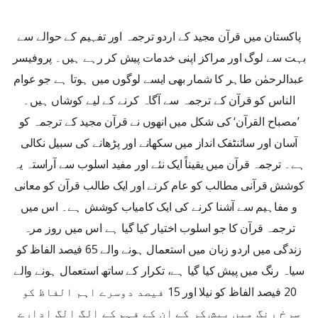
پاکستان میں قرآن مجید کے اردو ترجمہ اور تفہیم کے حوالے سے
بہت سے لوگ اور مراکز اپنی خدمات پیش کر رہے ہیں۔ پروفیسر
عبدالرحمٰن طاہر کا شمار بھی ایسے لوگوں میں ہوتا ہے جو عوام
الناس کو قرآن کے ترجمہ سے آگاہ کرنے کے لیے کوشاں ہیں۔
’مصباح القرآن‘ کی شکل میں انھوں نے قرآن مجید کے ترجمہ کو
آسان اور سائنٹفک انداز میں سکھانے اور پڑھانے کی سبیل نکالی
ہے۔ ترجمہ قرآن میں یقیناً ایک نئے اور مفید اسلوب سے آراستہ یہ
کوشش قرآنی مطالب کو عام کرنے اور ایک طالب قرآن کو معانی
و مفاہیم سے آشنا کرنے کی ایک کامیاب کوشش ہے۔ اس میں
ترجمہ قرآن کا جو اسلوب اختیار کیا گیا ہے اس میں روز مرہ
زندگی میں اردو زبان میں استعمال ہونے والے 65 فیصد الفاظ کو
سیاہ رنگ میں پیش کیا گیا ہے، تکرار کے ساتھ استعمال ہونے والے
20 فیصد الفاظ کو نیلا اور 15 فیصد دوسرے اہم الفاظ کو
سرخ رنگ میں پیش کر کے ان کے فہم کے الگ الگ ادارے