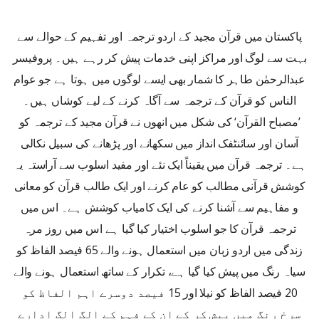
پاکستان میں قرآن مجید کے اردو ترجمہ اور تفہیم کے حوالے سے
بہت سے لوگ اور مراکز اپنی خدمات پیش کر رہے ہیں۔ پروفیسر
عبدالرحمٰن طاہر کا شمار بھی ایسے لوگوں میں ہوتا ہے جو عوام
الناس کو قرآن کے ترجمہ سے آگاہ کرنے کے لیے کوشاں ہیں۔
’مصباح القرآن‘ کی شکل میں انھوں نے قرآن مجید کے ترجمہ کو
آسان اور سائنٹفک انداز میں سکھانے اور پڑھانے کی سبیل نکالی
ہے۔ ترجمہ قرآن میں یقیناً ایک نئے اور مفید اسلوب سے آراستہ یہ
کوشش قرآنی مطالب کو عام کرنے اور ایک طالب قرآن کو معانی
و مفاہیم سے آشنا کرنے کی ایک کامیاب کوشش ہے۔ اس میں
ترجمہ قرآن کا جو اسلوب اختیار کیا گیا ہے اس میں روز مرہ
زندگی میں اردو زبان میں استعمال ہونے والے 65 فیصد الفاظ کو
سیاہ رنگ میں پیش کیا گیا ہے، تکرار کے ساتھ استعمال ہونے والے
20 فیصد الفاظ کو نیلا اور 15 فیصد دوسرے اہم الفاظ کو
سرخ رنگ میں پیش کر کے ان کے فہم کے الگ الگ ادارے