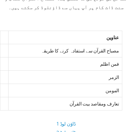
سنت ڈاٹ کام پر آپ یہاں سے ڈاؤنلوڈ کر سکتے ہیں۔
عناوین
مصباح القرآن سے استفادہ کرنے کا طریقہ
فمن اظلم
الزمر
المومن
تعارف ومقاصد بیت القرآن
ڈاؤن لوڈ 1