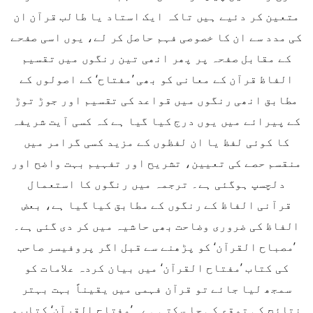
متعین کر دئیے ہیں تاکہ ایک استاد یا طالب قرآن ان
کی مدد سے ان کا خصوصی فہم حاصل کر لے، یوں اسی صفحے
کے مقابل صفحہ پر پھر انھی تین رنگوں میں تقسیم
الفاظ قرآن کے معانی کو بھی ’مفتاح‘ کے اصولوں کے
مطابق انھی رنگوں میں قواعد کی تقسیم اور جوڑ توڑ
کے پیرائے میں یوں درج کیا گیا ہے کہ کسی آیت شریفہ
کا کوئی لفظ یا ان لفظوں کے مزید کسی گرامر میں
منقسم حصے کی تعیین، تشریح اور تفہیم بہت واضح اور
دلچسپ ہوگئی ہے۔ ترجمہ میں رنگوں کا استعمال
قرآنی الفاظ کے رنگوں کے مطابق کیا گیا ہے، بعض
الفاظ کی ضروری وضاحت بھی حاشیہ میں کر دی گئی ہے۔
’مصباح القرآن‘ کو پڑھنے سے قبل اگر پروفیسر صاحب
کی کتاب ’مفتاح القرآن‘ میں بیان کردہ علامات کو
سمجھ لیا جائے تو قرآن فہمی میں یقیناً بہت بہتر
نتائج کی توقع کی جا سکتی ہے۔ ’مفتاح القرآن‘ کتاب و