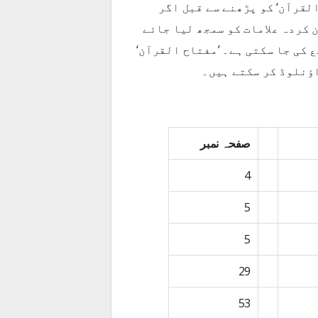
لقرآن‘ کو پڑھنے سے قبل اگر
 کردہ علامات کو سمجھ لیا جائے
 کی جا سکتی ہے۔ ’مفتاح القرآن‘
اؤنلوڈ کر سکتے ہیں۔
صفحہ نمبر
4
5
5
29
53