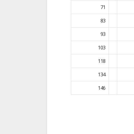
71
83
93
103
118
134
146