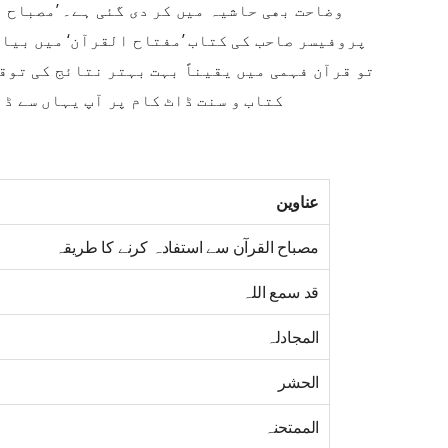
وضاحت بھی حاشیہ میں کر دی گئی ہے۔ ’مصباح ا
پروفیسر صاحب کی کتاب ’مفتاح القرآن‘ میں بیان
تو قرآن فہمی میں یقیناً بہت بہتر نتائج کی توقع
کتاب و سنت ڈاٹ کام پر آپ یہاں سے ڈ
عناوین
مصباح القرآن سے استفادہ کرنے کا طریقہ
قد سمع اللہ
المجادلہ
الحشر
الممتحنہ