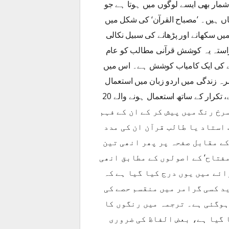
مار بھی ایسے لوگوں میں ہوتا ہے جو
اں ہیں۔ ’مصباح القرآن‘ کی شکل میں
میں سکھانے اور پڑھانے کی سبیل نکالی
 آراستہ یہ کوشش قرآنی مطالب کو عام
رنے کی ایک کامیاب کوشش ہے۔ اس میں
رہ زندگی میں اردو زبان میں استعمال
ہونے والے 65 فیصد الفاظ کو سیاہ رنگ میں پیش کیا گیا ہے، تکرار کے ساتھ استعمال ہونے والے 20
اہم الفاظ کو سرخ رنگ میں پیش کر کے ان کے فہم
استاد یا طالب قرآن ان کی مدد
کے مقابل صفحہ پر پھر انھی تین
فتاح‘ کے اصولوں کے مطابق انھی
ئے میں یوں درج کیا گیا ہے کہ
د کسی گرامر میں منقسم حصے کی
ہوگئی ہے۔ ترجمہ میں رنگوں کا
 گیا ہے، بعض الفاظ کی ضروری