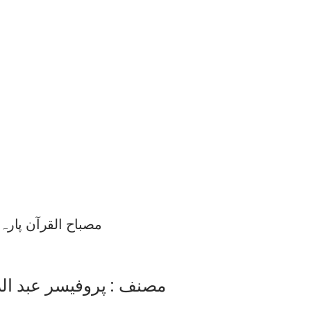
مصباح القرآن پارہ 28
مصنف : پروفیسر عبد ا