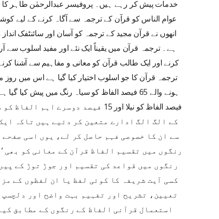
خدمات پیش کر رہے ہیں۔ پروفیسر عبدالرحمٰن طاہر کا ش
عوام الناس کو قرآن کے ترجمہ سے آگاہ کرنے کے لیے کوش
انھوں نے قرآن مجید کے ترجمہ کو آسان اور سائنٹفک انداز 
ہے۔ ترجمہ قرآن میں یقیناً ایک نئے اور مفید اسلوب سے
کرنے اور ایک طالب قرآن کو معانی و مفاہیم سے آشنا ک
ترجمہ قرآن کا جو اسلوب اختیار کیا گیا ہے اس میں روز م
فیصد الفاظ کو نیلا اور 15 فیصد دوسرے 
کے الگ الگ ادارے متعین کر دئیے ہیں تاکہ ایک 
سے ان کا خصوصی فہم حاصل کر لے، یوں اسی صفحے 
رنگوں میں تقسیم الفاظ قرآن کے معانی کو بھی ’م
رنگوں میں قواعد کی تقسیم اور جوڑ توڑ کے پیرا
کسی آیت شریفہ کا کوئی لفظ یا ان لفظوں کے مزی
تعیین، تشریح اور تفہیم بہت واضح اور دلچسپ 
استعمال قرآنی الفاظ کے رنگوں کے مطابق کیا