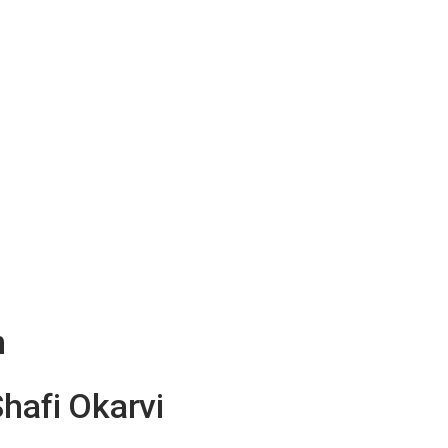
m
afi Okarvi