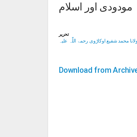
مودودی اور اسلام
تحریر
لانا محمد شفیع اوکاڑوی رحمۃ اللّٰہ علیہ
Download from Archiv