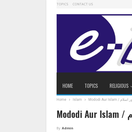
TOPICS
CONTACT US
HOME
TOPICS
RELIGIOUS
Home
Islam
Mododi Aur Islam
Mo
By
Admin