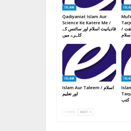
ISLAM
ISL
Qadiyaniat Islam Aur
Muf
Science Ke Katere Me /
Tarj
/ مفید الانام ترجمہ حقیقت
قادیانیت اسلام اور سائنس کے
اسلام
کٹہرے میں
ISLAM
ISL
Islam Aur Taleem / اسلام
Isla
Taqabl
اور تعلیم
کتب
PREV
NEXT