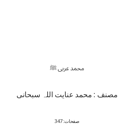
محمد عربی ﷺ
مصنف : محمد عنایت اللہ سبحانی
صفحات: 347