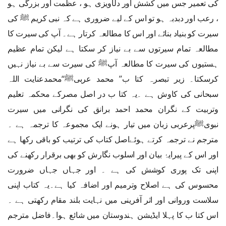
کی تعمیر جس میں کشش اور دلآویزی ہو ، عظمت اور بزرگی ہو
، رعب اور دبدبہ ہو تو اس کے لیے ضروری ہے کہ نبی کریم ﷺ کی
سیرت کو بنیاد بنائے اور اس کا مطالعہ کرتار ہے۔ آپ کی سیرت کا
مطالعہ تمام سیرتوں سے بے نیاز کر سکتا ہے لیکن تمام عظیم
ہستیوں کی سیرت کا مطالعہ آپﷺ کی سیرت سے بے نیاز نہیں
کرسکتا۔ زیر تبصرہ کتا ب’’ محمد عربیﷺ‘‘محمدعنایت اللہ
سبحانی کی کاوش ہے ۔یہ کتا ب در اصل مصرکے محکمہ تعلیم
وتربیت کے نگران محمد احمد برانق کی نگرانی میں سیرت
نبویﷺپرعربی زبان میں تیار ہونے ایک مجموعہ کا ترجمہ ہے ۔
مترجم نے ترجمہ کرتے ہوئےاصل کتاب کی ترتیب کو باقی رکھا ہے
اور اس کے پیرایۂ بیان اور اسلوب نگارش کو بھی برقرار رکھنے کی
اپنی تک پوری کوشش کی ہے ۔ اور جہاں جہاں ضرورت
محسوس کی ہے اصلاح وترمیم اور اضافہ کیا ہے۔یہ کتاب اپنی
سلاست وروانی اور اثر آفرینی میں نہایت بلند مقام رکھتی ہے ۔
اس کتا ب کا پہلا ایڈیشن ہندوستان میں شائع ہوا۔فاضل مترجم