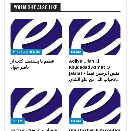
YOU MIGHT ALSO LIKE
MISCELLANEOUS
ISLAM
Aoliya Ullah Ki
عظیم یا پسندیدہ کتب از
Khudadad Azmat O
یاسر جواد
Jalalat / نفس الرحمن فیما
لاحباب اللہ من علو الشان…
ISLAM
ISLAM
Ghustakhan E Rasool Ka
Faizan E Sadiq / فیضان