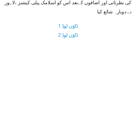
کی نظرثانی اور اضافوں کےبعد اس کو اسلامک پبلی کیشنز ،لاہور
نے دوبارہ شائع کیا
ڈاؤن لوڈ 1
ڈاؤن لوڈ 2
5.9 MB ڈاؤن لوڈ سائز