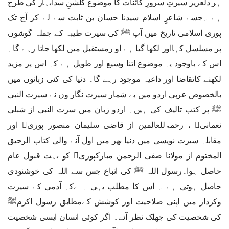
ہر دلعزیز سیرتِ سرورِ کائنات کا موضوع گلشنِ سدابہار کی طرح
ہے ۔جسے شاعرِ اسلام سیدنا حسان بن ثابت سے لے کر آج تک
پوری اسلامی تاریخ میں آپ ﷺ کی سیرت طیبہ کے جملہ گوشوں
پر مسلسل کہااور لکھا گیا ہے او رمستقبل میں لکھا جاتا رہے گا۔
اس کے باوجود یہ موضوع اتنا وسیع اور طویل ہے کہ اس پر مزید
لکھنے کاتقاضا اور داعیہ موجود رہے گا۔ دنیا کی کئی زبانوں میں
بالخصوص عربی اردو میں بے شمار سیرت نگار وں نے سیرت النبی
ﷺ پر کتب تالیف کی ہیں۔ اردو زبان میں سرت النبی از شبلی
نعمانی ، رحمۃللعالمین از قاضی سلیمان منصور پوری اور
مقابلہ سیرت نویسی میں دنیا بھر میں اول آنے والی کتاب الرحیق
المختوم از مولانا صفی الرحمن مبارکپوری کو بہت قبول عام
حاصل ہوا۔رسول اللہ ﷺ کی اتباع جس سے اللہ کی خوشنودی
حاصل ہوتی ہے ۔ اس کا مطلب یہی ہ ےکہ آدمی کے سیرت
وکردار میں اپنی صلاحیت اور کوشش کےمطابق رسول اکرمﷺ
کی شخصیت کی جھلک نظر آئے۔ اگر کوئی انسان ایسی شخصیت