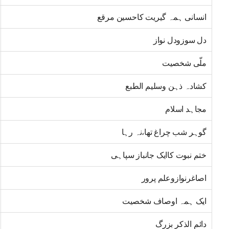
انسانی ہمہ گیریت کاحسین مرقع
دل سوزودل نواز
ملّی شخصیت
کشادہ ذہن وسلیم الطبع
مجاہد اسلام
گوہر شب چراغ تھا،نہ رہا
ختم نبوت کاایک جانباز سپاہی
اصاغرنوازوعلم پرور
ایک ہمہ اوصاف شخصیت
دائم الذکر بزرگ