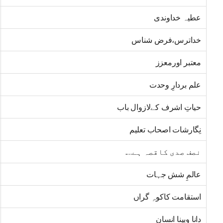
عطیہ خداوندی
خداترس،فرض شناس
معتبر اورمعزز
علم بردارِ وحدت
حیاتِ اشرف کےلازوال باب
نِگارشات اصحاب تعلیم
نصف صدی کاقصہ ہے….
عالمِ شش جہات
استقامت کاکوہِ گراں
دانا وبینا انسان