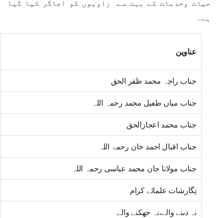
حیات وخدمات کے بہت سے زاویوں کو اجاگر کیا گیا
ہے۔
عناوین
جناب راجہ محمد ظفر الحق
جناب میاں طفیل محمد رحمہ اللہ
جناب محمد اعجازالحق
جناب اقبال احمد خان رحمۃ اللہ
جناب مولانا جان محمد عباسی رحمہ اللہ
نِگارشات علمائے کرام
نہ دبنے والے،نہ جھکنے والے