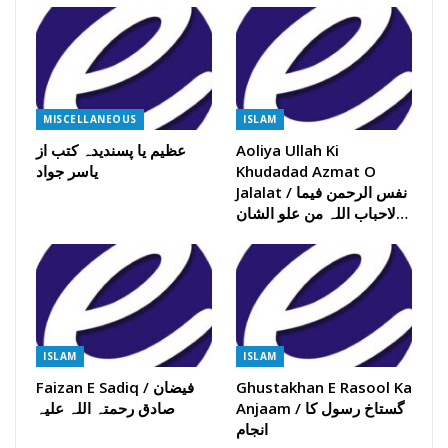
MISCELLANEOUS
ISLAM
Aoliya Ullah Ki
عظیم یا پسندیدہ کتب از
Khudadad Azmat O
یاسر جواد
Jalalat / نفس الرحمن فیما
لاحباب اللہ من علو الشان…
ISLAM
ISLAM
Ghustakhan E Rasool Ka
Faizan E Sadiq / فیضان
Anjaam / گستاخ رسول کا
صادق رحمتہ اللہ علیہ
انجام