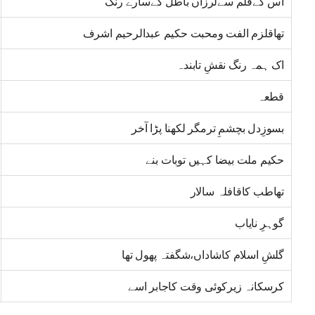
اس کےقلم سےلرزاں باطل کےسارے رنگ
تھاقلزم الفت ومحبت حکیم عبدالرحیم اشرف
اک ہمہ رنگ نقشِ تابندہ
قطعہ
بسوزِدل بچشمِ ترمگر لکھنا پڑا آخر
حکیم ملت بیضا کہیں توبات بنے
تھاطب کاقافلہ سالار
گوہرِ نایاب
گلشِ اسلام کاشاداں،شگفتہ پھول تھا
کرسکانہ زیرکوئی وقت کاجابر اسے