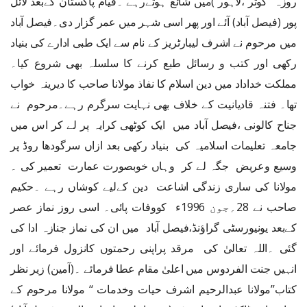
روزہ کوثر ،لاہور )میں شائع ہوتےرہے ۔قیام پاکستان کےبعد لائل
پور (فیصل آباد) آئے اور پھر اسی شہر میں عمر گزار دی۔فیصل آباد
میں مرحوم نے اشرف لیبارٹریز کے نام سے ایک طبی ادارے کی بنیاد
رکھی اور کتب و رسائل طبع کرنے کا سلسلہ بھی شروع کیا۔
مملکت خداداد میں دین اسلام کا نفاذ مولانا صاحب کا دیرینہ خواب
تھا۔ فتنہ قادیانیت کے خلاف بھی نہایت سرگرم رہے۔مرحوم نے
جناح کالونی ،فیصل آباد میں ایک کوٹھی کرایہ پر لے کر اس میں
جامعہ تعلیمات اسلامیہ کی بنیاد رکھی بعد ازاں سرگودھا روڈ پر
وسیع وعریض جگہ لے کر وہاں خوبصورت عمارت تعمیر کی ۔
مولانا کی ساری زندگی اشاعت دین کےلیے کوشاں رہے ۔حکیم
صاحب نے 28؍جون 1996ء کووفات پائی۔ اسی روز نماز عصر
کےبعد یونیورسٹی گراؤنڈ،فیصل آباد میں ان کی نماز جنازہ ادا کی
گئی ۔اللہ تعالیٰ کی مرقد پراپنی رحمتوں کانزول فرمائے اور
انہیں جنت الفردوس میں اعلیٰ مقام عطا فرمائے ۔(آمین)
زیر نظر
کتاب’’مولانا عبدالرحیم اشرف حیات وخدمات ‘‘ مولانا مرحوم کے