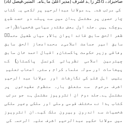
صاحبزادے ڈاکٹر زاہد اشرف (مدیر اعلیٰ ماہنامہ المنبر،فیصل آباد)
کی مرتب شدہ ہے
مولانا عبدالرحیم پر لکھی یہ کتاب
چار حصوں پر مشتمل ہےان میں سے پہلے دو حصے طبع
ہوچکے ہیں ۔جلد اول بعض مقتدر سیاسی شخصیات(راجہ
ظفر الحق سابق قائد ایوان بالا، میاں طفیل محمدؒ
سابق امیر جماعت اسلامی، محمداعجاز الحق سابق
وفاقی وزیر حکومت پاکستان، اقبال احمد خان سابق
چیئرمین اسلامی نظریاتی کونسل پاکستان) کے
پیغامات اور سولہ علماء کرام ، سترہ اصحاب تعلیم
بتیس اہل قلم کی نگارشات اور مولانا عبد الرحیم
اشرف مرحوم سے متعلق بارہ منظوم عقیدتوں پر
مشتمل ہے۔جلد دوم ان انٹرویوز مشتمل ہے جو مرتب
کتاب ہذا نے مختلف قومی وملی اور ملکی وغیر ملکی
شخصیات سے اندرون وبیرون ملک کیے۔ان انٹرویوز
میں مولانا حکیم عبدالرحیم اشرف علیہ الرحمہ کی