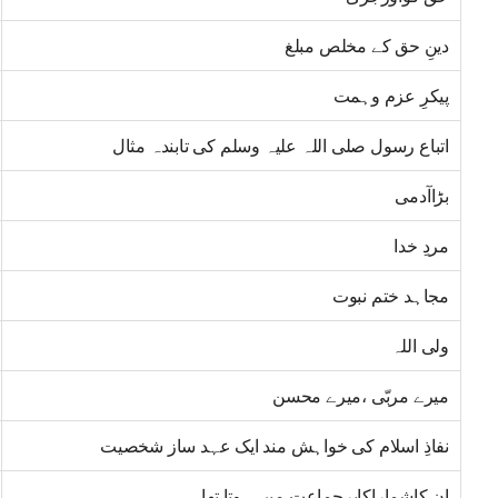
دینِ حق کے مخلص مبلغ
پیکرِ عزم وہمت
اتباع رسول صلی اللہ علیہ وسلم کی تابندہ مثال
بڑاآدمی
مردِ خدا
مجاہد ختم نبوت
ولی اللہ
میرے مربّی ،میرے محسن
نفاذِ اسلام کی خواہش مند ایک عہد ساز شخصیت
ان کاشماراکابرِجماعت میں ہوتا تھا