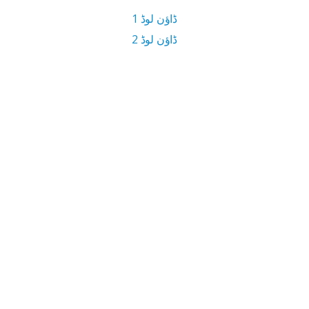
ڈاؤن لوڈ 1
ڈاؤن لوڈ 2
15.5 MB ڈاؤن لوڈ سائز