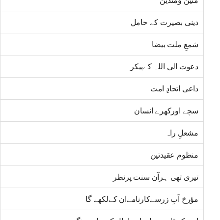
متین ومتدین
دینی بصیرت کے حامل
شمعِ ملت بیضا
دعوت الی اللہ کےپیکر
داعی اتحادِ امت
سچے اورکھرے انسان
مشعلِ راہ
منظوم عقیدتین
تیری تھی ہرآن سنت پرنظر
مؤرخ آبِ زرسےکارنامےان کےلکھے گا