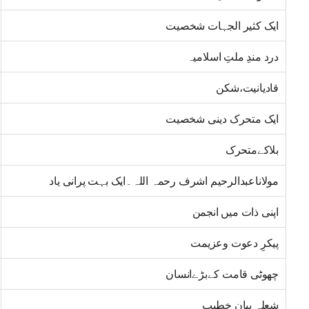
ایک کثیر الجہات شخصیت
درد مندِ ملتِ اسلامیہ
قادیانیت،شکن
ایک متحرک دینی شخصیت
بلاکےمتحرک
مولاناعبدالرحیم اشرف رحمہ اللہ۔ایک بہت پرانی یاد
اپنی ذات میں انجمن
پیکرِ دعوت وعزیمت
چھوٹی قامت کےبڑےانسان
شعلہ بیان خطیب