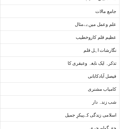
جامع مالات
علم وعمل میں بےمثال
عظیم قلم کاروخطیب
نگارشات اہل قلم
تذکرہ ایک نابغہ وعبقری کا
فیصل آبادکابانی
کامیاب مشنری
شب زندہ دار
اسلامی زندگی کےپیکرِ جمیل
حق گواورجری