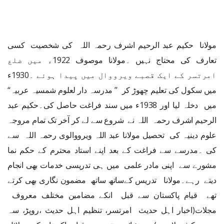
مولانا حکیم عبد الرحیم اشرف رحمہ اللہ کی شخصیت کسی
تعارف کی محتاج نہیں ۔مولانا موصوف 1922ء میں ضلع
امرتسر کے ایک قصبے ویرووال میں پیدا ہوئے ۔1930ء
میں سکول کی تعلیم چھوڑ کر ’’ مدرسہ دار لعلوم شمسیہ عربیہ‘‘
میں دخلہ لیا اور 1938ء میں سند فراغت حاصل کی۔حکیم عبد
الرحیم اشرف رحمہ اللہ نے شروع سے لے کر آخر تک تمام مروجہ
علوم دینیہ کی تحصیل مولانا عبد اللہ ویرووالوی رحمہ اللہ سے
کی ۔مدرسے سے فراغت کے بعد اپنے استاد محترم کے حکم نما
مشورے سے اپنی مادر علمی میں ہی تدریسی خدمات بھی انجام
دیتے رہے۔مولانا تدریس کےساتھ ساتھ مضمون نگاری بھی کرتے
تھے قیام پاکستان سے قبل انکے مضامین مختلف معروف
مجلات(اخبار اہل حدیث امرتسر، تنظیم اہل حدیث ،روپڑ، سہ