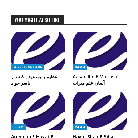
YOU MIGHT ALSO LIKE
MISCELLANEOUS
ISLAM
Aasan Ilm E Mairas /
عظیم یا پسندیدہ کتب از
آسان علم میراث
یاسر جواد
ISLAM
ISLAM
Aqeedah E Hayat E
Hayat Shair E Bihar