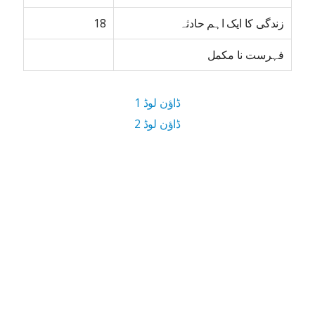
زندگی کا ایک اہم حادثہ
18
فہرست نا مکمل
ڈاؤن لوڈ 1
ڈاؤن لوڈ 2
3.9 MB ڈاؤن لوڈ سائز