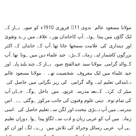
مولانا مسعود عالم ندوی ﷫11 فروری 1910ء کو صوبہ بہار کے
ایک گاؤں میں پیدا ہوئے۔آپ کاخاندان پورے علاقے میں زہد وتقویٰ
اور دینداری کی علامت سمجھا جاتا تھا۔آپ کے خاندان کے اکثر
بزرگوں کاشمار اپنے زمانے کےبڑے جید علماء دین میں ہوتا تھا۔آپ
کےوالد گرامی مولانا سید عبدالفتح صوبہ بہار کے چند بلند پایہ اور
جید علماء میں ایک معروف شخصیت تھے ۔ مولانا مسعود عالم
نےابتدائی تعلیم اپنے والد گرامی کی زیر نگرانی میں حاصل کی
میٹر ک کرنے کےبعد مدرسہ غزنویہ میں داخل ہوگے جہاں آپ
کی تمام توجہ دینی علوم وفنون کی جانب مرکوز ہوگئی ہے۔ اس
مدرسے میں آپ نےبڑی محنت اور لگن سے تعلیم حاصل کی ۔اسی
زمانہ میں آپ کو عربی زبان و ادب سے لگاؤ پیدا ہوا۔دوران تعلیم
ہی آپ عربی رسائل وجرائد کی تلاش میں رہنے لگے اور ان کو