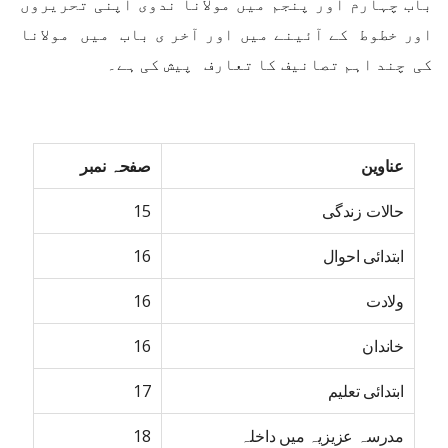
باب چہارم اور پنجم میں مولانا ندوی اپنی تحریروں
اور خطوط کے آئینے میں اور آخر ی باب میں مولانا
کی چند اہم تصانیف کا تعارف پیش کی ہے۔
عناوین
صفحہ نمبر
حالات زندگی
15
ابتدائی احوال
16
ولادت
16
خاندان
16
ابتدائی تعلیم
17
مدرسہ عزیزیہ میں داخلہ
18