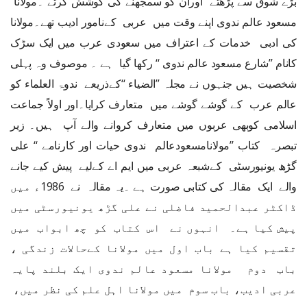
بڑے شوق سے پڑھتے اوران کو سمجھنے کی کوشش کرتے ۔مولانا
مسعود عالم ندوی اپنے وقت میں عربی کےنامور ادیب تھے۔مولانا
کی ادبی خدمات کے اعتراف میں سعودی عرب میں ایک سڑک
کانام ’’شارع مسعود عالم ندوی ‘‘ رکھا گیا ہے ۔ موصوف وہ پہلی
شخصیت ہیں جنہوں نے مجلہ ’’الضیاء ‘‘کےذریعے ندوۃ العلماء کو
عالم عرب کے گوشے گوشے میں متعارف کرایا۔اور اولاً جماعت
اسلامی کوبھی عربوں میں متعارف کروانے والے آپ ہیں۔ زیر
تبصرہ کتاب ’’مولانامسعودعالم ندوی حیات اور کارنامے ‘‘ علی
گڑھ یونیورسٹی کےشبعہ عربی میں ایم اے کےلیے پیش کیے جانے
والے ایک مقالہ کی کتابی صورت ہے ۔یہ مقالہ نے 1986ء میں
ڈاکٹر عبدالحمید فاضلی نے علی گڑھ یونیورسٹی میں
پیش کیا ہے۔ انہوں نے اس کتاب کو چھ ابواب میں
تقسیم کیا ہے باب اول میں مولانا کےحالات زندگی ،
باب دوم مولانا مسعود عالم ندوی ایک بلند پایہ
عربی ادیب، باب سوم میں مولانا اہل علم کی نظر میں،