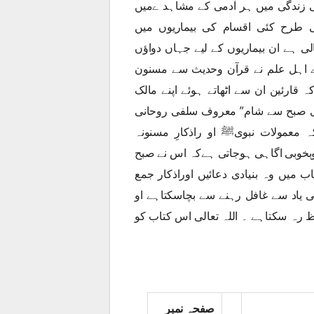
کی زندگی میں ہر آدمی کے مشاہد ےمیں
سی طرح کئی اقسام کی بیماریوں میں
الی ہے ان بیماریوں کے لیے جہاں دواؤں
رے اہل علم نے قرآن وحدیث سے مسنون
قارئین ان سے اٹھاتے ہوئے اپنے مالک
ی صبح سے شام” معروف سلفی روحانی
 معمولات نبویﷺ او راذکارِ مسنونہ
بخوبی اگاہی ہوجاتی ہےکہ اس نے صبح
یں وہ بنیادی دعائیں اوراذکار جمع
کی یاد سے غافل رہنے سے بچاسکتاہے او
 رہ سکتاہے ۔ اللہ تعالی اس کتاب کو
صفحہ نمبر