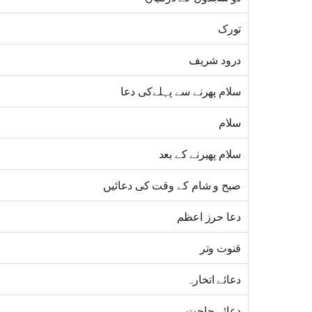
تورک
درود شریف
سلام پھرنے سے پہلےکی دعا
سلام
سلام پھیرنے کے بعد
صبح و شام کے وقت کی دعائیں
دعا حرز اعظم
قنوت وتر
دعائے اتخارہ
دعائے حاجت