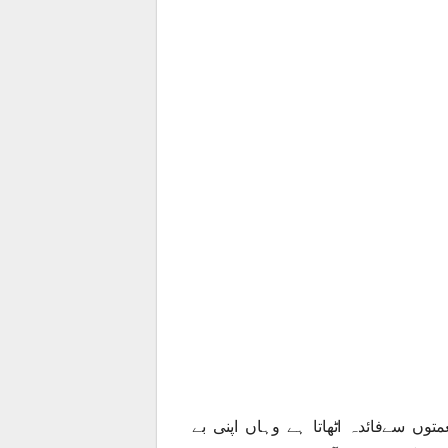
توں سےفائدہ اٹھاتا ہے وہاں اپنی بے