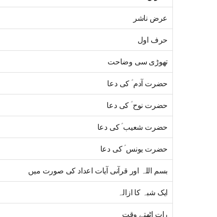
عرض ناشر
حرف اول
تھوڑی سی وضاحت
حضرت آدم ؑ کی دعا
حضرت نوح ؑ کی دعا
حضرت شعیب ؑ کی دعا
حضرت یونس ؑ کی دعا
بسم اللہ اور قرآنی آیات اعداد کی صورت میں
ایک شبہ کا ازالہ
رات اٹھتے وقت