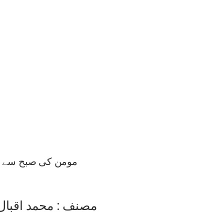
مومن کی صبح سے 
مصنف : محمد اقبا