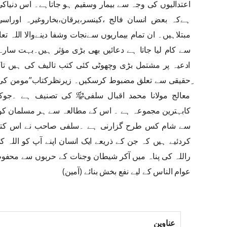
اعتدالیوں کی وجہ سے بیمار وسقیم ہو جاتاہے۔ اس دنیا
ہےکہ بعض انسان فالج ،کینسر،یرقان،بخاروغیرہ اورا
مبتلاہیں۔ ان تمام بیماریوں سےنجات وشفا دینےوالا اللہ تع
سے کام لیا جاتا ہے دعائیں بھی بڑی مؤثر ہیں۔بہت سا
ادعیہ پر مشتمل بڑی وچھوٹی کئی کتب تالیف کی ہیں تاکہ 
ِحقیقی سے تعلق مضبوط کرسکیں۔ زیرنظرکتاب”مومن ک
معالج مولانا محمد اقبال سلفی﷾ کی تصنیف ہے ۔جوکہ
کابہترین مجموعہ ہے ۔ اس کے مطالعہ سے ہر مسلمان کو
سے شام کس طرح گزارنی ہے ۔سلفی صاحب نے اس کتاب م
کردئیے ہیں کہ جن کے ذریعے ایک انسان اپنے آپ کو اللہ 
راللہ کی پناہ میں آکر شیطان وجنات کے حربوں سے محفوظ
عوام الناس کے لیے نفع بخش بنائے (آمین)
عناوین