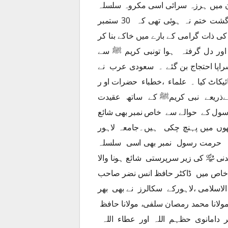
 میں ہرزہ سرائی اسی مکروہ سلسلہ
کی کڑی ہے ۔ابھی ان دریدہ ذہنوں کی بکواسات کی بازگشت ختم نہ ہوئی تھی کہ 30 ستمبر
کی ذات گرامی کے بارے میں خاکے بنا کر
ور دل گرفتہ ہوا تونبی کریم ﷺ سے
راپا احتجاج بن گئے ۔ سعودی عرب نے
ئیکاٹ کیا ۔ علماء ،خطباء حضرات او ر
ں کےذریعے نبی کریمﷺ کے ساتھ عقیدت
سول کے حوالے سے خاص نمبر بھی شائع
وں میں پہنچ چکی ہیں۔جامعہ لاہور
بصرہ حرمت رسول نمبر بھی اسی سلسلہ
نی ﷾ کی زیر سرپرستی شائع ہونا والا
 خاص میں ڈاکٹر حافظ انس نضر صاحب
لاسلامی ،لاہورکے سکالرز نے بھی بھر
حصہ لیا ۔اس اشاعت خاص میں ڈاکٹر خالد علوی ، مولانا محمد رمصان سلفی، مولانا حافظ
بر دامانوی حظہم اللہ اور عطاء اللہ