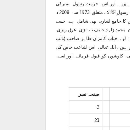
عت ہیں ۔ اور اس حرمت رسول نمبرکی
خوبیوں میں سے ایک امتیازی خوبی یہ ہے اس میں حرمت رسول ﷺ کے متعلق 1973 سے 2008ء
د میں شائع ہونے والے تقریبا 400 مضامین کا جامع اشاریہ بھی شامل ہے جسے
ن محمد زاہد حنیف نے بڑی عرق ریزی
ے لیے جناب کامران طاہر صاحب (نائب
 ہیں ۔اللہ تعالی اس اشاعت خاص کی
ی کاوشوں کو قبول فرمائے اور اسے
صفحہ نمبر
2
23