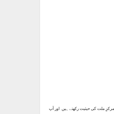
کزِ ملت کی حیثیت رکھتے ہیں اور آپ