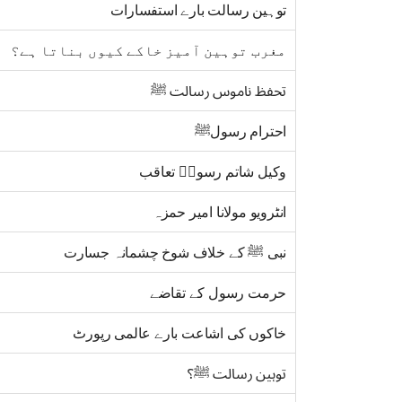
توہین رسالت بارے استفسارات
مغرب توہین آمیز خاکے کیوں بناتا ہے؟
تحفظ ناموس رسالت ﷺ
احترام رسولﷺ
وکیل شاتم رسولؐ تعاقب
انٹرویو مولانا امیر حمزہ
نبی ﷺ کے خلاف شوخ چشمانہ جسارت
حرمت رسول کے تقاضے
خاکوں کی اشاعت بارے عالمی رپورٹ
توہین رسالت ﷺ؟