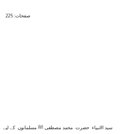
صفحات: 225
سید الانبیاء حضرت محمد مصطفی ﷺ مسلمانوں کے لیے مر