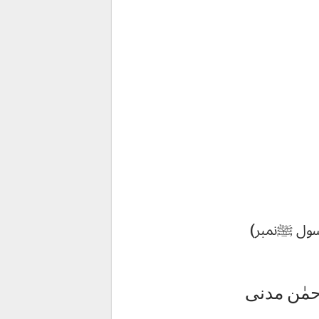
رسول ﷺنمبر)
مٰن مدنی