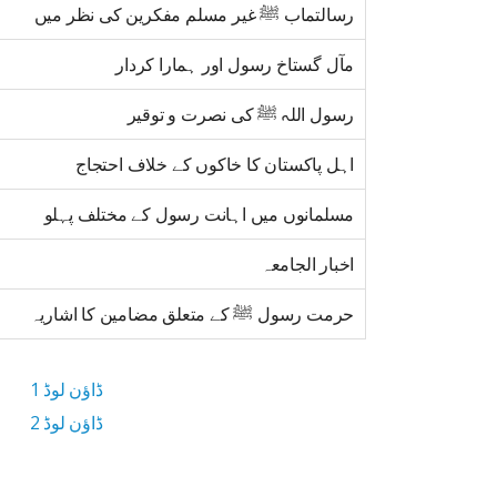
رسالتماب ﷺ غیر مسلم مفکرین کی نظر میں
مآل گستاخ رسول اور ہمارا کردار
رسول اللہ ﷺ کی نصرت و توقیر
اہل پاکستان کا خاکوں کے خلاف احتجاج
مسلمانوں میں اہانت رسول کے مختلف پہلو
اخبار الجامعہ
حرمت رسول ﷺ کے متعلق مضامین کا اشاریہ
ڈاؤن لوڈ 1
ڈاؤن لوڈ 2
13.9 MB ڈاؤن لوڈ سائز