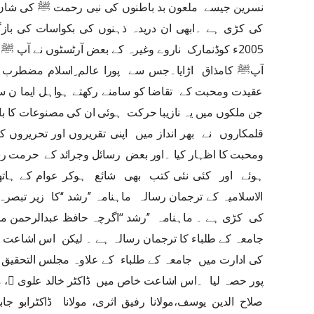
نسرین جیسے ملعون بد باطنوں کی نبی رحمت ﷺ کی شان
2005ء کوڈنمارک ناروے وغیرہ کے بعض آرٹسٹوں نے آپ ﷺ 
آپﷺ کامذاق اڑایا۔جس سے پورا عالم ِاسلام مضطرب ا
عقیدت ومحبت کے تقاضا کو سامنے رکھتے ہواہل ایما ن س
جن ملکوں میں یہ نازیبا حرکت ہوئی ان کی مصنوعات کا با
قلمکاروں نے بھر انداز میں اپنی تقریروں اور تحریرو
ومحبت کا اظہار کیا ۔اور بعض رسائل وجرائد کے حرمت ر
ہوئے اور کئی نئی کتب بھی شائع ہوکر عوام کے ہاتھ
الاسلامیہ کے ترجمان رسالہ ماہنامہ ’’رشد ‘‘کا زیر ت
کی کڑی ہے ۔ ماہنامہ ’’رشد ‘‘اگرچہ حافظ عبدالرحمن مد
جامعہ کے طلباء کا ترجمان رسالہ ہے ۔ لیکن اس اشاعت
کی ادارت میں جامعہ کے طلباء کے علاوہ مجلس التحقیق ا
پور 
صلاح الدین یوسف،مولانا رفیق اثری، مولانا ڈاکٹرابو جا