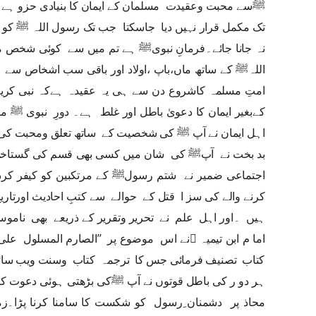
ﷺسے محبت وعقیدت مسلمان کے ایمان کا بنیادی حزو ہ
تک مکمل قرار نہیں دیا جاسکتا جب تک رسول اللہ ﷺ کو
نہ جانا جائے۔فرمانِ نبویﷺ ہے تم میں سے کوئی شخص
اللہﷺ کے ساتھ ماں،باپ ،اولاد اور باقی سب اشخاص سے
امتِ مسلمہ کاشروع دن سے ہی یہ عقیدہ ہےکہ نبی کر
کےبغیر ایمان کا دعویٰ باطل اور غلط ہے۔ دورِ نبوی ﷺ می
اہل ایمان نے آپ ﷺ کی شخصیت کے ساتھ تعلق ومحبت کی ل
بد بخت نے آپﷺ کی شان میں کسی بھی قسم کی گستاخی
اجتماعی ضمیر نے شتم رسولﷺ کے مرتکبین کو کیفر کردار
کرنے والے کی سز ا قتل کے حوالے سے کتبِ احادیث اورتا
ہیں ۔اور اہل علم نے تحریر وتقریر کے ذریعے بھی ناموس 
اما م ابن تیمیہ ﷫نے اس موضوع پر ’’الصارم المسلول ع
کتاب تصنیف فرمائی جس کا ترجمہ کتاب وسنت ویب سائٹ
ہر دو ر کی باطل قوتوں نے آپ ﷺکی بڑھتی ہوئی دعوت کو
محاذ پر دشمنان ِرسول کو شکست کا سامنا کرنا پڑا۔ز