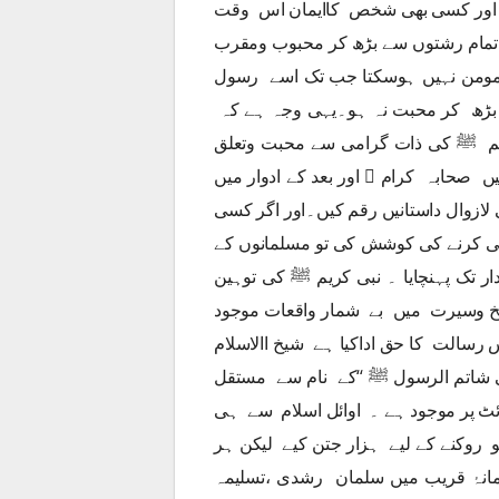
ے اور کسی بھی شخص کاایمان اس وقت
 تمام رشتوں سے بڑھ کر محبوب ومقرب
 مومن نہیں ہوسکتا جب تک اسے رسول
 بڑھ کر محبت نہ ہو۔یہی وجہ ہے کہ
یم ﷺ کی ذات گرامی سے محبت وتعلق
ں صحابہ کرام ﷢ اور بعد کے ادوار میں
ازوال داستانیں رقم کیں۔اور اگر کسی
 کرنے کی کوشش کی تو مسلمانوں کے
 تک پہنچایا ۔ نبی کریم ﷺ کی توہین
ریخ وسیرت میں بے شمار واقعات موجود
رسالت کا حق اداکیا ہے شیخ االاسلام
لی شاتم الرسول ﷺ ‘‘کے نام سے مستقل
 پر موجود ہے ۔ اوائل اسلام سے ہی
 روکنے کے لیے ہزار جتن کیے لیکن ہر
مانۂ قریب میں سلمان رشدی ،تسلیمہ