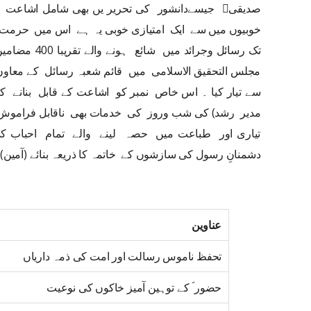
صدیقی جیسےدانشور کی تحریر یں بھی شامل اشا
تک رسائل وجرائ
مجلس التحقیق الاسلامی میں قائم شعبہ رسائل کے معاو
سے تیار کیا ۔ اس خاص نمبر کو اشاعت کے قابل بنانے ک
مدیر رشد) کی شب وروز کی خدمات بھی ناقابل فراموش
تیاری اور طباعت میں حصہ لینے والے تمام احباب ک
دشمنانِ رسول کی سازشوں کے خاتمہ کا ذریعہ بنائے (آمین)
عناوین
تحفظ ناموس رسالت اور امت کی ذمہ داریاں
حضور ؐ کے توہین آمیز خاکوں کی نوعیت