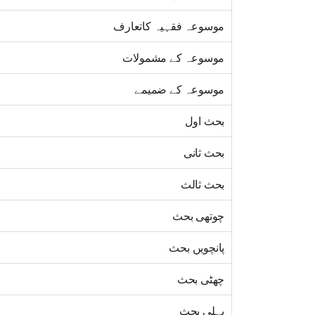
موسوعہ فقہیہ کاتعارف
موسوعہ کے مشمولات
موسوعہ کے ضمیمے
بحث اول
بحث ثانی
بحث ثالث
چوتھی بحث
پانچویں بحث
چھٹی بحث
پہلی بحث