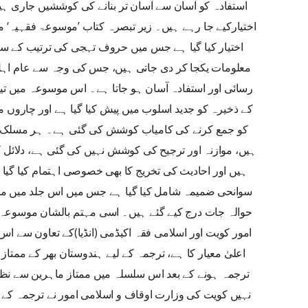
استفادہ کو آسان سے آسان تر بنانے کی کوششیں جاری 
اختیارکیے جا رہے ہیں۔ زیر تبصرہ کتاب ’موسوعۃ فقہیہ‘ می
اختیار کیا گیا ہے جس میں حروف تہجی کی ترتیب کے سا
معلومات یکجا کر دی جاتی ہیں، جس کی وجہ سے عام اہل 
رسائی اور استفادہ آسان ہو جاتا ہے۔ اس موسوعہ میں 
کے ذخیرہ کو جدید اسلوب میں پیش کیا گیا ہے اور چاروں
کو جمع کرنے کی کامیاب کوشش کی گئی ہے۔ ہر مسلک ک
ہیں، موازنہ اور ترجیح کی کوشش نہیں کی گئی ہے، دلائل 
ہیں اور احادیث کی تخریج کا بھی خصوصی اہتمام کیا گی
سوانحی ضمیمہ شامل کیا گیا ہے جس میں اس جلد میں مذ
حوالہ جات درج کیے گئے ہیں۔ اسی مہتم بالشان موسوعہ ک
امور کویت اور اسلامی فقہ اکیڈمی (انڈیا)کے تعاون سے 
اعلیٰ معیار کا ہے، ترجمہ کے لیے ہندوستان بھر کے مم
ترجمہ ہونے کے بعد اس سلسلہ میں ممتاز ماہرین سے نظر 
نہیں کویت کی وزارت اوقاف و اسلامی امور نے ترجمہ کے 