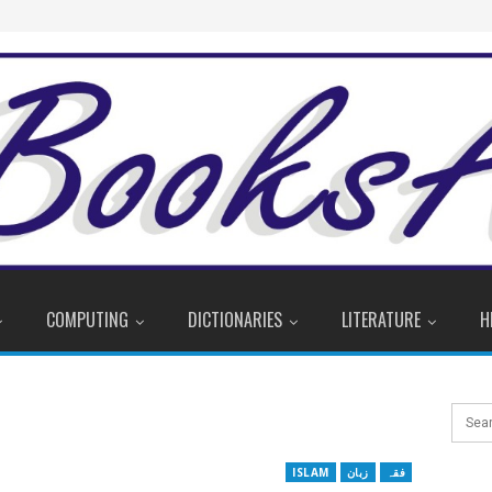
COMPUTING
DICTIONARIES
LITERATURE
H
فقہ
زبان
ISLAM