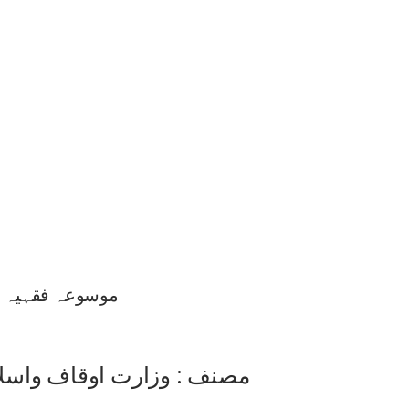
موسوعہ فقہیہ 1
مصنف : وزارت اوقاف واسلا