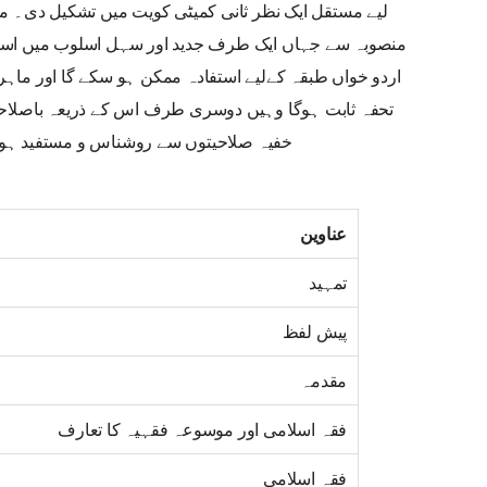
لیے مستقل ایک نظر ثانی کمیٹی کویت میں تشکیل دی۔ م
منصوبہ سے جہاں ایک طرف جدید اور سہل اسلوب میں اسل
اردو خواں طبقہ کےلیے استفادہ ممکن ہو سکے گا اور ماہر
تحفہ ثابت ہوگا وہیں دوسری طرف اس کے ذریعہ باصلاحیت
خفیہ صلاحیتوں سے روشناس و مستفید ہونے
عناوین
تمہید
پیش لفظ
مقدمہ
فقہ اسلامی اور موسوعہ فقہیہ کا تعارف
فقہ اسلامی