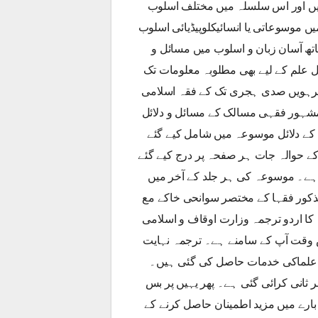
ہیں اور اس سلسلہ میں مختلف اسلوب
ں موسوعاتی یا انسائیکلوپیڈیائی اسلوب
تھ آسان زبان و اسلوب میں مسائل و
علم کے لیے بھی مطلوبہ معلومات تک
تیرہویں صدی ہجری تک کے فقہ اسلامی
 مشہور فقہی مسالک کے مسائل و دلائل
ے دلائل موسوعہ میں شامل کیے گئے
کے حوالہ جات ہر صفحہ پر درج کیے گئے
ا ہے۔ موسوعہ کی ہر جلد کے آخر میں
کور فقہا کے مختصر سوانحی خاکے مع
ا اردو ترجمہ وزارت اوقاف و اسلامی
اس وقت آپ کے سامنے ہے۔ ترجمہ نہایت
تاز علماکی خدمات حاصل کی گئی ہیں۔
ثانی کرائی گئی ہے۔ پھر یہیں پر بس
بارے میں مزید اطمینان حاصل کرنے کے