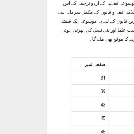
وسوعہ فقہیہ کے اردو ترجمہ کے اس
امی فقہ و قانون کے مکمل سرمایہ سے
ین قانون کے لیے یہ موسوعہ ایک قیمتی
 علما اور نئی نسل کی ابھرتی ہوئی
 کا موقع بھی ملے گا۔
صفحہ نمبر
31
39
43
45
45