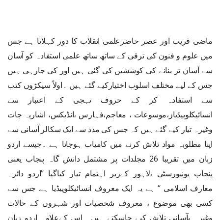
ماضی قریب اور عصر حاضرعلمی انقلاب کا دور کہلاتا ہے جس
میں علوم و فنون کی ترقی کے ساتھ ساتھ علمی استفادہ کو آسان
سے آسان تر بنانے کی کوششیں کی گئی ہیں اور کی جارہی ہیں
جس کے لیے مختلف اسلوب اختیارکیے گئے ہیں ۔اولاً سیکڑوں کتب
سے استفادہ کر کے حروف تہجی کے اعتبار سے
انسائیکلوپیڈیاز،موسوعات ، معاجم،فہارس ،انڈیکس، اشاریہ جات
وغیرہ تیار کیے گئے ہیں کہ جس کی مدد سے ایک سکالر آسانی سے
اپنا مطلوبہ مواد تلاش کرنے میں کامیاب ہوجاتا ہے ۔جیسے اردو
زبان میں تقریبا 26 مجلدات پر مشتمل دانش گاہ پنجاب یعنی
پنجاب یونیورسٹی ،لاہور کےزیر اہتمام تیار کیاگیا ’’اردو دائرہ
معارف اسلامی ‘‘ ہے یہ ایک معروف انسائیکلوپیڈیا ہے جس سے
کسی بھی موضوع ، معروف شخصیات اور شہروں کے حالات
وغیرہ بآسانی تلاش کیے جاسکتے ہیں ۔اس کےعلاوہ اردو زبان