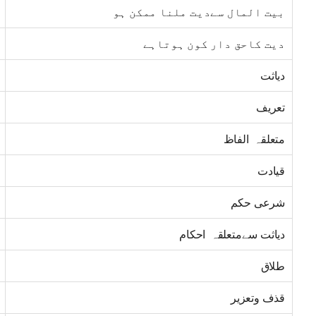
بیت المال سےدیت ملنا ممکن ہو
دیت کاحق دار کون ہوتاہے
دیاثت
تعریف
متعلقہ الفاظ
قیادت
شرعی حکم
دیاثت سےمتعلقہ احکام
طلاق
قذف وتعزیر