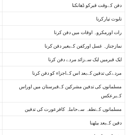
دفن کےوقت قبرکو ڈھانکنا
تابوت تیارکرنا
رات اورمکروہ اوقات میں دفن کرنا
نمازجنازہ غسل اورکفن کےبغیر دفن کرنا
ایک قبرمیں ایک سےزائد مردے دفن کرنا
مردےکی تدفین کےبعد اس کےاجزاء کو دفن کرنا
مسلمانوں کی تدفین مشرکین کےقبرستان میں اوراس
کےبرعکس
مسلمانوں کےنطفہ سےحاملہ کافرعورت کی تدفین
دفین کےبعد بیٹھنا