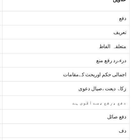
دفع
تعریف
متعلقہ الفاظ
درء،رد رفع منع
اجمالی حکم اوربحث کےمقامات
زکاۃ دیعت ،صیال دعوی
دفع ،رفع ،سے اقوی ہے
دفع صائل
دف