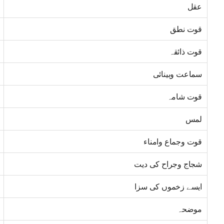
عقل
قوت نطق
قوت ذائقہ
سماعت وبینائی
قوت شامہ
لمس
قوت وجماع وامناء
شجاج وجراح کی دیت
ایسے زخموں کی سزا
موضحہ