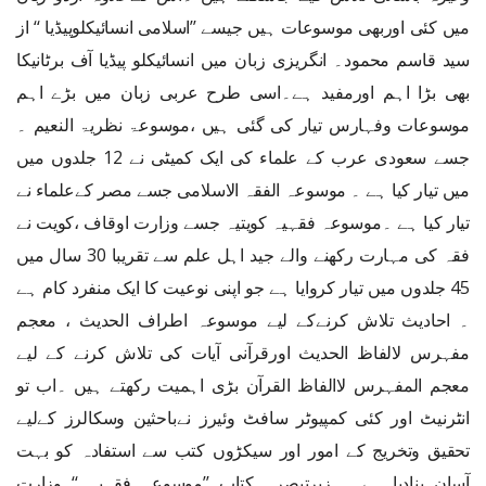
میں کئی اوربھی موسوعات ہیں جیسے ’’اسلامی انسائیکلوپیڈیا ‘‘ از
سید قاسم محمود۔ انگریزی زبان میں انسائیکلو پیڈیا آف برٹانیکا
بھی بڑا اہم اورمفید ہے۔اسی طرح عربی زبان میں بڑے اہم
موسوعات وفہارس تیار کی گئی ہیں ،موسوعۃ نظریۃ النعیم ۔
جسے سعودی عرب کے علماء کی ایک کمیٹی نے 12 جلدوں میں
میں تیار کیا ہے ۔ موسوعہ الفقہ الاسلامی جسے مصر کےعلماء نے
تیار کیا ہے ۔موسوعہ فقہیہ کویتیہ جسے وزارت اوقاف ،کویت نے
فقہ کی مہارت رکھنے والے جید اہل علم سے تقریبا 30 سال میں
45 جلدوں میں تیار کروایا ہے جو اپنی نوعیت کا ایک منفرد کام ہے
۔ احادیث تلاش کرنےکے لیے موسوعہ اطراف الحدیث ، معجم
مفہرس لالفاظ الحدیث اورقرآنی آیات کی تلاش کرنے کے لیے
معجم المفہرس لاالفاظ القرآن بڑی اہمیت رکھتے ہیں ۔اب تو
انٹرنیٹ اور کئی کمپیوٹر سافٹ وئیرز نےباحثین وسکالرز کےلیے
تحقیق وتخریج کے امور اور سیکڑوں کتب سے استفادہ کو بہت
آسان بنادیا ہے ۔ زیرتبصرہ کتاب ’’موسوعہ فقہیہ ‘‘ وزارت