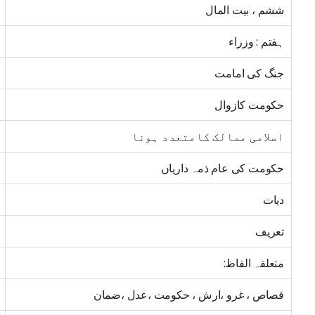
ششم ، بیت المال
ہفتم : وزراء
جنگ کی امامت
حکومت کازوال
اسلامی ممالک کامتعدد ہونا
حکومت کی عام ذمہ داریاں
دیات
تعریف
متعلقہ الفاظ:
قصاص ، غرو ،ارش ، حکومت ،عدل ،ضمان