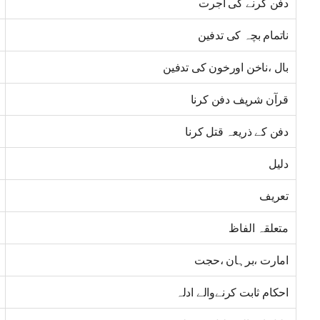
دفن کرنے کی اجرت
ناتمام بچہ کی تدفین
بال ،ناخن اورخون کی تدفین
قرآن شریف دفن کرنا
دفن کے ذریعہ قتل کرنا
دلیل
تعریف
متعلقہ الفاظ
امارت ،برہان ،حجت
احکام ثابت کرنےوالے ادلہ