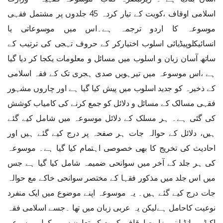
اسلامی اوقاف ،کویت کے تیار کردہ 45 جلدوں پر مشتمل فقہی
موسوعہ کا اردو ترجمہ ہے۔اس میں موسوعاتی یا
انسائیکلوپیڈیائی اسلوب اختیارکر کے حروف تہجی کی ترتیب کے
ساتھ آسان زبان و اسلوب میں مسائل و معلومات یکجا کر دیا گیا
ہے ،اس موسوعہ میں تیرہویں صدی ہجری تک کے فقہ اسلامی
کے ذخیرہ کو جدید اسلوب میں پیش کیا گیا ہے اور چاروں مشہور
فقہی مسالک کے مسائل و دلائل کو جمع کرنے کی کامیاب کوشش
کی گئی ہے۔ ہر مسلک کے دلائل موسوعہ میں شامل کیے گئے
ہیں، دلائل کے حوالہ جات ہر صفحہ پر درج کیے گئے ہیں اور
احادیث کی تخریج کا بھی خصوصی اہتمام کیا گیا ہے۔ موسوعہ
کی ہر جلد کے آخر میں سوانحی ضمیمہ شامل کیا گیا ہے جس
میں اس جلد میں مذکور فقہا کے مختصر سوانحی خاکے مع حوالہ
جات درج کیے گئے ہیں۔ یہ موسوعہ اپنے موضوع میں ایک منفرد
نوعیت کاحامل ہےلیکن یہ عربی زبان میں تھا ۔جسے اسلامی فقہ
اکیڈمی انڈیا نے وزارت اوقاف ،کویت کے تعاون سے مکمل موسوعہ