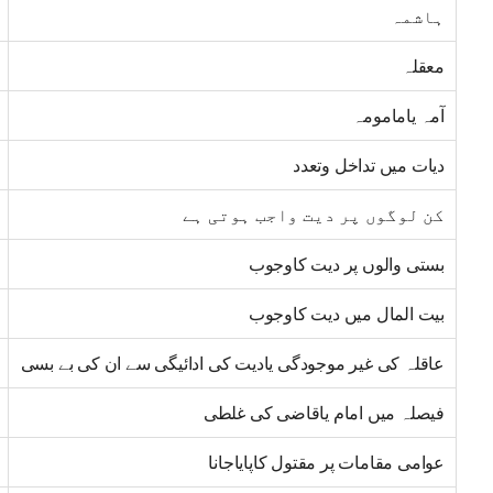
ہاشمہ
معقلہ
آمہ یامامومہ
دیات میں تداخل وتعدد
کن لوگوں پر دیت واجب ہوتی ہے
بستی والوں پر دیت کاوجوب
بیت المال میں دیت کاوجوب
عاقلہ کی غیر موجودگی یادیت کی ادائیگی سے ان کی بے بسی
فیصلہ میں امام یاقاضی کی غلطی
عوامی مقامات پر مقتول کاپایاجانا