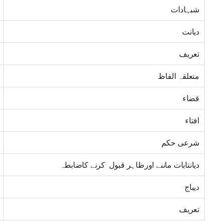
شبہادات
دیانت
تعریف
متعلقہ الفاظ
قضاء
افتاء
شرعی حکم
دیانتابات ماننے اورظاہر قبول کرنے کاضابطہ
دیباج
تعریف