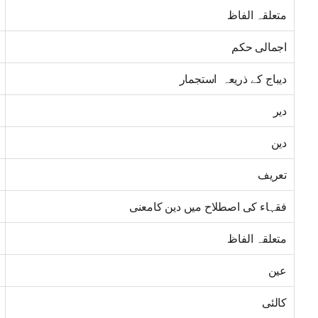
متعلقہ الفاظ
اجمالی حکم
دیباج کے ذریعہ استجمار
دیر
دین
تعریف
فقہاء کی اصطلاح میں دین کامعنی
متعلقہ الفاظ
عین
کالئی