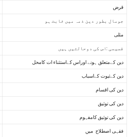
قرض
جومال بطور دین ذمہ میں ثابت ہو
مثلی
قسیمی :اس کی دوحالتیں ہیں
دین کےمتعلق ہونے اوراس کےاستثناء ات کامحل
دین کےثبوت کےاسباب
دین کی اقسام
دین کی توثیق
دین کی توثیق کامفہوم
فقہی اصطلاح میں