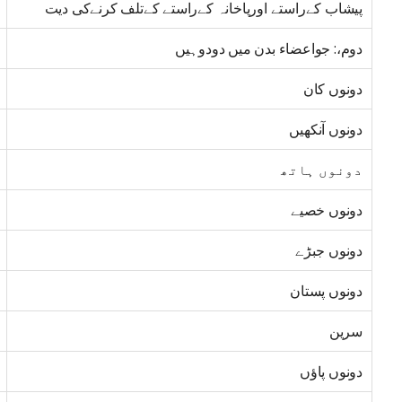
پیشاب کےراستے اورپاخانہ کےراستے کےتلف کرنےکی دیت
دوم،: جواعضاء بدن میں دودوہیں
دونوں کان
دونوں آنکھیں
دونوں ہاتھ
دونوں خصیے
دونوں جبڑے
دونوں پستان
سرین
دونوں پاؤں