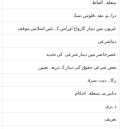
متعلقہ الفاظ
دراہم ،نقد ،فلوس ،سکہ
عربوں میں دینار کارواج اوراس کے تئیں اسلامی موقف
دیناشرعی
عصرحاضر میں دینار شرعی کی تحدید
بعض شرعی حقوق کی دینار کےذریعہ تعیین
زکاۃ دیت ،سرقہ
دنانیر سےمتعلقہ احکام
دہری
تعریف