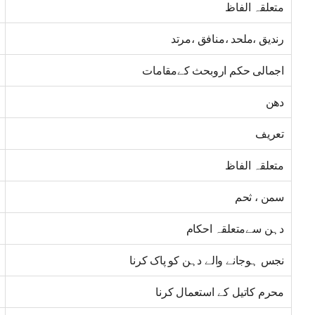
متعلقہ الفاظ
رندیق ،ملحد ،منافق ،مرتد
اجمالی حکم اروبحث کےمقامات
دھن
تعریف
متعلقہ الفاظ
سمن ، ثحم
دہن سےمتعلقہ احکام
نجس ہوجانے والے دہن کو پاک کرنا
محرم کاتیل کے استعمال کرنا