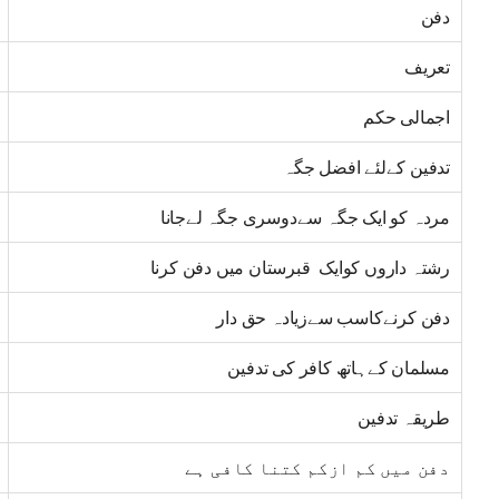
دفن
تعریف
اجمالی حکم
تدفین کےلئے افضل جگہ
مردہ کو ایک جگہ سےدوسری جگہ لےجانا
رشتہ داروں کوایک قبرستان میں دفن کرنا
دفن کرنےکاسب سےزیادہ حق دار
مسلمان کےہاتھ کافر کی تدفین
طریقہ تدفین
دفن میں کم ازکم کتنا کافی ہے