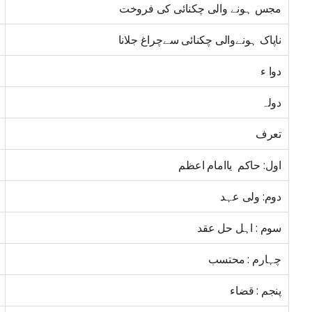
مجس ہونے والی چکنائی کی فروخت
ناپاک ہونےوالی چکنائی سےچراغ جلانا
دوا ء
دولہ
تعرف
اول: حاکم یاامام اعظم
دوم: ولی عہد
سوم : اہل حل عقد
چہارم : محتسب
پنجم : قضاء