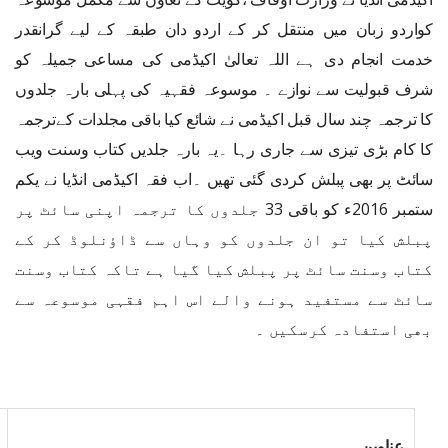
کواردو زبان میں منتقل کر کے اردو دان طبقہ کے لیے گرانقدر
خدمت انجام دی ہے اللہ تعالیٰ اکیڈمی کی مساعی جمیلہ کو
شرف قبولیت سے نوازے ۔ موسوعہ فقہیہ کی پہلی بارہ جلدوں
کا ترجمہ چند سال قبل اکیڈمی نے شائع کیا باقی مجلدات کےترجمہ
کا کام بڑی تیزی سے جاری رہا ۔یہ بارہ جلدیں کتاب وسنت ویب
سائٹ پر بھی پبلش کردی گئی تھیں ۔اب فقہ اکیڈمی انڈیا نے یکم
ستمبر 2016ء کو باقی 33 جلدوں کا ترجمہ اپنی سائٹ پر
پبلش کیا تو ان جلدوں کو وہاں سے ڈاؤنلوڈ کر کے
کتاب وسنت سائٹ پر پبلش کیا گیا ہے تاکہ کتاب وسنت
سائٹ سے مستفید ہونے والے اس اہم فقہی موسوعہ سے
بھی استفادہ کرسکیں ۔
عناوین