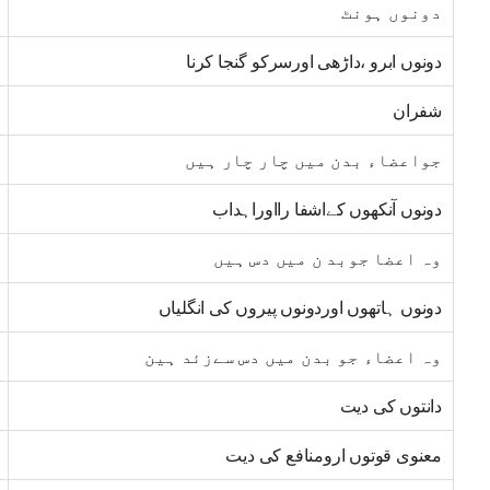
دونوں ہونٹ
دونوں ابرو ،داڑھی اورسرکو گنجا کرنا
شفران
جواعضاء بدن میں چار چار ہیں
دونوں آنکھوں کےاشفا رااوراہداب
وہ اعضا جوبد ن میں دس ہیں
دونوں ہاتھوں اوردونوں پیروں کی انگلیاں
وہ اعضاء جو بدن میں دس سےزئد ہین
دانتوں کی دیت
معنوی قوتوں ارومنافع کی دیت