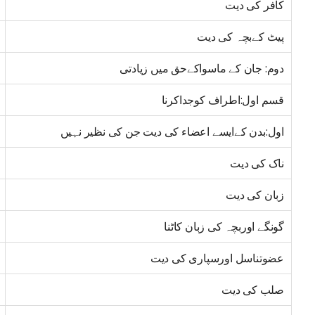
کافر کی دیت
پیٹ کےبچہ کی دیت
دوم: جان کے ماسواکےحق میں زیادتی
قسم اول:اطراف کوجداکرنا
اول:بدن کےایسے اعضاء کی دیت جن کی نظیر نہیں
ناک کی دیت
زبان کی دیت
گونگے اوربچہ کی زبان کاٹنا
عضوتناسل اورسپاری کی دیت
صلب کی دیت