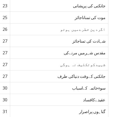
جانکنی کی پریشانی
23
موت کی تمناناجائز
25
اگردین خطرےمیں ہوتو
26
شہادت کی تمناجائز
27
مقدس شہرمیں مرنےکی
27
شہیدکوتکلیف نہ ہوگی
27
جانکنی کےوقت دنیاکی طرف
27
سوءخاتمہ کےاسباب
30
عقیدےکافساد
30
گناہوں پراصرار
31