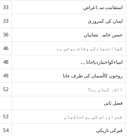
استقامت سےاعراض
33
ایمان کی کمزوری
33
حسن خاتمہ نشانیاں
36
کیاانبیاءکی وفات ہوتی ہے
46
انبیاءکواختیاردیاجاتاہے
48
روحوں کاآسمان کی طرف جانا
49
اللہ کہاں ہے؟
52
فصل ثانی
قبراوراس کی ہولناکیاں
53
قبرکی تاریکی
54