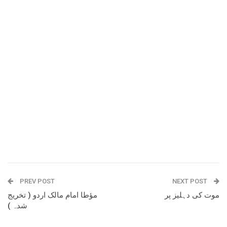
PREV POST
NEXT POST
موت کی دہلیز پر
مؤطا امام مالک اردو ( تخریج
شدہ )