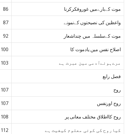
موت کےبارےمیں غوروفکرکرنا
86
واعظین کی نصیحتوں کےنمونے
87
موت کےسلسلہ میں چنداشعار
92
اصلاح نفس میں یادموت کا
100
مرےہوئےآدمی مین عبرت ہے
103
فصل رابع
روح
107
روح اورنفس
107
روح کااطلاق مختلف معانی پر
108
کیاروح کی کوئی معلوم کیفیت ہے
112