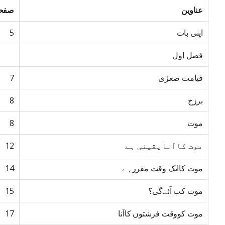
عناوین
صفحہ
اپنی بات
5
فصل اول
قیامت صغرٰی
7
برزخ
8
موت
8
موت کاآنایقینی ہے
12
موت کاایک وقت مقررہے
14
موت کب آئےگی؟
15
موت کووقت فرشتوں کاآنا
17