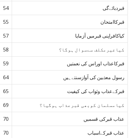
قبردبائےگی
54
قبرکاامتحان
55
کیاکافراپنی قبرمیں آزمایا
57
کیاغیرمکلف سےسوال ہوگا؟
58
قبرکاعذاب اوراس کی نعمتیں
59
رسول معذبین کی آوازسنتےہیں
64
قبرکےعذاب وثواب کی کیفیت
65
کیامسلمان کوبھی قبرعذاب ہوگیا؟
69
عذاب قبرکی قسمیں
70
عذاب قبرکےاسباب
70