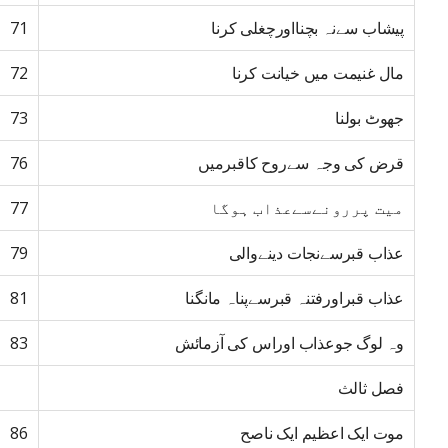
پیشاب سےنہ بچنااورچغلی کرنا
71
مال غنیمت میں خیانت کرنا
72
جھوٹ بولنا
73
قرض کی وجہ سےروح کاقبرمیں
76
میت پررونےسےعذاب ہوگا
77
عذاب قبرسےنجات دینےوالی
79
عذاب قبراورفتنہ قبرسےپناہ مانگنا
81
وہ لوگ جوعذاب اوراس کی آزمائش
83
فصل ثالث
موت ایک اعظیم ایک ناصح
86