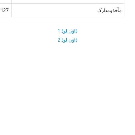
مآخذومدارک
127
ڈاؤن لوڈ 1
ڈاؤن لوڈ 2
10.1 MB ڈاؤن لوڈ سائز