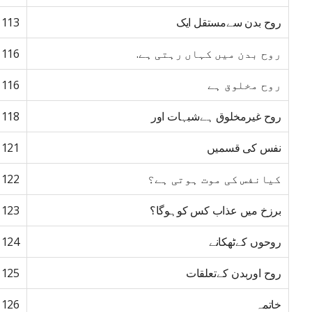
روح بدن سےمستقل ایک
113
روح بدن میں کہاں رہتی ہے.
116
روح مخلوق ہے
116
روح غیرمخلوق ہےشبہات اور
118
نفس کی قسمیں
121
کیانفس کی موت ہوتی ہے؟
122
برزخ میں عذاب کس کوہوگا؟
123
روحوں کےٹھکانے
124
روح اوربدن کےتعلقات
125
خاتمہ
126