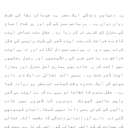
یہ دنیاوی زندگی ایک سفر ہے جوعالم بقا کی طرف
رواں دواں ہے ۔ ہر سانس عمر کو کم اور ہر قدم انسان
کی منزل کو قریب تر کر رہا ہے ۔ عقل مند مسافر اپنے
کام سے فراغت کے بعد اپنے گھر کی طرف واپسی کی فکر
کرتے ہیں ، وہ نہ پردیس میں دل لگاتے اور نہ ہی اپنے
فرائض سے بے خبر شہر کی رنگینیوں اور بھول بھلیوں
میں الجھ کر رہ جاتے ہیں ہماری اصل منزل اور ہمارا
اپنا گھر جنت ہے ۔ ہمیں اللہ تعالیٰ نے ایک ذمہ داری
سونپ کر ایک محدود وقت کیلئے اس سفر پر روانہ کیا
ہے ۔ عقل مندی کا تقاضا تو یہی ہے کہ ہم اپنے ہی گھر
واپس جائیں کیونکہ دوسروں کے گھروں میں جانے
والوں کو کوئی بھی دانا نہیں کہتا۔انسان کوسونپی
گئی ذمہ داری اورانسانی زندگی کا مقصد اللہ تعالیٰ
کی عبادت کرکے اللہ تعالیٰ کو راضی کرنا ہے۔موت کے