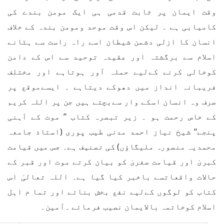
وقت ایمان پر ثابت قدمی ہی ایک مومن بندے کی
کامیابی ہے ۔ لیکن اس وقت موحد ومومن بندہ کے خلاف
انسان کا ازلی دشمن شیطان اسے راہ راست سے ہٹانے
اسلام سے برگشتہ اور عقیدہ توحید سے اس کے دامن
کوخالی کرنے کےلیے حملہ آور ہوتاہے اور مختلف
فریبانہ انداز میں دھوکے دیتاہے ۔ ایسےموقع پر
صرف وہ انسان اسکے وار سےبچتے ہیں جن پر اللہ کریم
کے خاص رحمت ہو ۔ زیر تبصرہ کتاب ’’ موت کے آہنی
پنجے‘‘ شیخ نیاز احمد مدنی طیب پوری (استاذ جامعہ
محمدیہ منصورہ ملیگاؤں) کی تصنیف ہے۔ جس میں قیامت
کبریٰ اور قیامت صغریٰ کو بیان کرتے موت اور قبر کے
حالات واقعاتسے باخبر کیا گیا ہے۔ اللہ تعالیٰ اس
کتاب کو لوگوں کےلیے نفع بخش بنائے اور تما م اہل
اسلام کوخاتمہ بالایمان نصیب فرمائے ۔آمین۔