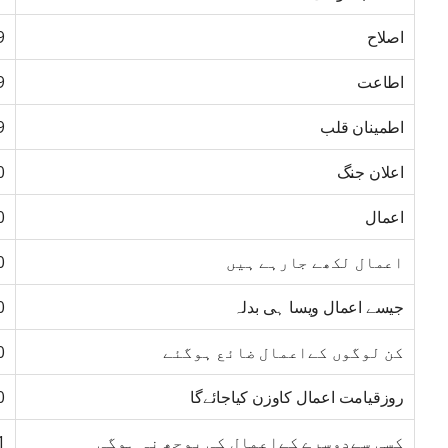
اصلاح
9
اطاعت
9
اطمینان قلب
9
اعلان جنگ
0
اعمال
0
اعمال لکھے جارہے ہیں
0
جیسے اعمال ویسا ہی بدلہ
0
کن لوگوں کےاعمال ضائع ہوگئے
0
روزقیامت اعمال کاوزن کیاجائےگا
0
کسی سےدوسرے کےاعمال کی پوچھ نہ ہوگی
1