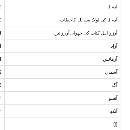
آدم ﷤
0
آدم ﷤ کی اولاد سےاللہ کاخطاب
0
آرزو اہل کتاب کی جھوٹی آرزو ئیں
1
آزاد
1
آزمائش
1
آسمان
2
آگ
3
آنسو
4
آنکھ
4
[ا]