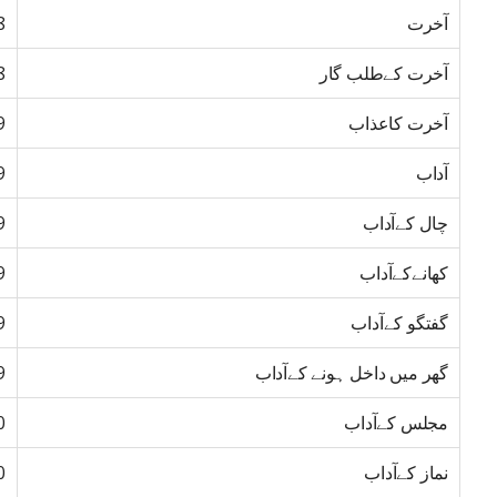
آخرت
8
آخرت کےطلب گار
8
آخرت کاعذاب
9
آداب
9
چال کےآداب
9
کھانےکےآداب
9
گفتگو کےآداب
9
گھر میں داخل ہونے کےآداب
9
مجلس کےآداب
0
نماز کےآداب
0