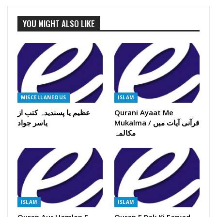
YOU MIGHT ALSO LIKE
MISCELLANEOUS
ISLAM
Qurani Ayaat Me
عظیم یا پسندیدہ کتب از
Mukalma / قرآنی آیات میں
یاسر جواد
مکالمہ
ISLAM
ISLAM