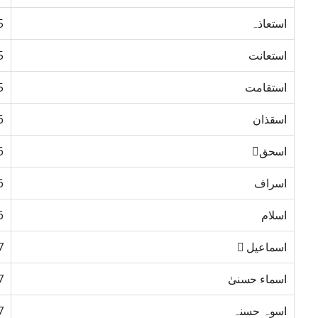
استعاذہ
5
استعانت
5
استقامت
5
اسقذان
6
اسحق﷤
6
اسراف
6
اسلام
6
اسماعیل ﷤
7
اسماء حسنیٰ
7
اسوہ حسنہ
7