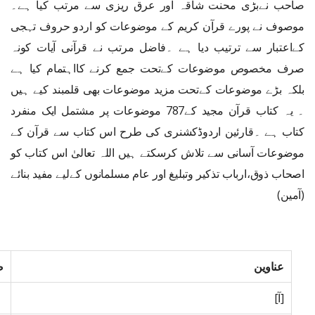
صاحب نےبڑی محنت شاقہ اور عرق ریزی سے مرتب کیا ہے۔
موصوف نے پورے قرآن کریم کے موضوعات کو اردو حروف تہجی
کےاعتبار سے ترتیب دیا ہے ۔فاضل مرتب نے قرآنی آیات کونہ
صرف مخصوص موضوعات کےتحت جمع کرنے کااہتمام کیا ہے
بلکہ بڑے موضوعات کےتحت مزید موضوعات بھی قلمبند کیے ہیں
۔ یہ کتاب قرآن مجید کے787 موضوعات پر مشتمل ایک منفرد
کتاب ہے ۔قارئین اردوڈکشنری کی طرح اس کتاب سے قرآن کے
موضوعات آسانی سے تلاش کرسکتے ہیں اللہ تعالیٰ اس کتاب کو
اصحاب ذوق،ارباب تذکیر وتبلیغ اور عام مسلمانوں کےلیے مفید بنائے
(آمین)
عناوین
ص
[آ]