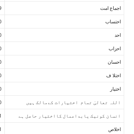
اجماع امت
9
احتساب
0
احد
0
احزاب
0
احسان
0
اختلا ف
0
اختیار
0
اللہ تعالیٰ تمام اختیارات کےمالک ہیں
0
انسان کونیک یابداعمال کااختیار حاصل ہے
1
اخلاص
1