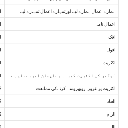
ہمارے اعمال ہمارے لیے اورتمہارے اعمال تمہارے لیے
1
اعمال نامہ
1
افک
1
افواہ
1
اکثریت
1
لوگوں کی اکثریت گمراہ بےایمان اوربےعلم ہے
1
اکثریت پر غرور اروبھروسہ کرنےکی ممانعت
2
الحاد
2
الزام
2
اللہ
2