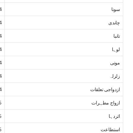
سونا
4
چاندی
4
تانبا
4
لوہا
4
موتی
4
زلزلہ
4
ازدواجی تعلقات
4
ازواج مطہرات
5
اثردہا
5
استطاعت
5