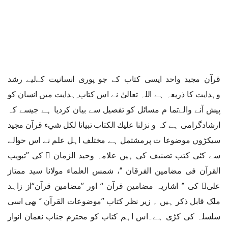
قرآن مجید واحد ایسی کتاب کے جو پوری انسانیت کےلیے رشد
وہدایت کا ذریعہ ہے اللہ تعالیٰ نے اس کتاب ِہدایت میں انسان کو
پیش آنے والےتما م مسائل کو تفصیل سے بیان کردیا ہے جیسے کہ
ارشادگرامی ہے کہ و نزلنا عليك الكتاب تبيانا لكل شيء قرآن مجید
سیکڑوں موضوعا ت پرمشتمل ہے مختلف اہل علم نے اس حوالے
سے كئی کتب تصنیف کی ہیں علامہ وحید الزمان  کی ’’تبویب
القرآن فی مضامین الفرقان ‘‘، شمس العلماء مولانا سید ممتاز
علی کی ’’ اشاریہ مضامین قرآن ‘‘ اور ’’مضامین قرآن‘‘از زاہد
ملک قابل ذکر ہیں ۔ زیر نظر کتاب ’’موضوعات القرآن ‘‘ بھی اسی
سلسلہ کی کڑی ہے۔اس اہم کتاب کو محترم جناب نعمان انوار