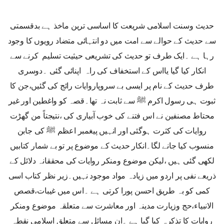
حدیث وسنت اسلامی شریعت کا اساسی ترین ماخذ ہے بدقسمتی
سے حدیث کے حوالے سے امت میں دو انتہائی متضاد رویوں کا وجود
رہا ہے ۔ایک طرف تو حدیث کی تشریعی حیثیت تسلیم کرنے سے
انکار کیا گیا یااس کے استخفاف کی راہ اپنائی گئی ۔دوسری
طرف حدیث کے نام پر ایسی بے سروپاروایات رائج کی گئیں،جن کا
ثبوت ہی رسول اکرم ﷺ سے ثابت نہ تھا۔قصہ کو واغطین اور غیر
محتاط مصنفین نے اس فتنے کی خوب آبیاری کی ،نتیجتاً من گھڑت
روایات کی کثرت ہوگئی اور انہیں پیغمبر اعظم ﷺ کی جابن
منسوب کیا جانے لگا۔انکار حدیث کے موضوع پر تو بے شمار کتابیں
لکھی گئی ہیں ،لیکن موضوع ومنکر روایات کی محققانہ دلائل کے
ذریعے نفی پر اردو میں زیادہ مواد موجود نہیں۔زیر نظر کتاب اسی
کمی کو بہ طریق احسن پورا کرتی ہے ۔اس میں غیبات،قصص
الانبیاء،حج وزیارت مدینہ اور معاشرت سے متعلقہ موضوع ومنکر
روایات کا تذکرہ کیا گیا ہے ۔ان مسائل سے متعلق اسلامی نقطہ