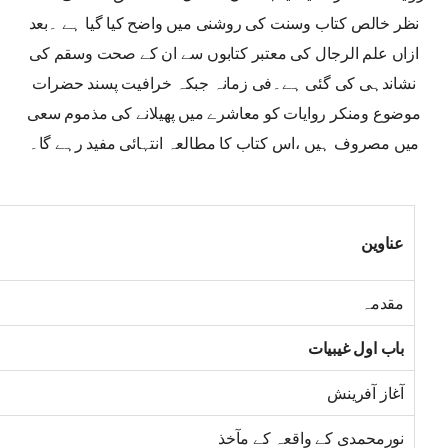
نظر خالص کتاب وسنت کی روشنی میں واضح کیا گیا ہے ۔بعد
ازاں علم الرجال کی معتبر کتابوں سے ان کے صحت وسقم کی
نشاندہی کی گئی ہے۔فی زمانہ جبکہ خرافیت پسند حضرات
موضوع ومنکر روایات کو معاشرے میں پھیلانے کی مذموم سعی
میں مصروف ہیں ،اس کتاب کا مطالعہ انتہائی مفید رہے گا۔
عناوین
مقدمہ
باب اول غیبیات
آغاز آفرینش
نورمحمدی کے واقعہ کے مآخذ