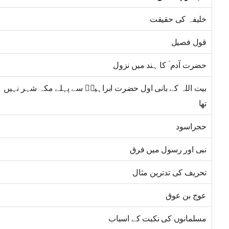
خلیفہ کی حقیقت
قول فصیل
حضرت آدم ؑ کا ہند میں نزول
بیت اللہ کے بانی اول حضرت ابراہیمؑ سے پہلے مکہ شہر نہیں
تھا
حجراسود
نبی اور رسول میں فرق
تحریف کی تدترین مثال
عوج بن عوق
مسلمانوں کی نکبت کے اسباب