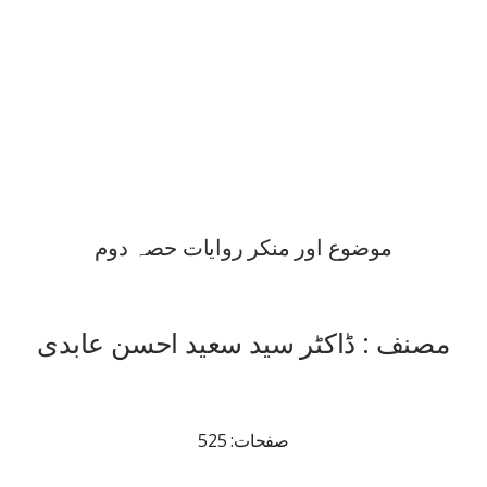
موضوع اور منکر روایات حصہ دوم
مصنف : ڈاکٹر سید سعید احسن عابدی
صفحات: 525