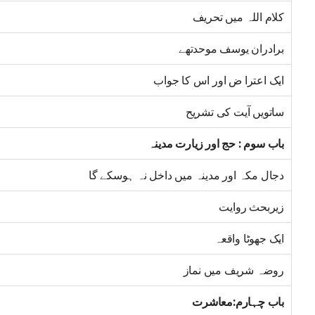
کلام اللہ میں تحریف
برادران یوسف موحدتھے
ایک اعترا ض اور اس کا جواب
ساتویں آیت کی تشریح
باب سوم : حج اور زیارت مدینہ
دجال مکہ اور مدینہ میں داخل نہ ہوسکے گا
زیربحث روایت
ایک جھوٹا واقعہ
روضہ شریف میں نماز
باب چہارم:معاشرت