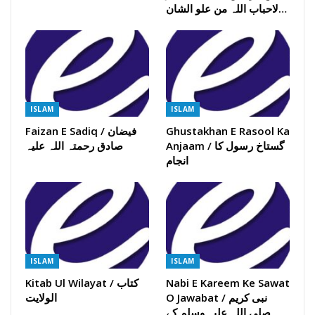
لاحباب اللہ من علو الشان…
ISLAM
ISLAM
Ghustakhan E Rasool Ka
Faizan E Sadiq / فیضان
Anjaam / گستاخ رسول کا
صادق رحمتہ اللہ علیہ
انجام
ISLAM
ISLAM
Nabi E Kareem Ke Sawat
Kitab Ul Wilayat / کتاب
O Jawabat / نبی کریم
الولایت
صلی اللہ علیہ وسلم کے