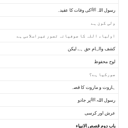
رسول اللہﷺکی وفات کا عقیدہ
ولی کون ہے
اولیاء اللہ کا صوفیانہ تصور غیراسلامی ہے
کشف والہام حق ہے لیکن
لوح محفوظ
صورکیا ہے؟
ہاروت و ماروت کا قصہ
رسول اللہ ﷺپر جادو
عرش اور کرسی
باب دوم قصص الانبیاء