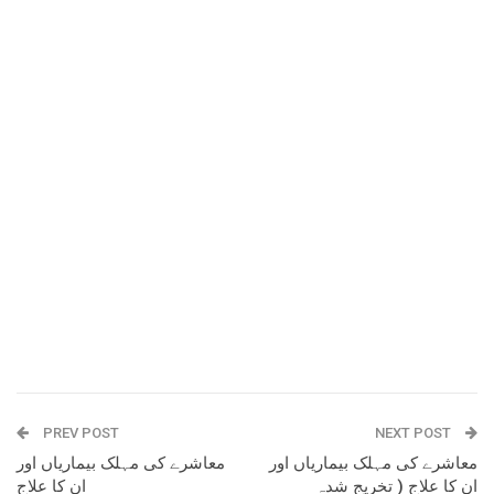
PREV POST
NEXT POST
معاشرے کی مہلک بیماریاں اور
معاشرے کی مہلک بیماریاں اور
ان کا علاج ( تخریج شدہ
ان کا علاج