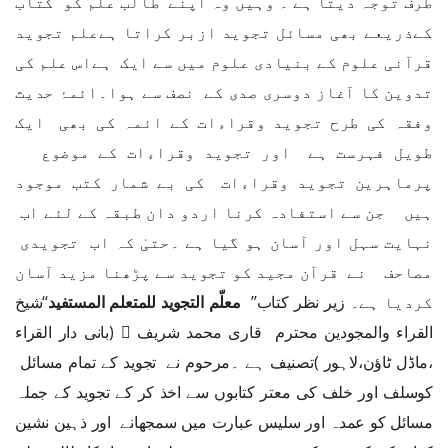
طرف توجہ دیتا ہے ۔ وہیں وہ اپنے طالب علم کو کتاب
کےذریعے بھی مسائل تجوید ازبر کراتا ہےعلم تجوید
قرآنی علوم کے بنیادی علوم میں سے ایک ہےاس علم کی
تدوین کا آغاز دوسری صدی کے نصف سے ہوا۔ائمۂ حدیث
وفقہ کی طرح تجوید وقراءات کے ائمہ کی بھی ایک
طویل فہرست ہے اور تجوید وقراءات کے موضوع
پرماہرین تجوید وقراءات کی بے شمار کتب موجود
ہیں جن سے استفادہ کرنا اردو دان طبقہ کے لئے اب
نہایت سہل اور آسان ہو گیا ہے ۔حتیٰ کہ اب تجویدی
مصاحف نے قرآن مجید کو تجوید سے پڑھنا مزید آسان
کردیا ہے۔
زیر نظر کتاب’’
معلّم التجوید للمتعلم المستفید
‘‘
شیخ
القراء والمجودین محترم قاری محمد شریف ﷫ (بانی دار القراء
،ماڈل ٹاؤن،لاہور )تصنیف ہے ۔مرحوم نے تجوید کے تمام مسائل
کوسلف اور خلف کی معتر کتابوں سے اخذ کر کے تجوید کے جملہ
مسائل کو عمدہ اور سلیس عبارت میں سمجھانے اور ذہین نشین