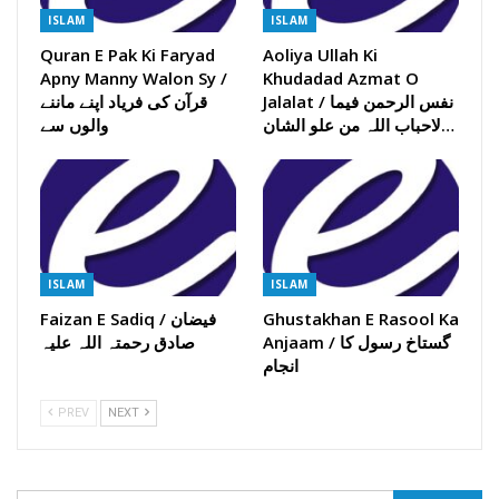
ISLAM
ISLAM
Quran E Pak Ki Faryad
Aoliya Ullah Ki
Apny Manny Walon Sy /
Khudadad Azmat O
Jalalat / نفس الرحمن فیما
قرآن کی فریاد اپنے ماننے
لاحباب اللہ من علو الشان…
والوں سے
ISLAM
ISLAM
Ghustakhan E Rasool Ka
Faizan E Sadiq / فیضان
Anjaam / گستاخ رسول کا
صادق رحمتہ اللہ علیہ
انجام
PREV
NEXT