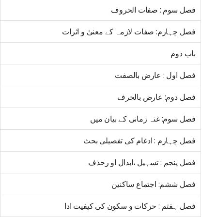
فصل سوم : صفات الحروف
فصل چہارم: صفات لازمہ کے معنیٰ و اثرات
باب دوم
فصل اول : عارض بالصفت
فصل دوم: عارض بالحرف
فصل سوم: غنہ زمانی کے بیان میں
فصل چہارم : ادغام کی تفصیلی بحث
فصل پنجم : تسہیل ،ابدال او رحذف
فصل ششم: اجتماع ساکنین
فصل ہفتم : حرکات و سکون کی کیفیت ادا