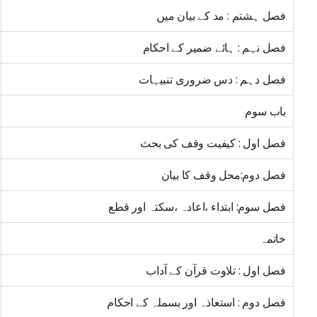
فصل ہشتم : مد کے بیان میں
فصل نہم : ہائے ضمیر کے احکام
فصل دہم : دس ضروری تنبیہات
باب سوم
فصل اول : کیفیت وقف کی بحث
فصل دوم:محل وقف کا بیان
فصل سوم: ابتداء ،اعادہ ،سکتہ اور قطع
خاتمہ
فصل اول : تلاوت قرآن کے آداب
فصل دوم : استعاذہ اور بسملہ کے احکام