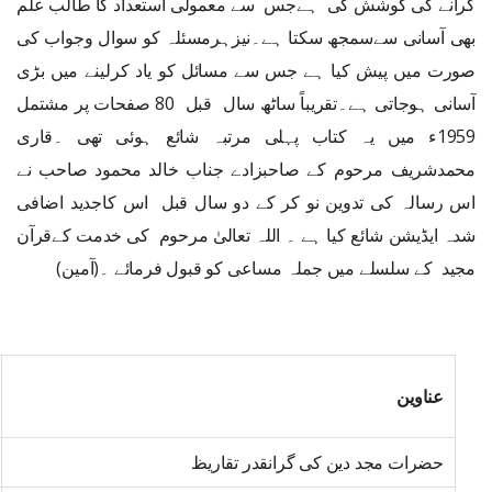
کرانے کی کوشش کی ہےجس سے معمولی استعداد کا طالب علم
بھی آسانی سےسمجھ سکتا ہے۔نیزہرمسئلہ کو سوال وجواب کی
صورت میں پیش کیا ہے جس سے مسائل کو یاد کرلینے میں بڑی
آسانی ہوجاتی ہے۔تقریباً ساٹھ سال قبل 80 صفحات پر مشتمل
1959ء میں یہ کتاب پہلی مرتبہ شائع ہوئی تھی ۔قاری
محمدشریف مرحوم کے صاحبزادے جناب خالد محمود صاحب نے
اس رسالہ کی تدوین نو کر کے دو سال قبل اس کاجدید اضافی
شدہ ایڈیشن شائع کیا ہے ۔ اللہ تعالیٰ مرحوم کی خدمت کےقرآن
مجید کے سلسلے میں جملہ مساعی کو قبول فرمائے ۔(آمین)
عناوین
حضرات مجد دین کی گرانقدر تقاریظ