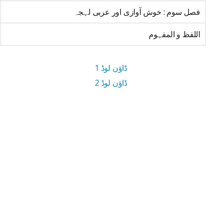
فصل سوم : خوش آوازی اور عربی لہجہ
اللفظ و المفہوم
ڈاؤن لوڈ 1
ڈاؤن لوڈ 2
13 MB ڈاؤن لوڈ سائز