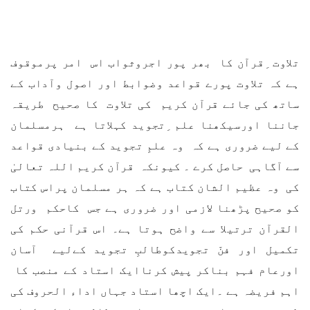
تلاوت ِقرآن کا بھر پور اجروثواب اس امر پرموقوف
ہے کہ تلاوت پورے قواعد وضوابط اور اصول وآداب کے
ساتھ کی جائے قرآن کریم کی تلاوت کا صحیح طریقہ
جاننا اورسیکھنا علم ِتجوید کہلاتا ہے ہرمسلمان
کے لیے ضروری ہے کہ وہ علمِ تجوید کے بنیادی قواعد
سے آگاہی حاصل کرے ۔ کیونکہ قرآن کریم اللہ تعالیٰ
کی وہ عظیم الشان کتاب ہے کہ ہر مسلمان پراس کتاب
کو صحیح پڑھنا لازمی اور ضروری ہے جس کاحکم ورتل
القرآن ترتیلا سے واضح ہوتا ہے۔ اس قرآنی حکم کی
تکمیل اور فنّ تجویدکوطالبِ تجوید کےلیے آسان
اورعام فہم بناکر پیش کرناایک استاد کے منصب کا
اہم فریضہ ہے ۔ایک اچھا استاد جہاں اداء الحروف کی