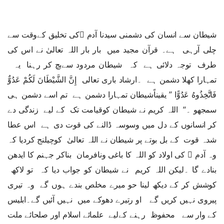
شیطان سے انسان کی دشمنی سیدنا آدم ﷤کی تخلیق کےوقت سے
چلی آرہی ہے۔ قرآن مجید میں بار بار اللہ تعالیٰ نے اس کی
طرف توجہ دلائی ہے کہ شیطان مردود سےبچ کر رہنا یہ
تمہارا کھلا دشمن ہے ۔ارشاد باری تعالی إِنَّ الشَّيْطَانَ لَكُمْ عَدُوٌّ
فَاتَّخِذُوهُ عَدُوًّا ’’ یقیناًشیطان تمہارا دشمن ہے تم اسے دشمن ہی
سمجھو ۔‘‘ اللہ کریم نے شیطان کوقیامت تک کے لیے زندگی دے
کر انسانوں کے دل میں وسوسہ ڈالنے کی قوت دی ہے اس عطا
شدہ قوت کے بل بوتے پر شیطان نے اللہ تعالیٰ کوچیلنج کردیا کہ
وہ آدم ﷤ کی اولاد کو اللہ کا باغی ونافرمان بناکر جہنم کا ایدھن
بنادے گا ۔لیکن اللہ کریم نے شیطان کو جواب دیا کہ تو لاکھ
کوشش کر کے دیکھ لینا حو میرے مخلص بندے ہوں گے وہ تیری
پیروی نہیں کریں گے او رتیرے دھوکے میں نہیں آئیں گے۔ابلیس
کے وار سے محفوظ رہنے کےلیے علمائے اسلام اور صلحائے ملت