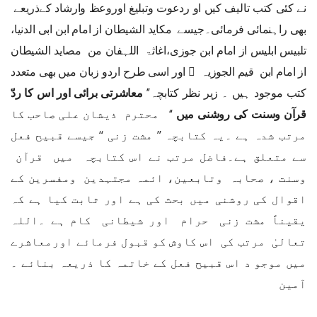
نے کئی کتب تالیف کیں او ردعوت وتبلیغ اوروعظ وارشاد کےذریعے
بھی راہنمائی فرمائی۔جیسے مکاید الشیطان از امام ابن ابی الدنیا،
تلبیس ابلیس از امام ابن جوزی،اغاثۃ اللہفان من مصاید الشیطان
از امام ابن قیم الجوزیہ ﷭ اور اسی طرح اردو زبان میں بھی متعدد
کتب موجود ہیں ۔ زیر نظر کتابچہ’’
معاشرتی برائی اور اس کا ردّ
قرآن وسنت کی روشنی میں
‘‘ محترم ذیشان علی صاحب کا
مرتب شدہ ہے ۔یہ کتابچہ ’’ مشت زنی ‘‘ جیسے قبیح فعل
سے متعلق ہے۔فاضل مرتب نے اس کتابچہ میں قرآن
وسنت ، صحابہ وتابعین، ائمہ مجتہدین ومفسرین کے
اقوال کی روشنی میں بحث کی ہے اور ثابت کیا ہے کہ
یقیناً مشت زنی حرام اور شیطانی کام ہے ۔اللہ
تعالیٰ مرتب کی اس کاوش کو قبول فرمائے اورمعاشرے
میں موجو د اس قبیح فعل کے خاتمہ کا ذریعہ بنائے ۔
آمین