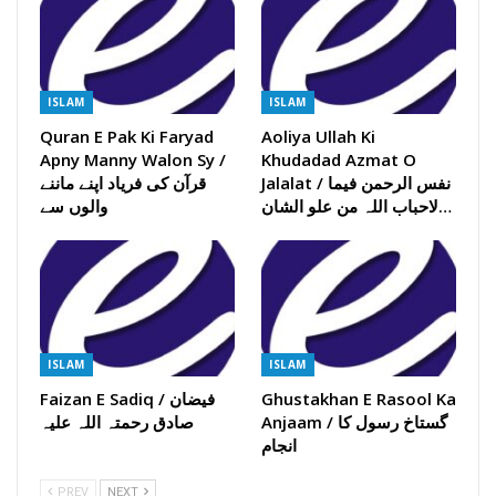
ISLAM
ISLAM
Quran E Pak Ki Faryad
Aoliya Ullah Ki
Apny Manny Walon Sy /
Khudadad Azmat O
Jalalat / نفس الرحمن فیما
قرآن کی فریاد اپنے ماننے
لاحباب اللہ من علو الشان…
والوں سے
ISLAM
ISLAM
Ghustakhan E Rasool Ka
Faizan E Sadiq / فیضان
Anjaam / گستاخ رسول کا
صادق رحمتہ اللہ علیہ
انجام
PREV
NEXT