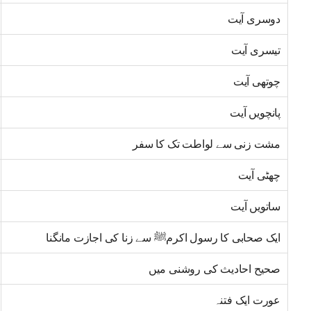
دوسری آیت
تیسری آیت
چوتھی آیت
پانچویں آیت
مشت زنی سے لواطت تک کا سفر
چھٹی آیت
ساتویں آیت
ایک صحابی کا رسول اکرمﷺ سے زنا کی اجازت مانگنا
صحیح احادیث کی روشنی میں
عورت ایک فتنہ