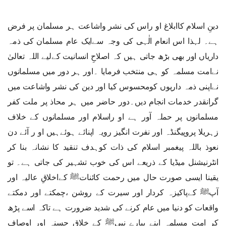
دینِ اسلام کاابلاغ او راس کی نشر واشاعت ہر مسلمان پر فرض
ہے۔ لہذا اس انعام الٰہی کی وجہ سےایک عام مسلمان کی ذمہ
داریاں اور بھی بڑھ جاتی ہیں کہ اصلاحِ انسانیت کےلیے اللہ تعالیٰ
نےامت مسلمہ کو ہی منتخب فرمایا ۔اور ہر دور میں مسلمانوں
نےاپنی ذمہ داریوں کومحسوس کیا اور دین کی نشر واشاعت میں
گرانقدر خدمات انجام دیں۔دور حاضر میں ہر محاذ پر ملت کفر
مسلمانوں پر حملہ آور ہے او راسلام اور مسلمانوں کے خلاف
زہریلا پروپیگنڈہ اور نفرت انگیز رویہ اپنائے ہوئےہیں او ر آئے دن
نعوذ باللہ پیغمبر اسلام کی ذات کوہدف تنقید کا نشانہ بنا کر
انٹرنیشنل میڈیا کے ذریعے اس کی خوب تشہیر کی جاتی ہے۔ تو
یقینا ایسی صورت حال میں رحمت کائناتﷺ کےاخلاقِ عالیہ اور
آپﷺ کےپاکیزہ کردار اور سیرت کے روشن ،چمکتے اور دمکتے
واقعات کو دنیا میں عام کرنے کی شدید ضرورت ہے تاکہ اسے پڑھ
کر امت مسلمہ اپنے پیارے نبیﷺ کے خلاق حسنہ اور اوصاف