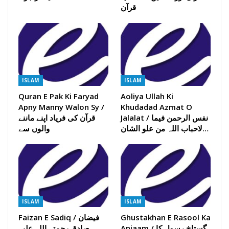
قرآن
ISLAM
ISLAM
Quran E Pak Ki Faryad
Aoliya Ullah Ki
Apny Manny Walon Sy /
Khudadad Azmat O
Jalalat / نفس الرحمن فیما
قرآن کی فریاد اپنے ماننے
لاحباب اللہ من علو الشان…
والوں سے
ISLAM
ISLAM
Ghustakhan E Rasool Ka
Faizan E Sadiq / فیضان
Anjaam / گستاخ رسول کا
صادق رحمتہ اللہ علیہ