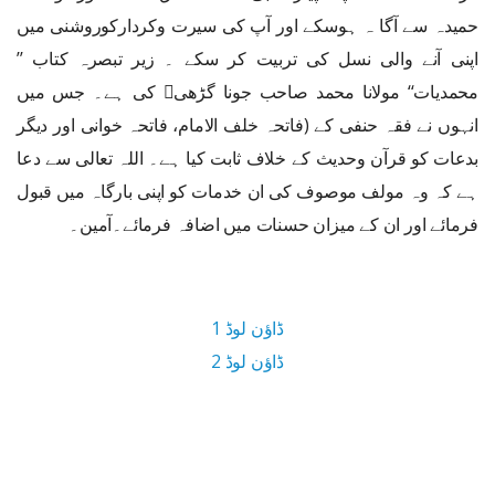
حمیدہ سے آگا ہ ہوسکے اور آپ کی سیرت وکردارکوروشنی میں
اپنی آنے والی نسل کی تربیت کر سکے ۔ زیر تبصرہ کتاب ’’
محمدیات‘‘ مولانا محمد صاحب جونا گڑھی کی ہے۔ جس میں
انہوں نے فقہ حنفی کے (فاتحہ خلف الامام، فاتحہ خوانی اور دیگر
بدعات کو قرآن وحدیث کے خلاف ثابت کیا ہے۔ اللہ تعالی سے دعا
ہے کہ وہ مولف موصوف کی ان خدمات کو اپنی بارگاہ میں قبول
فرمائے اور ان کے میزان حسنات میں اضافہ فرمائے۔آمین۔
ڈاؤن لوڈ 1
ڈاؤن لوڈ 2
2.6 MB ڈاؤن لوڈ سائز