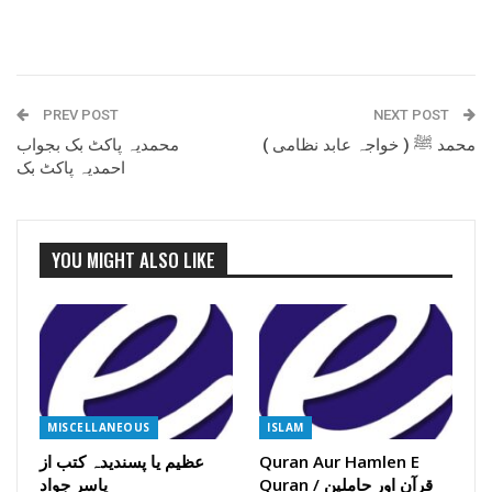
PREV POST
NEXT POST
محمد ﷺ ( خواجہ عابد نظامی )
محمدیہ پاکٹ بک بجواب
احمدیہ پاکٹ بک
YOU MIGHT ALSO LIKE
MISCELLANEOUS
ISLAM
Quran Aur Hamlen E
عظیم یا پسندیدہ کتب از
Quran / قرآن اور حاملین
یاسر جواد