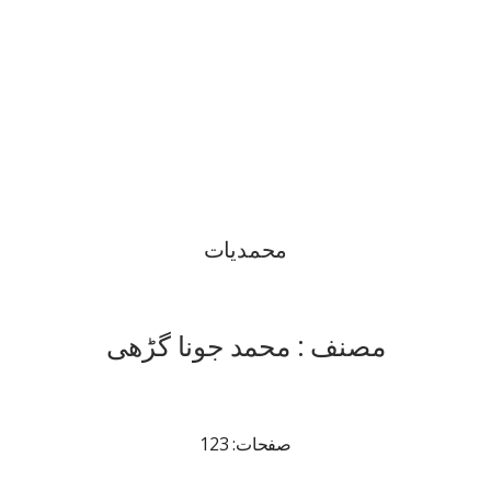
محمدیات
مصنف : محمد جونا گڑھی
صفحات: 123