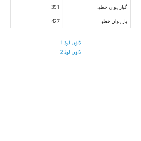
گیارہواں خطبہ
391
بارہواں خطبہ
427
ڈاؤن لوڈ 1
ڈاؤن لوڈ 2
8.8 MB ڈاؤن لوڈ سائز