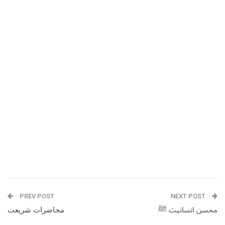
PREV POST
NEXT POST
محسن انسانیت ﷺ
محاضرات شریعت