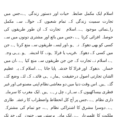
اسلام ایک مکمل ضابطہ حیات اور دستور زندگی ہے،جس میں
تجارت سمیت زندگی کے تمام شعبوں کے حوالے سے مکمل
راہنمائی موجود ہے۔اسلام تجارت کے ان طور طریقوں کی
حوصلہ افزائی کرتا ہے ،جس میں بائع اور مشتری دونوں میں سے
کسی کو بھی دھوکہ نہ ہو ،اور ایسے طریقوں سے منع کرتا ہے جن
میں کسی کے دھوکہ ،فریب یا فراڈ ہونے کا اندیشہ ہو۔یہی وجہ
ہے اسلام نے تجارت کے جن جن طریقوں سے منع کیا ہے ،ان میں
خسارہ ،دھوکہ اور فراڈ کا خدشہ پایا جاتا ہے۔اسلام کے یہ عظیم
الشان تجارتی اصول درحقیقت ہمارے ہی فائدے کے لئے وضع کئے
گئے ہیں۔اس وقت دنیا میں دو معاشی نظام اپنی مصنوعی اور غیر
فطری بیساکھیوں کے سہارے چل رہے ہیں۔ایک مغرب کا سرمایہ
داری نظام ہے ،جس پر آج کل انحطاط واضطراب کا رعشہ طاری
ہے۔دوسرا مشرق کا اشتراکی نظام ہے، جو تمام کی مشترکہ
ملکیت کا علمبردار ہے۔ایک مادہ پرستی میں جنون کی حد تک