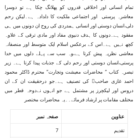
تمام انسانی اور اخلاقی قدروں کو پھلانگ چکا ہے تو دوسرا
معاشرہ پرستی اور اجتماعی ملکیت کا دلدادہ ہے۔لیکن رحم
دلی،انسان دوستی اور انسانی ہمدردی کی روح ان دونوں میں ہی
مفقود ہے۔دونوں کا ہدف دنیوی مفاد اور مادی ترقی کے علاوہ
کچھ نہیں ہے۔اس کے برعکس اسلام ایک متوسط اور منصفانہ
معاشی نظریہ پیش کرتا ہے،وہ سب سے پہلے دلوں میں خدا
پرستی،انسان دوستی اور رحم دلی کے جذبات پیدا کرتا ہے۔ زیر
تبصرہ کتاب ” محاضرات معیشت وتجارت” محترم ڈاکٹر محمود
احمد غازی صاحب﷫ کی تصنیف ہے۔جو درحقیقت ان کے ان
دروس اور لیکچرز پر مشتمل ہے جو انہوں نےدوحہ قطر میں
مختلف مقامات پر ارشاد فرمائے۔۔یہ محاضرات مختصر
عناوین
صفحہ نمبر
تقدیم
7