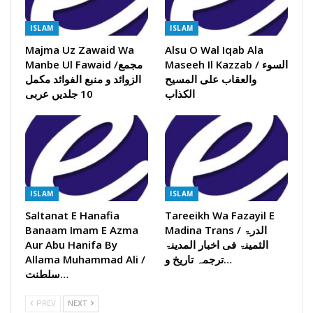
ISLAM
ISLAM
Majma Uz Zawaid Wa
Alsu O Wal Iqab Ala
Maseeh Il Kazzab / السوء
Manbe Ul Fawaid /مجمع
والعقاب علی المسیح
الزوائد و منبع الفوائد مکمل
الکذاب
10 جلدیں عربی
ISLAM
ISLAM
Saltanat E Hanafia
Tareeikh Wa Fazayil E
Banaam Imam E Azma
Madina Trans / الدرۃ
Aur Abu Hanifa By
الثمینۃ فی اخبار المدینۃ
Allama Muhammad Ali /
ترجمہ تاریخ و…
سلطنت…
PREV
NEXT