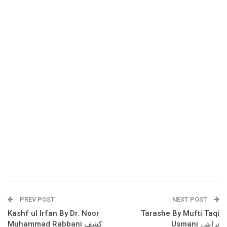
PREV POST
NEXT POST
Kashf ul Irfan By Dr. Noor
Tarashe By Mufti Taqi
Usmani تراشے
Muhammad Rabbani کشف