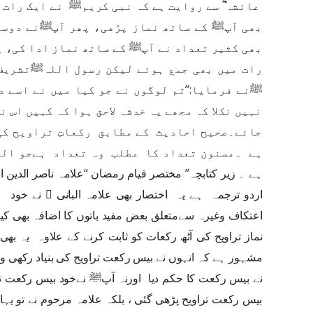
عائشہ ؓ سے روایت ہے کہ نبی کریمﷺ نے ایک رات 
بھی آپﷺ کے ساتھ نماز پڑھی، پھر آپﷺنے دوسری
بھی کثیر تعداد نے آپﷺ کے ساتھ نماز ادا کی، پ
رات میں بھی جمع ہوئے لیکن رسول اللہﷺتشریف ن
ﷺنے فرمایا:’’تم لوگوں نے جو کیا میں نے اسے د
نہیں نکلا کہ مجھے یہ خدشہ لاحق ہوا کہ کہیں اس ن
جائے۔صحیح احادیث کے مطابق رکعاتِ تراویح کی
ہے ۔مسنون تعداد کا مطلب وہ تعداد ہےجو اللہ
ہے ۔
زیر کتابچہ’’ مختصر قیام رمضان ‘‘
علامہ ناصر الدین ال
اردو ترجمہ ہے یہ اختصار بھی علامہ البانی ﷫ نے خود ہ
اعتکاف وغیرہ سےمتعلق بعض مفید باتوں کا اضافہ بھی ک
نماز تراویح کی آٹھ رکعات کو ثابت کرنے کے علاوہ یہ بھی
مشہور ہے کہ انہوں نے بیس رکعت تراویح کی بنیاد رکھی وہ
نے بیس رکعت کا حکم دیا اورنہ آپﷺ نےخود بیس رکعت تر
بیس رکعت تراویح پڑھی گئی ، بلکہ علامہ مرحوم نے تو یہ