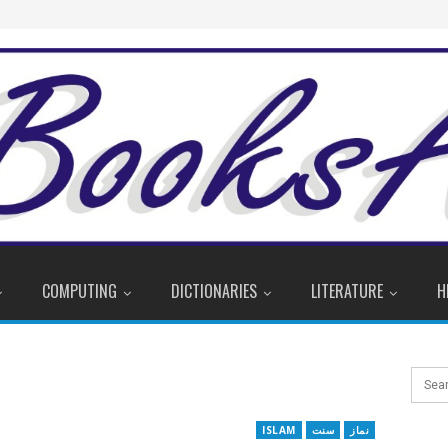
COMPUTING
DICTIONARIES
LITERATURE
H
نماز
سنت
ISLAM