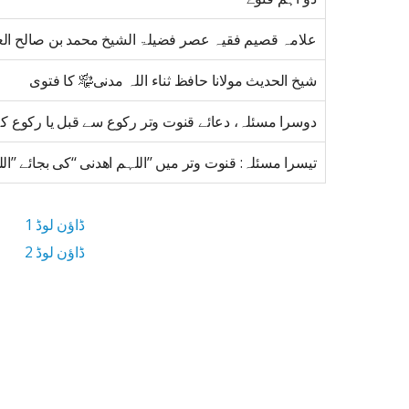
علامہ قصیم فقیہ عصر فضیلۃ الشیخ محمد بن صالح العث
شیخ الحدیث مولانا حافظ ثناء اللہ مدنی﷾ کا فتوی
دوسرا مسئلہ، دعائے قنوت وتر رکوع سے قبل یا رکوع کے
تیسرا مسئلہ: قنوت وتر میں ’’اللہم اھدنی ‘‘کی بجائے ’’الل
ڈاؤن لوڈ 1
ڈاؤن لوڈ 2
2.8 MB ڈاؤن لوڈ سائز