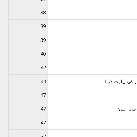
38
39
39
40
42
 کی زیارت کرنا
43
47
خاص ہے؟
47
47
57