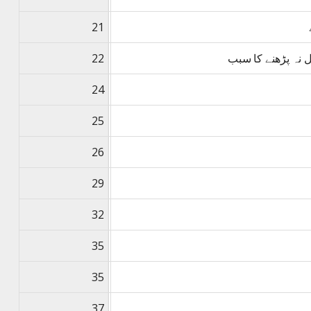
21
 نہ پڑھنے کا سبب
22
24
25
26
29
32
35
35
37