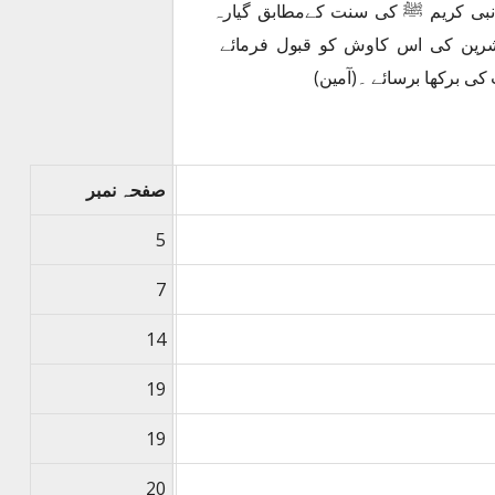
 نبی کریم ﷺ کی سنت کےمطابق گیارہ
وناشرین کی اس کاوش کو قبول فرمائے
 کی برکھا برسائے ۔(آمین)
صفحہ نمبر
5
7
14
19
19
20