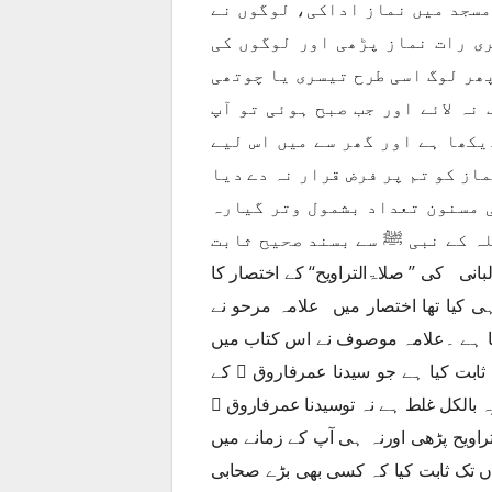
مسجد میں نماز اداکی، لوگوں نے
 رات نماز پڑھی اور لوگوں کی
ھر لوگ اسی طرح تیسری یا چوتھی
ہ لائے اور جب صبح ہوئی تو آپ
یکھا ہے اور گھر سے میں اس لیے
ماز کو تم پر فرض قرار نہ دے دیا
 مسنون تعداد بشمول وتر گیارہ
 کے نبی ﷺ سے بسند صحیح ثابت
بانی کی ’’ صلاۃالتراویح‘‘ کے اختصار کا
ی کیا تھا اختصار میں علامہ مرحو نے
یا ہے ۔علامہ موصوف نے اس کتاب میں
 ثابت کیا ہے جو سیدنا عمرفاروق ﷜ کے
 بالکل غلط ہے نہ توسیدنا عمرفاروق ﷜
اویح پڑھی اورنہ ہی آپ کے زمانے میں
اں تک ثابت کیا کہ کسی بھی بڑے صحابی