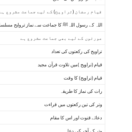
قیام رمضان (تراویح) کے لیے جماعت مشروع ہے
اللہ کے رسول اللہﷺ کا جماعت سے نماز تروایح مسلسل
عورتوں کے لیے بھی جماعت مشروع ہے
تراویح کی رکعتوں کی تعداد
قیام (تراویح )میں تلاوت قرآن مجید
قیام (تراویح) کا وقت
رات کی نماز کا طریقہ
وتر کی تین رکعتوں میں قراءت
دعائے قنوت اور اس کا مقام
وتر کے آخر کی دعا