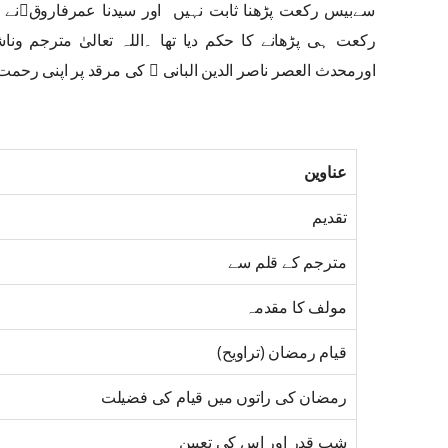
سےبیس رکعت پڑھنا ثابت نہیں اور سیدنا عمرفاروق﷜نے
رکعت ہی پڑھانے کا حکم دیا تھا ۔اللہ تعالیٰ مترجم 
اورمحدث العصر ناصر الدین البانی ﷫ کی مرقد پر اپنی رحمت
عناوین
تقدیم
مترجم کے قلم سے
مولف کا مقدمہ
قیام رمضان (تراویح)
رمضان کی راتوں میں قیام کی فضیلت
شب قدر اور اس کی تعیین