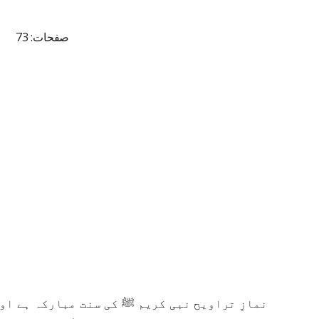
صفحات: 73
نمازِ تراویح نبی کریم ﷺ کی سنت مبارکہ ہے او