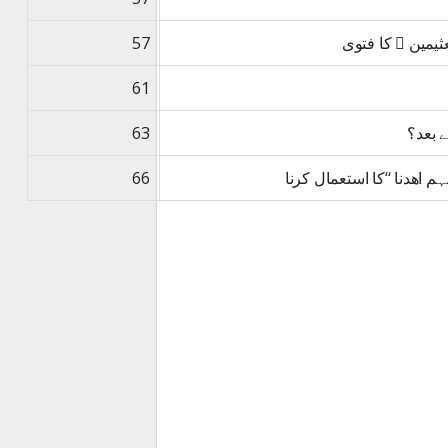
یمین ﷫ کا فتوی
57
61
 بعد؟
63
ہم اھدنا ‘‘کا استعمال کرنا
66