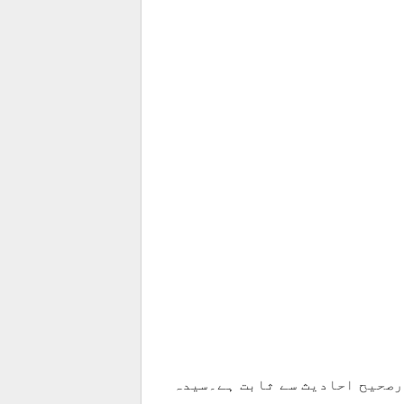
رصحیح احادیث سے ثابت ہے۔سیدہ