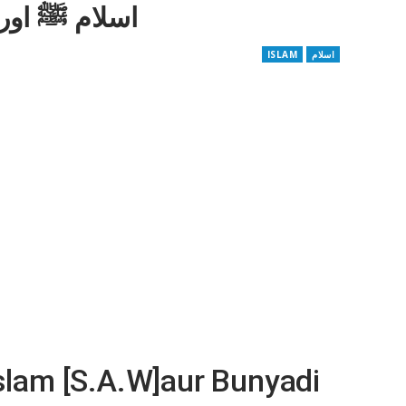
اسلام ﷺ اور 
ISLAM
اسلام
slam [S.A.W]aur Bunyadi