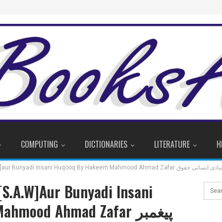
COMPUTING
DICTIONARIES
LITERATURE
H
Paighambar e Islam [S.A.W]aur Bunyadi Insani Huqooq By H
[S.A.W]aur Bunyadi Insani
mood Ahmad Zafar پیغمبر