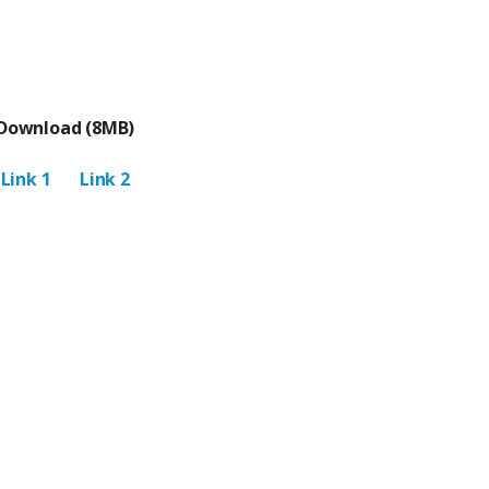
Download (8MB)
Link 1
Link 2