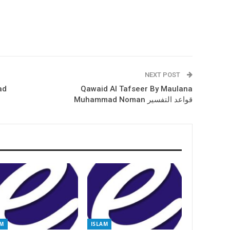
NEXT POST
ad
Qawaid Al Tafseer By Maulana
Muhammad Noman قواعد التفسیر
AM
ISLAM