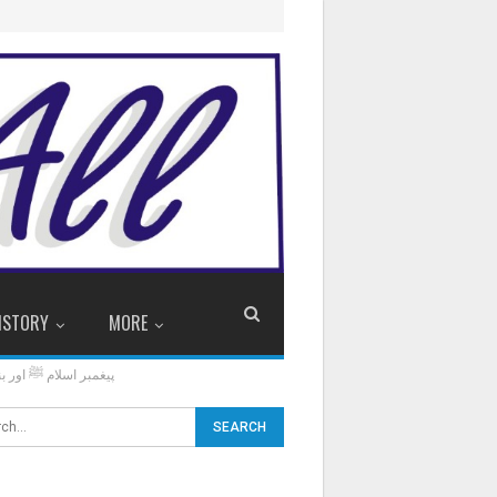
ISTORY
MORE
akeem Mahmood Ahmad Zafar پیغمبر اسلام ﷺ اور بنیادی انسانی حقوق