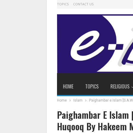
TOPICS
CONTACT US
HOME
TOPICS
RELIGIOUS
Home
Islam
Paighambar E Islam 
Huqooq By Hakeem Mah