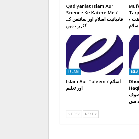
Qadiyaniat Islam Aur
Muf
Science Ke Katere Me /
Tarj
/ مفید الانام ترجمہ حقیقت
قادیانیت اسلام اور سائنس کے
اسلام
کٹہرے میں
ISLAM
ISL
Islam Aur Taleem / اسلام
Dhon
Haqiqat / 
اور تعلیم
تصوف
ے میں
PREV
NEXT