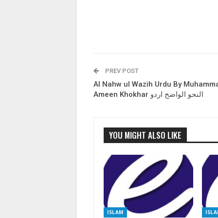
PREV POST
Al Nahw ul Wazih Urdu By Muhamm
Ameen Khokhar النحو الواضح اردو
YOU MIGHT ALSO LIKE
ISLAM
ISL