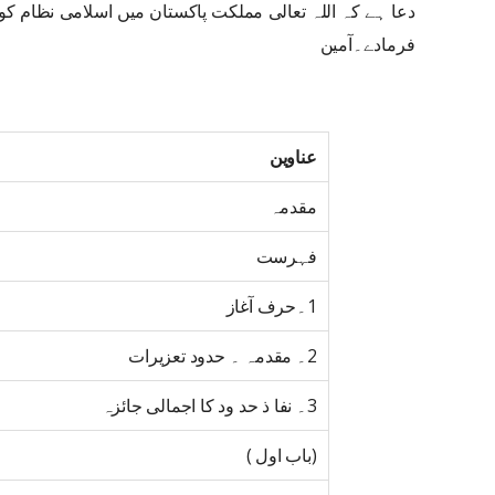
دعا ہے کہ اللہ تعالی مملکت پاکستان میں اسلامی نظام کو 
فرمادے۔آمین
عناوین
مقدمہ
فہرست
1۔حرف آغاز
2۔ مقدمہ ۔ حدود تعزیرات
3۔ نفا ذ حد ود کا اجمالی جائزہ
(باب اول )