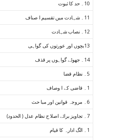
10۔ حد کا ثبوت
11۔ شہادت میں تقسیم ا صناف
12۔ نصاب شہادت
13بچوں اور عورتوں کی گواہی
14۔ جھوٹے گواہوں پر قذف
5۔ نظام قضا
1۔ قاضی کے ا وصاف
6۔ مروجہ قوانین اور مبا حث
7۔ تجاویز برائے اصلا ح نظام عدل ( الحدود)
1۔ الگ ادارہ کا قیام