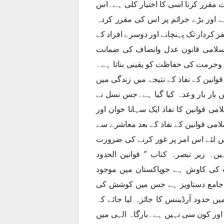
ت مقرر کرنا اسی کا اختیار کلی ہے۔اس
 ہے اور بڑے جرائم پر اس کی مقرر کردہ
کردار تک پہنچانے اور دوسرے افراد کے
اسلامی قانون عدل وانصاف کی ضمانت
 وحرمت کی حفاظت کو یقینی بناتا ہے۔
قوانین کے نفاذ کے نتیجے میں زندگی میں
ں بار بار وعدہ کیا گیا ہے۔جس نسل نے
می قوانین کا نفاذ ایک سہانا خوان اور
می قوانین کے نفاذ کے بعد معاشرے سے
 لئے اس امر پر غور کرنے کی ضرورت
ہیں۔ زیر تبصرہ کتاب ” قوانین الحدود
ب کی کاوش ہے جوپاکستان میں موجود
یک جامع دستاویز ہے جس میں کوشش کی
 حدود آرڈیننس کا جائزہ لیا جائے کہ
ور کون سی نہیں ہے۔بارگاہ الہی میں