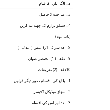
2۔ الگ ادارہ کا قیام
3۔ مبا حث لا حاصل
4۔ سیکو لرازم کے چھید بند کریں
(باب دوم)
8۔ حد سر قہ ا ٓرڈ یننس ( ابتدائیہ )
9۔ دفعہ ( 1) مختصر عنوان
10دفعہ (2) تعر یفات
1۔ با لغ کی ا قسام ، دور دیگر قوانین
2۔ مجاز میڈیکل ا ٓفیسر
3۔ حد اور اس کی اقسام