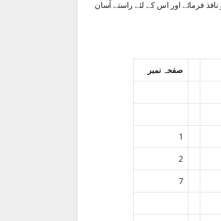
نافذ فرمائے اور اس کے لئے راستے آسان
صفحہ نمبر
1
2
7