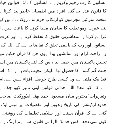
انسانوں کا رب رحیم وکریم ہے۔انسانوں کے لئے قوانین حیا
کا قانون عدل بے گناہ افراد میں اطمینان خاطر پیدا کرتا
سخت سزائیں مجرموں کو ارتکاب جرم سے روکنے ،انہیں کیفر 
لئے عبرت وموعظت کا سامان مہیا کرنے کا باعث ہیں۔
فراہم کرتا ہے،معاشرتی حقوق کا تحفظ کرتا ہے اور عزت
انسانوں اور رب کے باہمی تعلق کا تقاضا یہ ہے کہ اللہ کے 
وہ راحت،آرام اور آسائشیں پیدا ہوں جن کا قرآن حکیم می
تخلیق پاکستان میں حصہ لیا ،اس کے لئے پاکستان میں اسلا
جنت گم گشتہ کا حصول تھا۔،لیکن عجیب بات یہ ہے کہ اسلا
فیڈ بیک ملتی ہے وہ کسی طرح حوصلہ افزاء نہیں ہے۔اس
ہے کہ کیا معاذ اللہ خدائی قوانین اپنی تاثیر کھو چکے 
وتعزیرات”محترم میاں مسعود احمد بھٹہ ایڈووکیٹ صاح
حدود آرڈیننس کی تاریخ وتدوین اور تفصیلات پر مبنی ا
گئی ہے کہ قرآن ،سنت اور اسلامی تعلیمات کی روشنی میں
کون سی دفعہ کس حد تک الہامی قانون سے ہم آہنگ ہے ا