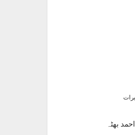
یرات
حمد بھٹہ