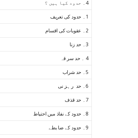
4۔ حدود کیا ہیں ؟
1۔ حدود کی تعریف
2۔ عقوبات کی اقسام
3۔ حد زنا
4 ۔ حد سر قہ
5۔ حد شراب
6۔ حد ر ہز نی
7۔ حد قذف
8۔ حدود کے نفاذ میں احتیاط
9۔ حدود کے ضا بطے