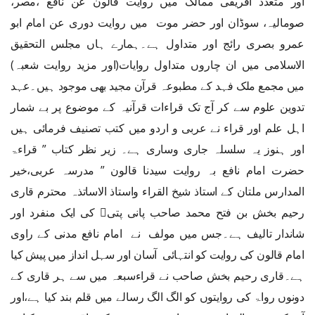
اور متعدد افریقی ممالک میں روایت قالون عن نافع ،مصر،
صومالیہ، سوڈان اور حضر موت میں روایت دوری عن امام ابو
عمرو بصری رائج اور متداول ہے۔ہمارے ہاں مجلس التحقیق
الاسلامی میں ان چاروں متداول روایات(اور مزید روایت شعبہ)
میں مجمع ملک فہد کے مطبوعہ قرآن مجید بھی موجود ہیں۔عہد
تدوین علوم سے کر آج تک قراءات قرآنیہ کے موضوع پر بے شمار
اہل علم اور قراء نے عربی و اردو میں کتب تصنیف فرمائی ہیں
اور ہنوز یہ سلسلہ جاری وساری ہے۔ زیر نظر کتاب ” قراءۃ
حضرت امام نافع بہ روایت سیدنا قالون ” مدرسہ عربی،خیر
المدارس ملتان کے استاذ شیخ القراء واستاذ الاساتذہ محترم قاری
رحیم بخش بن فتح محمد صاحب پانی پتی﷫ کی ایک منفرد اور
شاندار تالیف ہے۔جس میں مولف نے امام نافع مدنی کے راوی
امام قالون کی روایت کو انتہائی آسان اور سہل انداز میں پیش کیا
ہے۔قاری رحیم بخش صاحب نے قراءسبعہ میں سے ہر قاری کے
دونوں رواۃ کی روایتوں کو الگ الگ رسالے میں قلم بند کیا ہے،اور