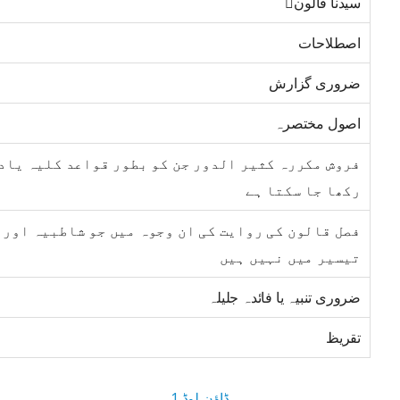
سیدنا قالون
اصطلاحات
ضروری گزارش
اصول مختصرہ
فروش مکررہ کثیر الدور جن کو بطور قواعد کلیہ یاد
رکھا جا سکتا ہے
فصل قالون کی روایت کی ان وجوہ میں جو شاطبیہ اور
تیسیر میں نہیں ہیں
ضروری تنبیہ یا فائدہ جلیلہ
تقریظ
ڈاؤن لوڈ 1