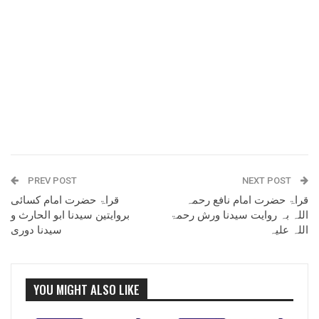
PREV POST
NEXT POST
قراۃ حضرت امام نافع رحمہ
قراۃ حضرت امام کسائی
اللہ بہ روایت سیدنا ورش رحمۃ
بروایتین سیدنا ابو الحارث و
اللہ علیہ
سیدنا دوری
YOU MIGHT ALSO LIKE