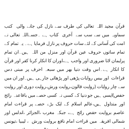
قرآن مجید اللہ تعالی کی طرف سے نازل کی جانے والی کتب
سماویہ میں سے سب سے آخری کتاب ہے ۔جسےاللہ تعالی نے
امت کی آسانی کے لئے سات حروف پر نازل فرمایا ہے۔ یہ تمام کے
تمام ساتوں حروف عین قرآن اور منزل من اللہ ہیں۔ان تمام
پرایمان لانا ضروری اور واجب ہے،اوران کا انکار کرنا کفر اور قرآن
کا انکار ہے۔اس وقت دنیا بھر میں سبعہ احرف پر مبنی دس
قراءات اور بیس روایات پڑھی اور پڑھائی جارہی ہیں۔اور ان میں
سے چار روایات (روایت قالون،روایت ورش،روایت دوری اور روایت
حفص)ایسی ہیں جو دنیا کے کسی نہ کسی حصے میں باقاعدہ رائج
اور متداول ہیں،عالم اسلام کے ایک بڑے حصے پر قراءت امام
عاصم بروایت حفص رائج ہے، جبکہ مغرب ،الجزائر ،اندلس اور
شمالی افریقہ میں قراءت امام نافع بروایت ورش ، لیبیا ،تیونس