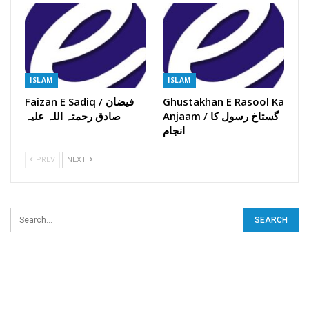
ISLAM
ISLAM
Ghustakhan E Rasool Ka
Faizan E Sadiq / فیضان
Anjaam / گستاخ رسول کا
صادق رحمتہ اللہ علیہ
انجام
PREV
NEXT