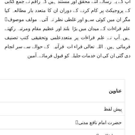
آپ کے یہ رسالے اتنے محقق اور مستند ہیں کہ راقم نے جمع کتابی
کے پروجیکٹ پر کام کرنے کے دوران ان کا متعدد بار مطالعہ کیا
مگر ان میں کوئی سہو اور غلطی نظر نہ آئی۔ مولف موصوف﷫
علم قراءات کے میدان میں بڑا بلند اور عظیم مقام ومرتبہ رکھتے
ہیں۔آپ نے علم قراءات پر متعددعلمی وتحقیقی کتب تصنیف
فرمائی ہیں۔ اللہ تعالی قراء ات قرآنیہ کے حوالے سے سر انجام
دی گئی ان کی ان خدمات جلیلہ کو قبول فرمائے۔آمین
عناوین
پیش لفظ
حضرت امام نافع مدنی