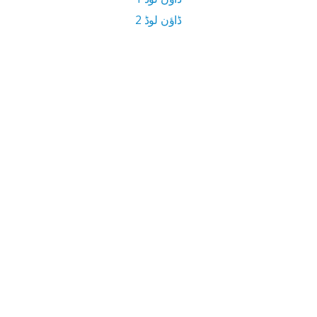
ڈاؤن لوڈ 2
2 MB ڈاؤن لوڈ سائز