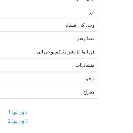
نور
وحی کی اقسام
قضا وقدر
قل انما انا بشر مثلکم یوحی الی
متشابہات
توحید
معراج
ڈاؤن لوڈ 1
ڈاؤن لوڈ 2
3 MB ڈاؤن لوڈ سائز