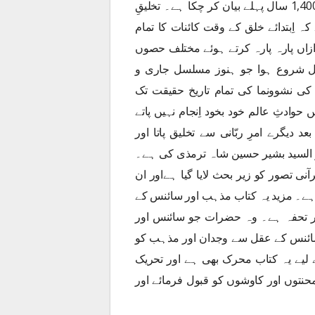
چند دہائیوں میں حاصل کی ہیں قرآنِ مجید اُنہیں آج سے 1,400 سال پہلے بیان کر چکا ہے۔ تخلیقِ
ہ اِبتدائے خلق کے وقت کائنات کا تمام
 ازاں پارہ پارہ کرتے ہوئے مختلف حصوں
عمل شروع ہوا جو ہنوز مسلسل جاری و
ی نشوونما کی تمام تاریخ حقیقت تک
دثِ عالم خود بخود اِنجام نہیں پاتے
 دیگرے امرِ ربّانی سے تخلیق پاتا اور
یجر السید بشیر حسین شاہ ترمذی کی ہے۔
ی تصور کو زیر بحث لایا گیا ہےاور ان
 ہے۔ مزید یہ کتاب مذہب اور سائنس کے
در تحفہ ہے۔ وہ حضرات جو سائنس اور
ائنس کے عقل سے وجدان اور مذہب کو
یے یہ کتاب محرک بھی ہے اور تحریک
حنتوں اور کاوشوں کو قبول فرمائے اور