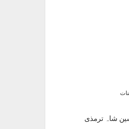
نات
ین شاہ ترمذی