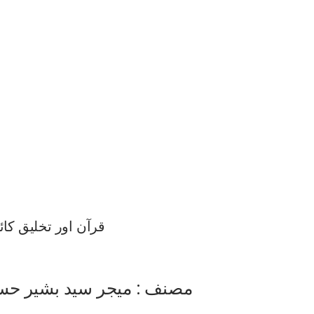
قرآن اور تخلیق کائ
مصنف : میجر سید بشیر حس