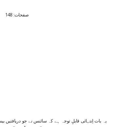
صفحات: 148
یہ بات اِنتہائی قابلِ توجہ ہے کہ سائنس نے جو دریافتیں