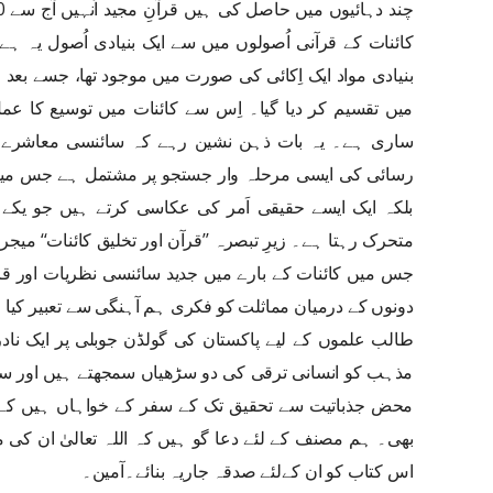
کائنات کے قرآنی اُصولوں میں سے ایک بنیادی اُصول یہ ہے ک
بنیادی مواد ایک اِکائی کی صورت میں موجود تھا، جسے بعد
میں تقسیم کر دیا گیا۔ اِس سے کائنات میں توسیع کا 
ساری ہے۔ یہ بات ذہن نشین رہے کہ سائنسی معاشرے ک
رسائی کی ایسی مرحلہ وار جستجو پر مشتمل ہے جس میں حوا
بلکہ ایک ایسے حقیقی اَمر کی عکاسی کرتے ہیں جو یکے بعد
متحرک رہتا ہے۔ زیرِ تبصرہ ’’قرآن اور تخلیق کائنات‘‘ م
جس میں کائنات کے بارے میں جدید سائنسی نظریات اور قرآن
دونوں کے درمیان مماثلت کو فکری ہم آہنگی سے تعبیر کیا
طالب علموں کے لیے پاکستان کی گولڈن جوبلی پر ایک نا
مذہب کو انسانی ترقی کی دو سڑھیاں سمجھتے ہیں اور س
محض جذباتیت سے تحقیق تک کے سفر کے خواہاں ہیں کے ل
بھی۔ ہم مصنف کے لئے دعا گو ہیں کہ اللہ تعالیٰ ان کی م
اس کتاب کو ان کےلئے صدقہ جاریہ بنائے۔آمین۔