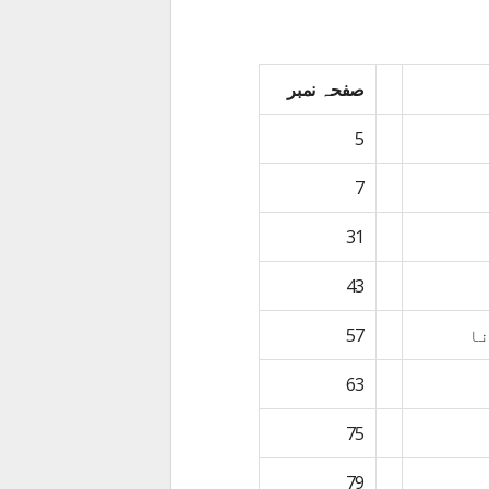
صفحہ نمبر
5
7
31
43
نا
57
63
75
79