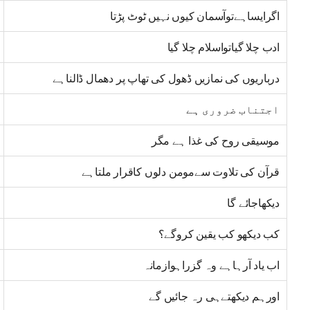
اگرایساہےتوآسمان کیوں نہیں ٹوٹ پڑتا
ادب چلا گیاتواسلام چلا گیا
درباریوں کی نمازیں ڈھول کی تھاپ پر دھمال ڈالناہے
اجتناب ضروری ہے
موسیقی روح کی غذا ہے مگر
قرآن کی تلاوت سےمومن دلوں کاقرار ملتاہے
دیکھاجائے گا
کب دیکھو کب یقین کروگے؟
اب یاد آرہاہے وہ گزراہوازمانہ
اورہم دیکھتےہی رہ جائیں گے