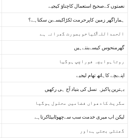
نعمتوں کےصحیح استعمال کاچناؤ کیجیے
ہماراگھر زمین کاپرحرمت ٹکڑاکیسےبن سکتاہے؟
الحمداللہ!کیاخوبصورت گھرانہ ہے
گھرمنحوس کیسےبنتےہیں
روتاہوابچہ فوراچپ ہوگیا
اپنےبچے کاہاتھ تھام لیجیے
بہترین پاکیزہ نسل کی بنیاد آج ہی رکھیں
سگریٹ کادھواں فضامیں محلول ہوگیا
لیکن اب میری خدمت سب سےچھوٹابیٹاکرتاہے
گھنٹی بجتی ہےاور