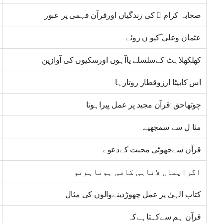
صحابہ کرام ﷢ کی زندگیاں اورقرآن فہمی پر عبور
عثمان وعلی ؓکیو ں روئے
کھلکھلاہٹ کےسلسلے یاآہوں اورسکیوں کی آوازین
اس کابیٹا ارزوقطار روتارہا
چوتھاحق :قرآن مجید پر عمل پیراہونا
مثا ل سے سمجھیے
قرآن سےجھوٹی محبت کےدعوے
اگرایمان لاناہی کافی ہوتاہوتو
کتاب الہیٰ پر عمل چھوڑدینےوالوں کی مثال
قرآن ہم سےکہتاہےکہ