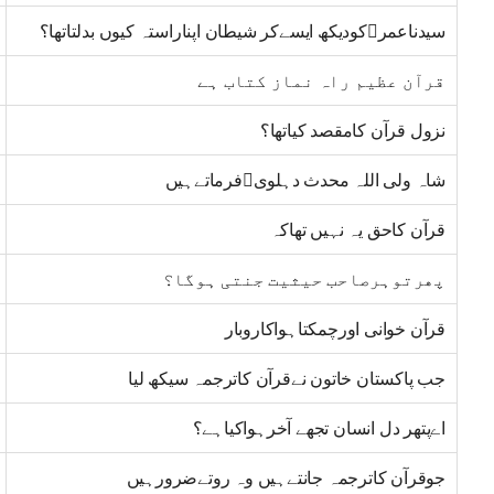
سیدناعمر﷜کودیکھ ایسےکر شیطان اپناراستہ کیوں بدلتاتھا؟
قرآن عظیم راہ نماز کتاب ہے
نزول قرآن کامقصد کیاتھا؟
شاہ ولی اللہ محدث دہلوی﷫فرماتےہیں
قرآن کاحق یہ نہیں تھاکہ
پھرتوہرصاحب حیثیت جنتی ہوگا؟
قرآن خوانی اورچمکتاہواکاروبار
جب پاکستان خاتون نےقرآن کاترجمہ سیکھ لیا
اےپتھر دل انسان تجھے آخرہواکیاہے؟
جوقرآن کاترجمہ جانتےہیں وہ روتےضرورہیں