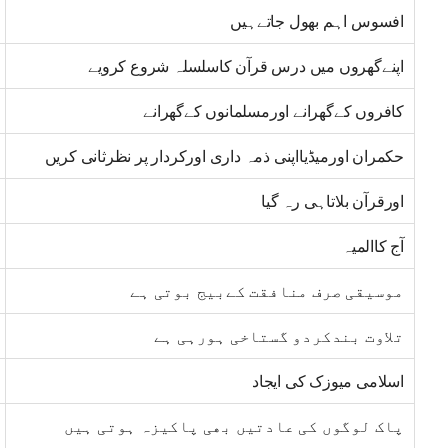
افسوس اہم بھول جاتےہیں
اپنےگھروں میں درس قرآن کاسلسلہ شروع کرویے
کافروں کےگھرانے اورمسلمانوں کےگھرانے
حکمران اورمیڈیااپنی ذمہ داری اورکردار پر نظرثانی کریں
اورقرآن بلاتاہی رہ گیا
آج کاالمیہ
موسیقی صرف منافقت کےبیج بوتی ہے
تلاوت بندکردو گستاخی ہورہی ہے
اسلامی میوزک کی ایجاد
پاک لوگوں کی عادتیں بھی پاکیزہ ہوتی ہیں