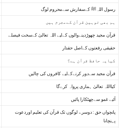
رسول اللہﷺ کےسفارش سےمحروم لوگ
ہم بھی توہین قرآن کےمجرم ہیں
قرآن مجید چھوڑدینےوالوں کےلیے اللہ تعالیٰ کےسخت فیصلے
حقیقی رفعتوں کےاصل حقدار
کیایہ حافظ قرآن ہے؟
قرآن مجید سےدور کرنےکےلیے کافروں کی چالیں
کیااللہ تعالیٰ ہماری پرواہ کرےگا
آئیے غمو سےچھٹکارا پائیں
پانچواں حق : دوسرے لوگوں تک قرآن کی تعلیم اوردعوت
پہنچانا