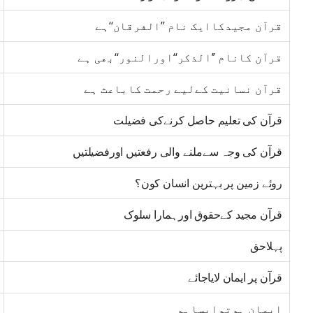
قرآن مجیدکاایک نام ’’الفرقان‘‘ہے
قرآن کانام ’’الذکر‘‘اورالنور‘‘بھی ہے
قرآن نسانیت کےلیے رحمت کاباعث ہے
قرآن کی تعلیم حاصل کرنےکی فضیلت
قرآن کی وجہ سےملنے والی رفعتیں اورفضیلتیں
روئے زمین پر بہترین انسان کون؟
قرآن مجید کےحقوق اورہمارا سلوک
پہلاحق
قرآن پر ایمان لایاجائے
ایمان ہوتوایساہو