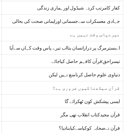
کفار کامرتب کردہ شیڈول اورہماری زندگی
جہادی معسکرات سےجسمانی اورایمانی صحت کی بحالی
میرےپاس وقت نہیں ہے
اےبسترمرگ پر درازانسان بتااب تیرے پاس وقت کہاں سےآیا
تیسراحق:قرآن کافہم حاصل کیاجائے
دنیاوی علوم حاصل کرنامنع نہیں لیکن
قرآن سیکھناکیوں ضروری ہے؟
ایسی پیشکش کون ٹھکرائے گا
قرآن مجیدکتاب انقلاب تھی مگر
قرآن نےصحابہ کوکیاسےکیابنادیا؟