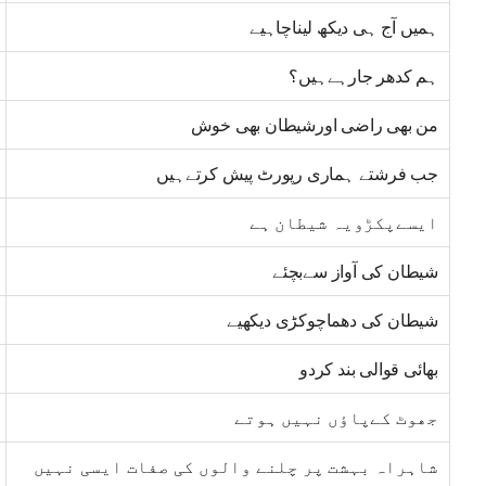
ہمیں آج ہی دیکھ لیناچاہیے
ہم کدھر جارہےہیں؟
من بھی راضی اورشیطان بھی خوش
جب فرشتے ہماری رپورٹ پیش کرتےہیں
ایسےپکڑویہ شیطان ہے
شیطان کی آواز سےبچئے
شیطان کی دھماچوکڑی دیکھیے
بھائی قوالی بند کردو
جھوٹ کےپاؤں نہیں ہوتے
شاہراہ بہشت پر چلنے والوں کی صفات ایسی نہیں