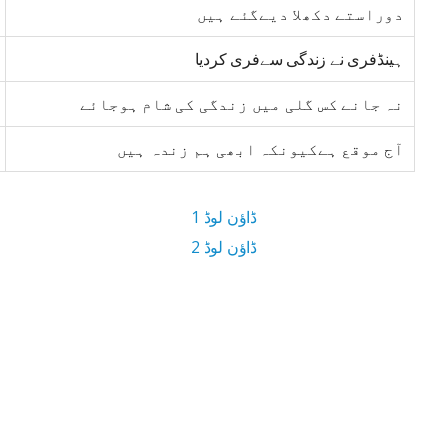
دوراستے دکھلا دیےگئے ہیں
ہینڈفری نے زندگی سےفری کردیا
نہ جانے کس گلی میں زندگی کی شام ہوجائے
آج موقع ہےکیونکہ ابھی ہم زندہ ہیں
ڈاؤن لوڈ 1
ڈاؤن لوڈ 2
3.4 MB ڈاؤن لوڈ سائز