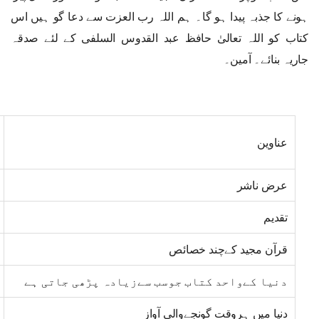
ہونے کا جذبہ پیدا ہو گا۔ ہم اللہ رب العزت سے دعا گو ہیں اس
کتاب کو اللہ تعالیٰ حافظ عبد القدوس السلفی کے لئے صدقہ
جاریہ بنائے۔ آمین۔
عناوین
عرض ناشر
تقدیم
قرآن مجید کےچند خصائص
دنیا کےواحد کتاب جوسب سےزیادہ پڑھی جاتی ہے
دنیا میں ہروقت گونجےوالی آواز