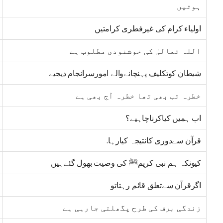
ہوتیں
اولیاء کرام کی غیرفطری کرامتیں
اللہ تعالیٰ کی خوشنودی مطلوب ہے
شیطان کوتکلیف پہنچانےوالے امورسرانجام دیجیے
خطرہ تب بھی تھا خطرہ آج بھی ہے
اب ہمیں کیاکرناچاہیے؟
قرآن سےدوری کانتیجہ کیارہا.
کیونکہ ہم نبی کریمﷺ کی وصیت بھول گئےہیں
اگرقرآن سےتعلق قائم رہتاتو
زندگی برف کی طرح پگھلتی جارہی ہے