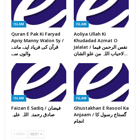
ISLAM
ISLAM
Quran E Pak Ki Faryad
Aoliya Ullah Ki
Apny Manny Walon Sy /
Khudadad Azmat O
Jalalat / نفس الرحمن فیما
قرآن کی فریاد اپنے ماننے
لاحباب اللہ من علو الشان…
والوں سے
ISLAM
ISLAM
Ghustakhan E Rasool Ka
Faizan E Sadiq / فیضان
Anjaam / گستاخ رسول کا
صادق رحمتہ اللہ علیہ
انجام
PREV
NEXT