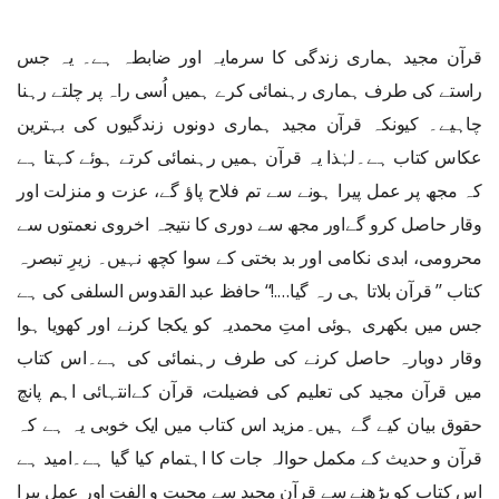
قرآن مجید ہماری زندگی کا سرمایہ اور ضابطہ ہے۔ یہ جس
راستے کی طرف ہماری رہنمائی کرے ہمیں اُسی راہ پر چلتے رہنا
چاہیے۔ کیونکہ قرآن مجید ہماری دونوں زندگیوں کی بہترین
عکاس کتاب ہے۔لہٰذا یہ قرآن ہمیں رہنمائی کرتے ہوئے کہتا ہے
کہ مجھ پر عمل پیرا ہونے سے تم فلاح پاؤ گے، عزت و منزلت اور
وقار حاصل کرو گےاور مجھ سے دوری کا نتیجہ اخروی نعمتوں سے
محرومی، ابدی نکامی اور بد بختی کے سوا کچھ نہیں۔ زیرِ تبصرہ
کتاب ’’ قرآن بلاتا ہی رہ گیا….!‘‘ حافظ عبد القدوس السلفی کی ہے
جس میں بکھری ہوئی امتِ محمدیہ کو یکجا کرنے اور کھویا ہوا
وقار دوبارہ حاصل کرنے کی طرف رہنمائی کی ہے۔اس کتاب
میں قرآن مجید کی تعلیم کی فضیلت، قرآن کےانتہائی اہم پانچ
حقوق بیان کیے گے ہیں۔مزید اس کتاب میں ایک خوبی یہ ہے کہ
قرآن و حدیث کے مکمل حوالہ جات کا اہتمام کیا گیا ہے۔امید ہے
اس کتاب کو پڑھنے سے قرآن مجید سے محبت و الفت اور عمل پیرا