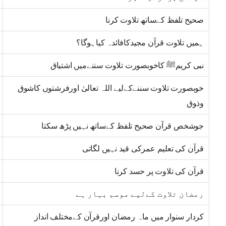
صحیح تلفظ کےساتھ تلاوت کرنا
ہمیں تلاوت قرآن مجیدکافائدہ کیاہوگا؟
نبی کریمﷺ کاخوبصورت تلاوت سننےمیں اشتیاق
خوبصورت تلاوت سننےکےلیے اللہ تعالیٰ اورفرشتوں کاشوق
وذوق
جوشخص قرآن صحیح تلفظ کےساتھ نہیں پڑھ سکتا
قرآن کی تعلیم عمرکی قید نہیں لگاتی
قرآن کی تلاوت پر حسد کرنا
رمضان تلاوت کےلیے موسم بہار ہے
کردار سنوار میں ماہ رمضان اورقرآن کےمختلف انداز