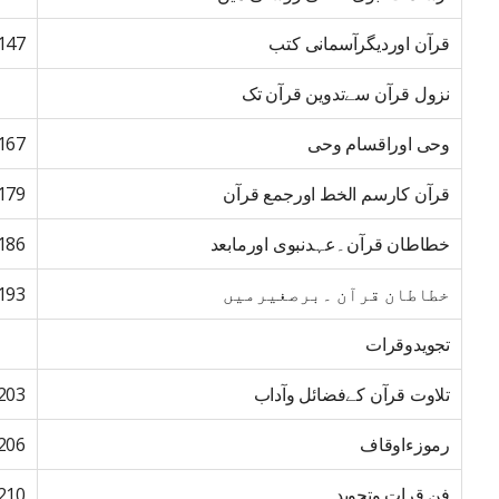
قرآن اوردیگرآسمانی کتب
147
نزول قرآن سےتدوین قرآن تک
وحی اوراقسام وحی
167
قرآن کارسم الخط اورجمع قرآن
179
خطاطان قرآن۔عہدنبوی اورمابعد
186
خطاطان قرآن ۔برصغیرمیں
193
تجویدوقرات
تلاوت قرآن کےفضائل وآداب
203
رموزءاوقاف
206
فن قرات وتجوید
210