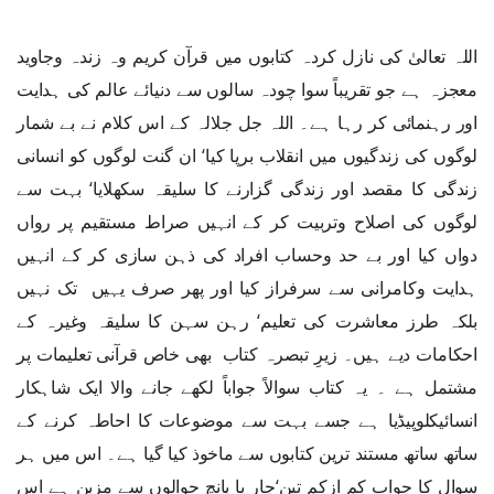
اللہ تعالیٰ کی نازل کردہ کتابوں میں قرآن کریم وہ زندہ وجاوید
معجزہ ہے جو تقریباً سوا چودہ سالوں سے دنیائے عالم کی ہدایت
اور رہنمائی کر رہا ہے۔ اللہ جل جلالہ کے اس کلام نے بے شمار
لوگوں کی زندگیوں میں انقلاب برپا کیا‘ ان گنت لوگوں کو انسانی
زندگی کا مقصد اور زندگی گزارنے کا سلیقہ سکھلایا‘ بہت سے
لوگوں کی اصلاح وتربیت کر کے انہیں صراط مستقیم پر رواں
دواں کیا اور بے حد وحساب افراد کی ذہن سازی کر کے انہیں
ہدایت وکامرانی سے سرفراز کیا اور پھر صرف یہیں تک نہیں
بلکہ طرز معاشرت کی تعلیم‘ رہن سہن کا سلیقہ وغیرہ کے
احکامات دیے ہیں۔ زیرِ تبصرہ کتاب بھی خاص قرآنی تعلیمات پر
مشتمل ہے ۔ یہ کتاب سوالاً جواباً لکھے جانے والا ایک شاہکار
انسائیکلوپیڈیا ہے جسے بہت سے موضوعات کا احاطہ کرنے کے
ساتھ ساتھ مستند ترین کتابوں سے ماخوذ کیا گیا ہے۔ اس میں ہر
سوال کا جواب کم ازکم تین‘چار یا پانچ حوالوں سے مزین ہے اس