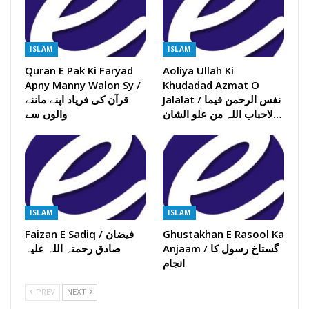
ISLAM
ISLAM
Quran E Pak Ki Faryad
Aoliya Ullah Ki
Apny Manny Walon Sy /
Khudadad Azmat O
Jalalat / نفس الرحمن فیما
قرآن کی فریاد اپنے ماننے
لاحباب اللہ من علو الشان…
والوں سے
ISLAM
ISLAM
Ghustakhan E Rasool Ka
Faizan E Sadiq / فیضان
Anjaam / گستاخ رسول کا
صادق رحمتہ اللہ علیہ
انجام
PREV
NEXT