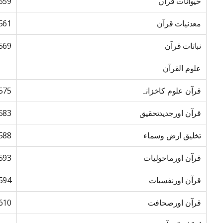
حیوانات قرآں
559
معدنیات قرآن
561
نباتات قرآن
569
علوم القرآن
قرآن علوم کاخزانہ
575
قرآن اورجدیدتحقیق
583
تخلیق ارض وسماء
588
قرآن اورماحولیات
593
قرآن اورنفسیات
594
قرآن اورصحافت
610