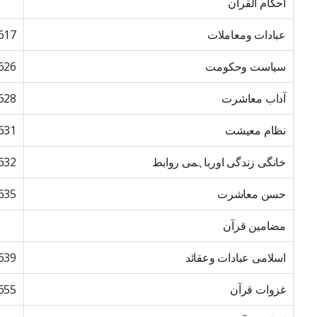
احکام القرآن
عبادات ومعاملات
617
سیاست وحکومت
626
آداب معاشرت
628
نظام معیشت
631
خانگی زندگی اورباہمی روابط
632
حسن معاشرت
635
مضامین قرآن
اسلامی عبادات وعقائد
639
غزوات قرآن
655