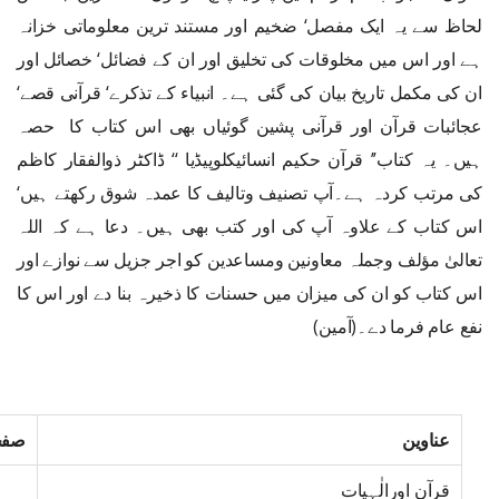
لحاظ سے یہ ایک مفصل‘ ضخیم اور مستند ترین معلوماتی خزانہ
ہے اور اس میں مخلوقات کی تخلیق اور ان کے فضائل‘ خصائل اور
ان کی مکمل تاریخ بیان کی گئی ہے۔ انبیاء کے تذکرے‘ قرآنی قصے‘
عجائبات قرآن اور قرآنی پشین گوئیاں بھی اس کتاب کا حصہ
ہیں۔ یہ کتاب’’ قرآن حکیم انسائیکلوپیڈیا ‘‘ ڈاکٹر ذوالفقار کاظم
کی مرتب کردہ ہے۔آپ تصنیف وتالیف کا عمدہ شوق رکھتے ہیں‘
اس کتاب کے علاوہ آپ کی اور کتب بھی ہیں۔ دعا ہے کہ اللہ
تعالیٰ مؤلف وجملہ معاونین ومساعدین کو اجر جزیل سے نوازے اور
اس کتاب کو ان کی میزان میں حسنات کا ذخیرہ بنا دے اور اس کا
نفع عام فرما دے۔(آمین)
عناوین
صفح
قرآن اورالٰہیات