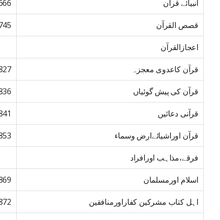
انبیائے قرآن
666
قصص القرآن
745
اعجازالقرآن
قرآن کاعدوی معجزہ
827
قرآن کی پیش گوئیاں
836
قرآنی دعائیں
841
قرآن اوراشیائےارض وسماء
853
فرقے،مذاہب اورافراد
اسلام اورمسلمان
869
اہل کتاب مشرکین کفاراورمنافقین
872