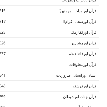
قرآن ۔تاثرات ونظریات
قرآن اورامہات المومنین ؓ
515
قرآن اورصحابہ کرام﷢
517
قرآن اورکفارمکہ
525
قرآن اورمشاہیر
526
قرآن اورقائداعظم
537
قرآن اورمخلوقات
انسان اورانسانی ضروریات
541
قرآن اورفرشتے
543
قرآن جنات اورشیطان
559