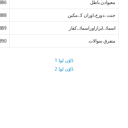
معبوادن باطل
886
جنت ،دوزخ،اوران کےمکین
888
اسمائےابراراوراسمائےکفار
889
متفرق سوالات
890
ڈاؤن لوڈ 1
ڈاؤن لوڈ 2
14.2 MB ڈاؤن لوڈ سائز