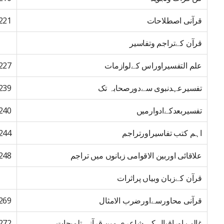
قرآنی اصطلاحات
221
قرآن کےتراجم وتفاسیر
علم التفسیراوراس کےلوازمات
227
تفسیرعہدنبوی سےدورصحابہ تک
239
تفسیربعدکےادوارمیں
240
اہم کتب تفاسیراورتراجم
244
علاقائی اوربین الاقوامی زبانوں میں تراجم
248
قرآن کےزبان وبیاں پراثرات
قرآنی محاورسےاورضرب الامثال
269
غالب اوراقبال کی شاعری مین قرآنی تلمیحات
272