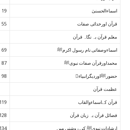
اسماءالحسنیٰ
19
قرآن اورخدائی صفات
55
معلم قرآن بہ نگاہ قرآن
اسماءوصفاتی نام رسول اکرمﷺ
69
محمداورقرآن صفات نبویﷺ
87
حضورﷺاوردیگرانبیاء﷩
98
عظمت قرآن
قرآن کےاسماءوالقاب
119
فضائل قرآن بہ زبان قرآن
128
ارشادات نبویﷺ کی روشنی میں
134