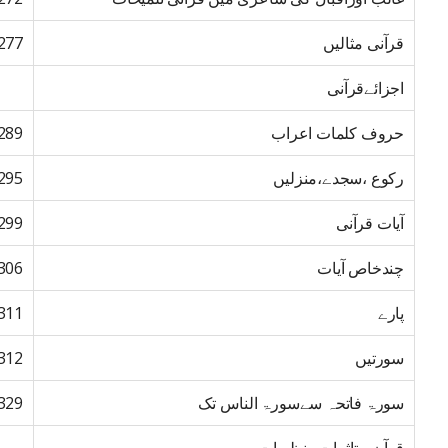
قرآنی مثالیں
277
اجزائےقرآنی
حروف کلمات اعراب
289
رکوع ،سجدے،منزلیں
295
آیات قرآنی
299
چندخاص آیات
306
پارے
311
سورتیں
312
سورۃ فاتحہ سےسورۃ الناس تک
329