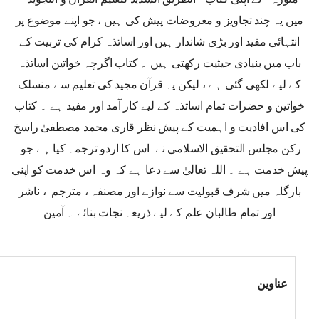
میں یہ چند تجاویز و معروضات پیش کی ہیں ، جو اپنے موضوع پر
انتہائی مفید اور بڑی شاندار ہیں اور اساتذہ کرام کی تربیت کے
باب میں بنیادی حیثیت رکھتی ہیں ۔ کتاب اگرچہ خواتین اساتذہ
کے لیے لکھی گئی ہے ، لیکن یہ قرآن مجید کی تعلیم سے منسلک
خواتین و حضرات تمام اساتذہ کے لیے کار آمد اور مفید ہے ۔ کتاب
کی اس افادیت و اہمیت کے پیش نظر قاری محمد مصطفیٰ راسخ
رکن مجلس التحقیق الاسلامی نے اس کا اردو ترجمہ کیا ہے جو
پیش خدمت ہے ۔ اللہ تعالیٰ سے دعا ہے کہ وہ اس خدمت کو اپنی
بارگاہ میں شرف قبولیت سے نوازے اور مصنفہ ، مترجم ، ناشر
اور تمام طالبان علم کے لیے ذریعہ نجات بنائے ۔ آمین
عناوین