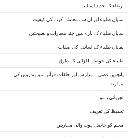
ارتقاء کے جدید اسالیب
نمایاں طلباء اور ان سے معاملہ کرنے کی کیفیت
نمایاں طلباء کے بارے میں چند معیارات و نصیحتیں
نمایاں طلباء کے اساتذہ کی صفات
طلباء کی حوصلہ افزائی کے طرق
پانچویں فصل ۔ مدارس اور حلقات قرآنیہ میں تدریس کی
مہارت
تجربانی پہلو
تحفیظ کی تعریف
معلم کو حاصل ہونے والی مہارتیں