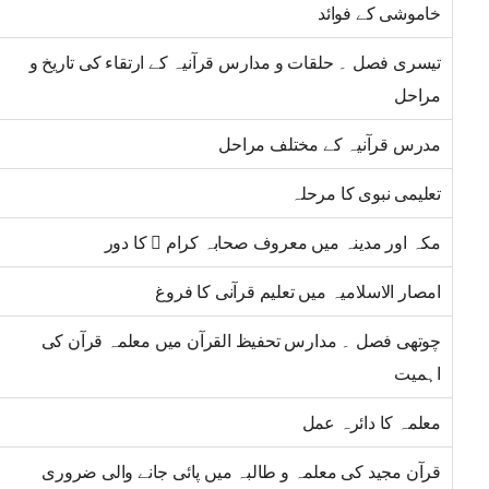
خاموشی کے فوائد
تیسری فصل ۔ حلقات و مدارس قرآنیہ کے ارتقاء کی تاریخ و
مراحل
مدرس قرآنیہ کے مختلف مراحل
تعلیمی نبوی کا مرحلہ
مکہ اور مدینہ میں معروف صحابہ کرام ﷢ کا دور
امصار الاسلامیہ میں تعلیم قرآنی کا فروغ
چوتھی فصل ۔ مدارس تحفیظ القرآن میں معلمہ قرآن کی
اہمیت
معلمہ کا دائرہ عمل
قرآن مجید کی معلمہ و طالبہ میں پائی جانے والی ضروری