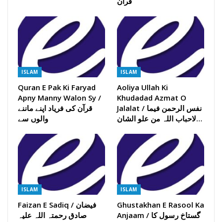
قرآن
ISLAM
ISLAM
Quran E Pak Ki Faryad
Aoliya Ullah Ki
Apny Manny Walon Sy /
Khudadad Azmat O
Jalalat / نفس الرحمن فیما
قرآن کی فریاد اپنے ماننے
لاحباب اللہ من علو الشان…
والوں سے
ISLAM
ISLAM
Ghustakhan E Rasool Ka
Faizan E Sadiq / فیضان
Anjaam / گستاخ رسول کا
صادق رحمتہ اللہ علیہ