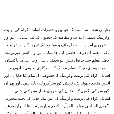
تعلیمی شعبہ سے منسلک خواتین و حضرات اساتذہ کرام کی تربیت
و ٹریننگ تعلیمی اہداف و مقاصد کے حصول کے لیے انتہائی اہم اور
ضروری امر ہے ۔ جو اہداف و مقاصد ایک تجربہ کار اور تربیت
یافتہ معلم کے ذریعے حاصل کیے جا سکتے ہیں وہ کسی غیر تربیت
یافتہ معلم سے حاصل نہیں ہو سکتے ۔ یہی وجہ ہے کہ پاکستان
سمیت پور ی دنیا کے تمام ممالک کے سرکاری تعلیمی اداروں میں
اساتذہ کرام کی تربیت و ٹریننگ کا خصوصی اہتمام کیا جاتا ہے اور
انہیں متعدد چھوٹے بڑے تربیتی کورسز کروائے جاتے ہیں ، اور پھر ان
کورسز کی تکمیل کے بعد ان کی تقرری عمل میں لائی جاتی ہے ۔
اساتذہ کرام کی تربیت و ٹریننگ کے اس نیک جذبہ کے تحت محترمہ
’’ ھدی الشاذلی معلمہ القرآن الکریم مدارس تحفیظ القرآن مدینہ
منورہ ‘‘ نے اپنی کتاب ’’ الطریق السدید لتعلیم القرآن و التجوید ‘‘