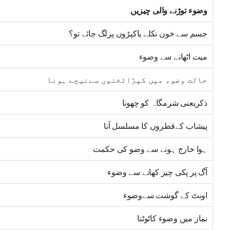
وضوء توڑنے والی چیزیں
جسم سے خون نکلے یاکپڑوں پرلگ جائے تو؟
میت اٹھانے سے وضوء
حالت وضوء میں کپڑاٹخنوں سےنیچے ہونا
ذکریعنی شرمگاہ کو چھونا
پیشاب کےقطروں کا مسلسل آنا
ہوا خارج ہونے سے وضو کی حکمت
آگ پر پکی چیز کھانے سے وضوء
اونٹ کے گوشت سےوضوء
نماز میں وضوء کاٹوٹنا