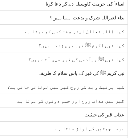
انبیاء ؑ کی حرمت کاوسیلہ دے کر دعا کرنا
نداء لغیراللہ شرک و بدعت ہےیا نہیں؟
کیا اللہ تعالیٰ اپنی صفت کسی کو دیتا ہے
کیا نبی اکرم ﷺ قبر میں زندہ ہیں؟
کیا نبی ﷺ ہرآدمی کی قبر میں آتے ہیں؟
نبی کریم ﷺ کی قبر کے پاس سلام کا طریقہ
کیا ہرنیک و بد کی روح قبر میں لوٹائی جاتی ہے؟
قبر میں عذاب روح اور جسم دونوں کو ہوتا ہے
عذاب قبر کی حیثیت
مردہ جوتوں کی آواز سنتا ہے