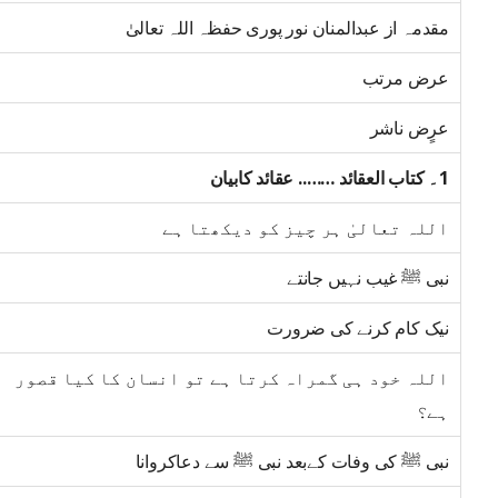
مقدمہ از عبدالمنان نور پوری حفظہ اللہ تعالیٰ
عرض مرتب
عرٍض ناشر
1۔ کتاب العقائد …….. عقائد کابیان
اللہ تعالیٰ ہر چیز کو دیکھتا ہے
نبی ﷺ غیب نہیں جانتے
نیک کام کرنے کی ضرورت
اللہ خود ہی گمراہ کرتا ہے تو انسان کا کیا قصور
ہے؟
نبی ﷺ کی وفات کےبعد نبی ﷺ سے دعاکروانا