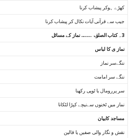
کھڑے ہوکر پیشاب کرنا
جیب سے قرآنی آیات نکال کر پیشاب کرنا
3۔ کتاب الصلوٰۃ …….. نماز کے مسائل
نماز ی کا لباس
ننگےسر نماز
ننگے سر امامت
سر پررومال یا ٹوپی رکھنا
نماز میں ٹخنوں سےنیچے کپڑا لٹکانا
مساجد کابیان
نقش و نگار والی صفیں یا قالین