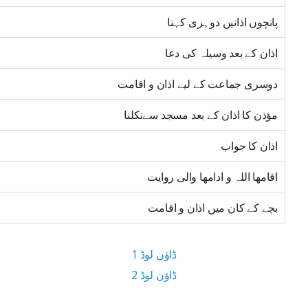
پانچوں اذانیں دوہری کہنا
اذان کے بعد وسیلہ کی دعا
دوسری جماعت کے لیے اذان و اقامت
مؤذن کا اذان کے بعد مسجد سےنکلنا
اذان کا جواب
اقامھا اللہ و ادامھا والی روایت
بچے کے کان میں اذان و اقامت
ڈاؤن لوڈ 1
ڈاؤن لوڈ 2
15 MB ڈاؤن لوڈ سائز