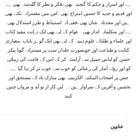
ہے اور اسرار و حکم کا گنجینہ بھی ،فکر و نظر کا گلدستہ بھی ہے
اور قدیم و جدید کا حسین امتزاج بھی۔اس میں مفسرانہ نکتے بھی
ہیں اور محدثانہ شان بھی ،فقیہانہ استنباط و طرز استدلال بھی
ہے اور متکلمانہ انداز بھی ۔عوام کے لیے بھی ایک نہایت مفید کتاب
اور علماء و طلبائے علوم دینیہ کے لیے بھی ایک گوہر نایاب ،معیاری
کتابت و طباعت اور خوبصورت جلدان سب پر مستزاد۔گویا پیکر
حسن کو لباس جمیل سے آراستہ کر کے اس کے قامت کی زیبائی
کو اور رؤئے آبدار کی رعنائی کو خوب سے خوب تر کر دیا گیا ہے ۔
جس پر اصحاب المکتبۃ الکریمیۃ بھی مبارک باد کے مستحق اور
تحسین و آفرین کے سزاوار ہیں ۔ ایں کار از تو آید و مرواں چنیں
کنند
عناوین