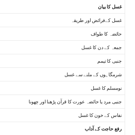
غسل کا بیان
غسل کےفرائض اور طریقہ
حائضہ کا طواف
جمعہ کے دن کا غسل
جنبی کا تیمم
شرمگاہوں کے ملنے سے غسل
نومسلم کا غسل
جنبی مرد یا حائضہ عورت کا قرآن پڑھنا اور چھونا
نفاس کے خون کا غسل
رفع حاجت کے آداب