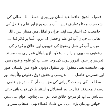
فضیلۃ الشیخ حافظ عبدالمنان نور پوری حفظہ اللہ تعالی کی
شخصیت محتاج تعارف نہیں ۔آپ زہدو ورع اور علم و فضل کی
جامعیت کے اعتبار سے اپنے اقران و اماثل میں ممتاز ہیں۔اللہ
تعالی نے جہاں آپ کو علم و فضل کے دروہ عُلیا پر فائز کیا ہے
،وہاں آپ کو عمل و تقویٰ کی خوبیوں اور اخلاق و کردار کی
رفعتوں سے بھی نوازا ہے ۔علاوہ ازیں اوائل عمر ہی سے مسند
تدریس پر جلوہ افروز ہونے کی وجہ سے آپ کو علوم و فنون میں
بھی جامعیت یعنی معقول اور منقول دونوں علوم میں یکساں عبور
اور دسترس حاصل ہے ۔تدریسی و تحقیق ذوق ،خلوص وللّٰہیت اور
مطالعہ کی وسعت گہرائی کی وجہ سے آپ کے اندر جو علمی
رسوخ ،محدثانہ فقاہت اور استدلال و استنباط کی قوت پائی جاتی
ہے ،اس نے آپ کو مرجع خلائق بنایا ہوا ہے۔چنانچہ عوام ہی نہیں
خواص بھی،ان پڑھ ہی نہیں علماء فضلاء بھی ،اصحاب منبر و