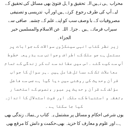
محراب ہی نہیں الہ تحقیق و اہل فتویٰ بھی مسائل کی تحقیق کے
لیے آپ کی طرف رجوع کرتےہیں اور آپ تدریسی و تصنیفی
مصروفیات کے با وصف سب کو اپنے علم کے چشمہ صافی سے
سیراب فرماتے ہیں ۔جزاہ اللہ عن الاسلام والمسلمین خیر
الجزاء۔
زیر نظر کتاب انہی سینکڑوں سوالات کے جوابات پر
مستمل ہے جو ملک کے اطراف وجوانب سے بذریعہ خطوط
آپ سے کیے گئے ۔اس میں عقائد سے لے کر زندگی کے تمام
معاملات تک کے مسائل شامل ہیں ۔ہر سوال کا جواب
قرآن وحدیث کی روشنی میں دیا گیا ہے جس سے فاضل
مؤلف کے قرآن و حدیث پر عبور ،نصوص کے استخصا ر
،تفقہ و استنباط کے ملکہ اور قوت استدلال کا اندازہ
کیا جا سکتا ہے ۔
یوں شرعی احکام و مسائل پر مشتمل یہ کتاب رہنمائے زندگی بھی
ہے اور علوم و معارف کا خزینہ بھی،حکمت و دانش کا مرقع بھی