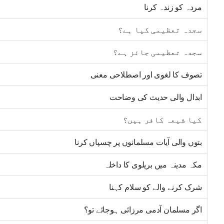
مردہ کو زندہ کرنا
سجدہ تعظیمی کیا ہے؟
سجدہ تعظیمی جائز ہے؟
تصوف کا لغوی اور اصطلاحی معنی
ابدال والی حدیث کی وضاحت
کیا شیعہ کافر ہیں؟
بتوں والی آیات مسلمانوں پر چسپاں کرنا
مکہ مدینہ میں بریلوی کا داخلہ
شرک کرنے والے کو سلام کہنا
اگر مسلمان آدمی مرزائی ہوجائے تو؟