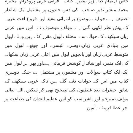
خاص اہتمام کیا۔ زیر تبصرہ کتاب ” قرآنی عربی پروگرام “محترم
محمد مبشر نذیر صاحب کی دس جلدوں پر مشتمل ایک شاندار
تصنیف ہے ،جو اپنے موضوع پر انتہائی مفید اور فروغ لغت عربیہ
کے پیش نظر لکھی گئی ہے۔مولف موصوف نے اس میں عربی
زبان سیکھنے کے حوالے سے مختلف لیول مقرر کئے ہیں ،پہلے لیول
میں بنیادی عربی زبان،دوسرے ،تیسرے اور چوتھے لیول میں
متوسط عربی زبان اور پانچویں لیول میں اعلی عربی زبان سکھانے
کی ایک منفرد اور شاندار کوشش فرمائی ہے،اور پھر ہر لیول میں
ایک ایک کتاب سوالات اور مشقوں پر مشتمل ہے جبکہ دوسری
کتاب میں اس کے جوابات دئیے گئے ہیں تاکہ عربی سیکھنے کے
شائق حضرات بعد غلطیوں کی تصحیح بھی کر سکیں۔اللہ تعالی
مولف ،مترجم اور ناشر سب کو اس عظیم الشان کی طباعت پر
اجر عطا فرمائے۔آمین