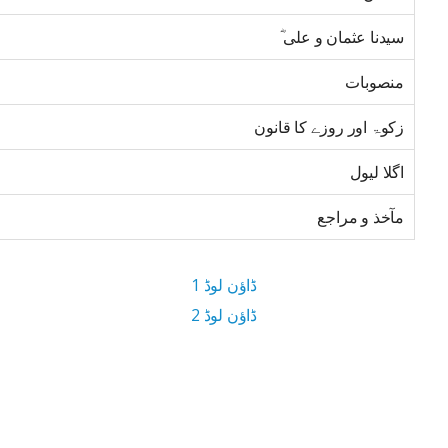
سیدنا عثمان و علی ؓ
منصوبات
زکوۃ اور روزے کا قانون
اگلا لیول
مآخذ و مراجع
ڈاؤن لوڈ 1
ڈاؤن لوڈ 2
4.7 MB ڈاؤن لوڈ سائز