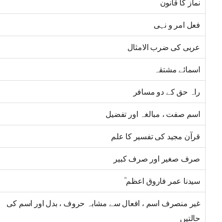
نماز کا قانون
فعل امر و نہی
عربی کی ضرب الامثال
اسمائے مشتقہ
راہ حق کے دو مسافر
اسم صفت ، مبالغہ اور تفضیل
قرآن مجید کی تفسیر کا علم
صرف صغیر اور صرف کبیر
سیدنا عمر فاروق اعظم ؓ
غیر منصرف اسم ، افعال سے مشابہ حروف ، بدل اور اسم کی
حالتیں