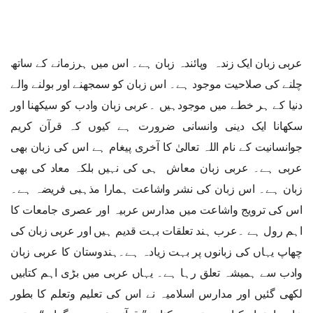
عربی زبان ایک زندہ وپائندہ زبان ہے۔ اس میں ہرزمانے کے ساتھ
چلنے کی صلاحیت موجود ہے۔ اس زبان کو سمجھنے اور بولنے والے
دنیا کے ہر خطے میں موجودہیں ۔عربی زبان وادب کو سیکھنا اور
سکھانا ایک دینی وانسانی ضرورت ہے کیوں کہ قرآن کریم
جوانسانیت کے نام اللہ تعالیٰ کا آخری پیغام ہے اس کی زبان بھی
عربی ہے۔ عربی زبان معاش ہی کی نہیں بلکہ معاد کی بھی
زبان ہے۔ اس زبان کی نشر واشاعت ہمارا مذہبی فریضہ ہے۔
اس کی ترویج واشاعت میں مدارس عربیہ اور عصری جامعات کا
اہم رول ہے ۔عرب ہند تعلقات بہت قدیم ہیں اور عربی زبان کی
چھاپ یہاں کی زبانوں پر بہت زیادہ ہے۔ہندوستان کا عربی زبان
وادب سے ہمیشہ تعلق رہا ہے۔ یہاں عربی میں بڑی اہم کتابیں
لکھی گئیں اور مدارس اسلامیہ نے اس کی تعلیم وتعلم کا بطور