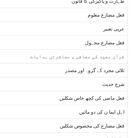
طہارت و پاکیزگی کا قانون
فعل مضارع معلوم
عربی تعبیر
فعل مضارع مجہول
قرآن مجید کی معاشی و معاشرتی ہدایات
ثلاثی مجرد کے گروہ اور مصدر
شرح حدیث
فعل ماضی کی کچھ خاص شکلیں
اہل ایما ن کی دو مائیں
فعل مضارع کی مخصوص شکلیں