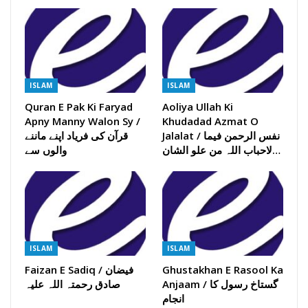
ISLAM
ISLAM
Quran E Pak Ki Faryad
Aoliya Ullah Ki
Apny Manny Walon Sy /
Khudadad Azmat O
Jalalat / نفس الرحمن فیما
قرآن کی فریاد اپنے ماننے
لاحباب اللہ من علو الشان…
والوں سے
ISLAM
ISLAM
Ghustakhan E Rasool Ka
Faizan E Sadiq / فیضان
Anjaam / گستاخ رسول کا
صادق رحمتہ اللہ علیہ
انجام