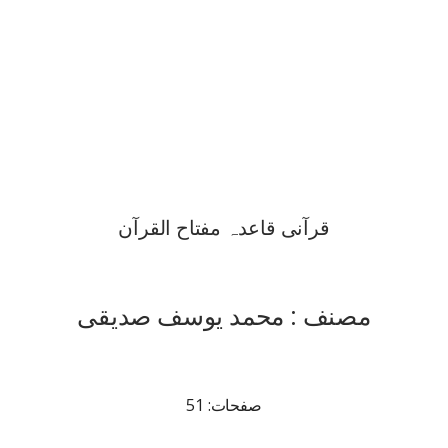
قرآنی قاعدہ مفتاح القرآن
مصنف : محمد یوسف صدیقی
صفحات: 51