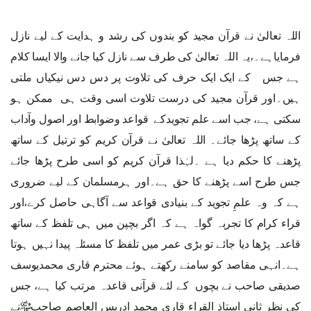
اللہ تعالیٰ نے قرآن مجید کو بندوں کی رشد و ہدایت کے لیے نازل
فرمایاہے۔،یہ اللہ تعالیٰ کی طرف سے نازل کیا جانے والا ایسا کلام
ہے جس کے ایک ایک حرف کی تلاوت پر دس دس نیکیاں ملتی
ہیں۔اور قرآن مجید کی درست تلاوت اسی وقت ہی ممکن ہو
سکتی ہے، جب اسے علم تجویدکے قواعد وضوابط اور اصول وآداب
کے ساتھ پڑھا جائے۔ اللہ تعالیٰ نے قرآن کریم کو ترتیل کے ساتھ
پڑھنے کا حکم دیا ہے ۔لہٰذا قرآن کریم کو اسی طرح پڑھا جائے
جس طرح اسے پڑھنے کا حق ہے۔اور ہرمسلمان کے لیے ضروری
ہے کہ وہ علمِ تجوید کے بنیادی قواعد سے آگاہی حاصل کرے،اور
قراء کرام کا تجربہ گواہ ہے کہ اگر بچپن میں ہی تلفظ کے ساتھ
قاعدہ پڑھا دیا جائے تو بڑی عمر میں تلفظ کا مسئلہ پیدا نہیں ہوتا
ہے۔انہی مقاصد کو سامنے رکھتے ہوئے محترم قاری محمدیوسف
صدیقی صاحب نے بچوں کے لئے قرآنی قاعدہ مرتب کیا ہے، جس
کی نظر ثانی استاذ القراء قاری محمد ادریس العاصم صاحب﷾نے