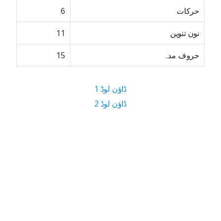
حرکات
6
نون تنوین
11
حروف مدہ
15
ڈاؤن لوڈ 1
ڈاؤن لوڈ 2
4.5 MB ڈاؤن لوڈ سائز