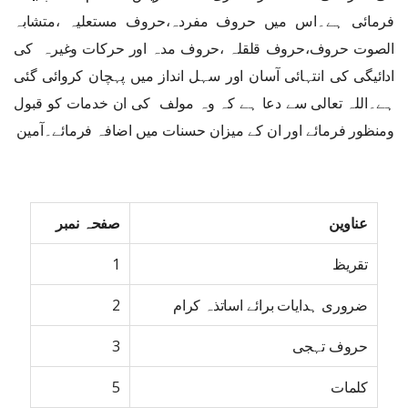
فرمائی ہے۔اس میں حروف مفردہ،حروف مستعلیہ ،متشابہ
الصوت حروف،حروف قلقلہ ،حروف مدہ اور حرکات وغیرہ کی
ادائیگی کی انتہائی آسان اور سہل انداز میں پہچان کروائی گئی
ہے۔اللہ تعالی سے دعا ہے کہ وہ مولف کی ان خدمات کو قبول
ومنظور فرمائے اور ان کے میزان حسنات میں اضافہ فرمائے۔آمین
عناوین
صفحہ نمبر
تقریظ
1
ضروری ہدایات برائے اساتذہ کرام
2
حروف تہجی
3
کلمات
5