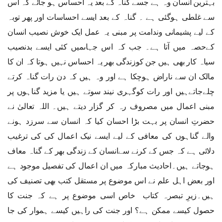
بہترین انسان وہ ہے جسے گناہ کے بعد یہ احساس ہو جائے کہ اس
سے غلطی ہوگئی ہے ۔ گناہ کے بعد ایسے احساسات اور پھر توبہ
کے لیے پشیمانی وندامت پر مبنی یہ عمل ایک خوش نصیب انسان
کےحصہ میں آتا ہے۔ جب کہ اس جہاںمیں کئی ایسے بدنصیب
سیاہ کار بھی ہیں جن کوزندگی بھر یہ احساس نہیں ہوتا کہ ان کا
مالک ان سے ناراض ہوچکا ہے اور وہ ہیں کہ دن رات گناہ کرتے
چلےجاتےہیں اور رات کوگہری نیند سوتے ہیں یا مزید گناہوں پر
مبنی اعمال میں مصروف رہ کر گزار دیتے ہیں۔ اللہ تعالیٰ نے
حضرتِ انسان پر بہت بڑا احسان کیا کہ انسان سے سرزد ہونے
والے گناہوں کی معافی کے لیے ایسے نیک اعمال کی کی ترغیب
دلائی ہے کہ جس کے کرنے سےانسان کے زندگی بھر کے گناہ معاف
ہوجاتے ہیں۔احادیث مبارکہ میں ان اعمال کی تفصیل موجود ہے
اور بعض اہل علم نے اس موضوع پر مستقل کتب بھی تصنیف کی
ہیں۔زیرِ تبصرہ کتاب خاص اسی موضوع پر ہے کہ جنت کا
حصول کیسے ممکن ہے؟ اور جنت کی راہیں کیسے ہموار کی جا