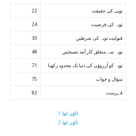
توبی کی حقیقت
22
توبہ کی فرضیت
24
قبولیت توبہ کی شرطیں
30
توبہ سے متعلق کار آمد نصیحتیں
48
توبہ کو آرزوؤں کی دنیا تک محدود رکھنا
71
سوال و جواب
75
فہرست
82
ڈاؤن لوڈ 1
ڈاؤن لوڈ 2
4.4 MB ڈاؤن لوڈ سائز