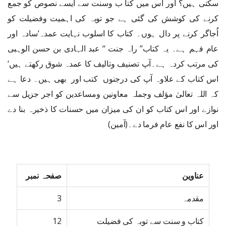
سکتی ہیں؟ اور اس میں کتا ب وسنت سے ایسے نصوص کو جمع
کرنے کی کوشش کی گئی ہے جو توبہ کی اہمیت وفضیلت کو
اُجاگر کرنے پر دال ہوں۔ کتاب کا اسلوب نہایت عمدہ‘سادہ اور
عام فہم ہے۔ یہ کتاب’’ راہ جنت ‘‘ عبد الہادی بن حسن الوہبی
کی مرتب کردہ ہے۔آپ تصنیف وتالیف کا عمدہ شوق رکھتے ہیں‘
اس کتاب کے علاوہ آپ کی درجنوں کتب اور بھی ہیں۔ دعا ہے
کہ اللہ تعالیٰ مؤلف وجملہ معاونین ومساعدین کو اجر جزیل سے
نوازے اور اس کتاب کو ان کی میزان میں حسنات کا ذخیرہ بنا دے
اور اس کا نفع عام فرما دے۔(آمین)
عناوین
صفحہ نمبر
مقدمہ
3
کتاب و سنت سے توبہ کی فضیلت
12