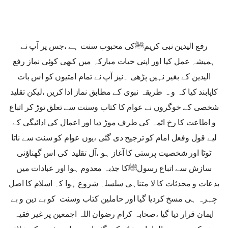
رفع الیدین نبی کریمﷺکی محبوب سنت ہے ،جس پر آپ نے
ہمیشہ عمل کیا اور اپنی حیات مبارکہ میں کبھی کوئی نماز رفع
الیدین کے بغیر نہیں پڑھی ۔نیز آپ نے تمام امتیوں کو اس بات
کاپابند کیا کہ و ہ طریقہ نبوی کے مطابق نماز ادا کریں ،لیکن تقلید
شخصی کے خوگروں نے عوام کا کتاب وسنت سے تعلق توڑ کر اتباع
و اطاعت کا رخ ائمہ کی طرف موڑ دیا اور اعمال کی ادائیگی کے
لیے قول وفعل امام کو ترجیح دی گئی ،یوں عوام کو سنت سے ناتا
ٹوٹا اور شخصیت پرستی کا آغاز ہو ،آل تقلید کی اس گھناؤنی
سازش سے اتباع رسولﷺکا جذبہ معدوم ہوا اور عبادات میں
بدعات و محدثات کا لا متناہی سلسلہ شروع ہوا کہ اسلام کا اصل
چہرہ ہی مسخ کردیا گیا اور حاملین کتاب وسنت کو بے دین و بے
ایمان قرار دیا گیا ،صحابہ کرام رضوان اللہ اجمعین پر غیر فقیہ