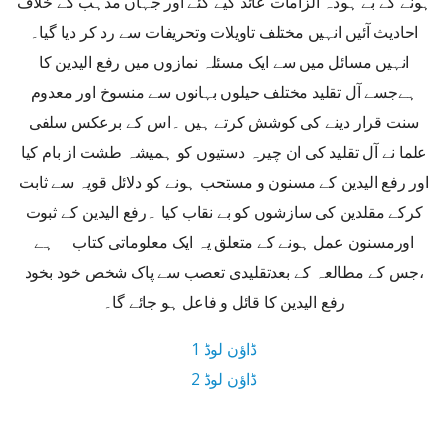
ہونے کے بے ہودہ الزامات عائد کیے گئے اور جہاں مذہب کے خلاف
احادیث آئیں انہیں مختلف تاویلات وتحریفات سے رد کر دیا گیا۔
انہیں مسائل میں سے ایک مسئلہ نمازوں میں رفع الیدین کا
ہےجسے آل تقلید مختلف حیلوں بہانوں سے منسوخ اور معدوم
سنت قرار دینے کی کوشش کرتے ہیں ۔اس کے برعکس سلفی
علما نے آل تقلید کی ان چیرہ دستیوں کو ہمیشہ طشت از بام کیا
اور رفع الیدین کے مسنون و مستحب ہونے کو دلائل قویہ سے ثابت
کرکے مقلدین کی سازشوں کو بے نقاب کیا ۔رفع الیدین کے ثبوت
اورمسنون عمل ہونے کے متعلق یہ ایک معلوماتی کتاب ہے
،جس کے مطالعہ کے بعدتقلیدی تعصب سے پاک شخص خود بخود
رفع الیدین کا قائل و فاعل ہو جائے گا۔
ڈاؤن لوڈ 1
ڈاؤن لوڈ 2
2 MB ڈاؤن لوڈ سائز