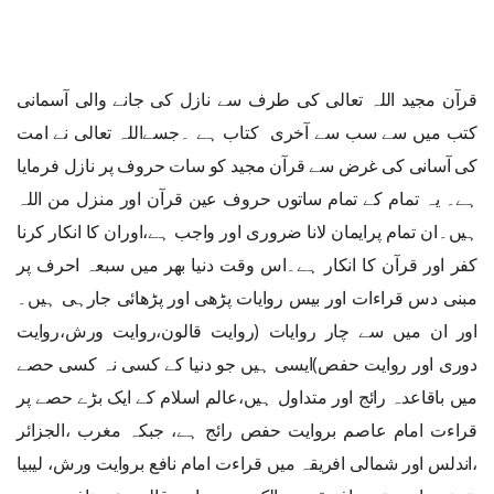
قرآن مجید اللہ تعالی کی طرف سے نازل کی جانے والی آسمانی
کتب میں سے سب سے آخری کتاب ہے ۔جسےاللہ تعالی نے امت
کی آسانی کی غرض سے قرآن مجید کو سات حروف پر نازل فرمایا
ہے۔ یہ تمام کے تمام ساتوں حروف عین قرآن اور منزل من اللہ
ہیں۔ان تمام پرایمان لانا ضروری اور واجب ہے،اوران کا انکار کرنا
کفر اور قرآن کا انکار ہے۔اس وقت دنیا بھر میں سبعہ احرف پر
مبنی دس قراءات اور بیس روایات پڑھی اور پڑھائی جارہی ہیں۔
اور ان میں سے چار روایات (روایت قالون،روایت ورش،روایت
دوری اور روایت حفص)ایسی ہیں جو دنیا کے کسی نہ کسی حصے
میں باقاعدہ رائج اور متداول ہیں،عالم اسلام کے ایک بڑے حصے پر
قراءت امام عاصم بروایت حفص رائج ہے، جبکہ مغرب ،الجزائر
،اندلس اور شمالی افریقہ میں قراءت امام نافع بروایت ورش، لیبیا