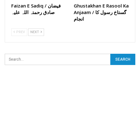
Ghustakhan E Rasool Ka
Faizan E Sadiq / فیضان
Anjaam / گستاخ رسول کا
صادق رحمتہ اللہ علیہ
انجام
PREV
NEXT