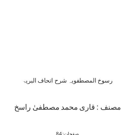
رسوخ المصطفویہ شرح اتحاف البریۃ
مصنف : قاری محمد مصطفیٰ راسخ
صفحات: 84