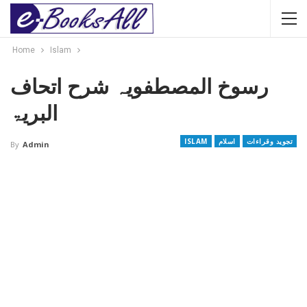
Home
Islam
رسوخ المصطفویہ شرح اتحاف
البریۃ
تجوید وقراءات
اسلام
ISLAM
By
Admin