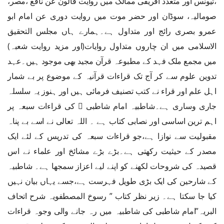
،تیونس اور متعدد افریقی ممالک میں روایت قالون عن نافع ،مصر،
صومالیہ، سوڈان اور حضر موت میں روایت دوری عن امام ابو
عمرو بصری رائج اور متداول ہے۔ہمارے ہاں مجلس التحقیق
الاسلامی میں ان چاروں متداول روایات(اور مزید روایت شعبہ)
میں مجمع ملک فہد کے مطبوعہ قرآن مجید بھی موجود ہیں۔عہد
تدوین علوم سے کر آج تک قراءات قرآنیہ کے موضوع پر بے شمار
اہل علم اور قراء نے کتب تصنیف فرمائی ہیں اور ہنوز یہ سلسلہ
جاری وساری ہے۔شاطبیہ امام شاطبی  کی قراءات سبعہ پر
اہم ترین اساسی اور نصابی کتاب ہے ۔ اللہ تعالی نے اسے بے پناہ
مقبولیت سے نوازا ہے،جو قراءات سبعہ کی تدریس کے لئے ایک
مصدر کے حیثیت رکھتی ہے۔بڑے بڑے مشائخ اور علماء نے اس
قصیدہ کی شروحات لکھنے کو اپنے لیے اعزاز سمجھا ہے۔ شاطبیہ
کے شارحین کی ایک بڑی طویل فہرست ہے،جسے یہاں بیان نہیں
کیا جا سکتا ہے۔ زیر نظر کتاب ” رسوخ المصطفویہ شرح اتحاف
البریہ”امام شاطبی کی شاطبیہ میں رہ جانے والی وجوہ قراءات