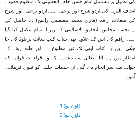
کی تکمیل پر مشتمل امام حسن خلف الحسینی کے منظوم قصیدے
اتحاف البریہ کی اردو شرح اور ترجمہ ہے۔اردو ترجمہ اور شرح
کی سعادت راقم (قاری محمد مصطفی راسخ) نے حاصل کی
ہے،جسے مجلس التحقیق الاسلامی کے زیر اہتمام مکمل کیا گیا
ہے۔ راقم کی اس کے علاوہ بھی سات کتب سائٹ پراپلوڈ کی جا
چکی ہیں۔یہ کتاب ابھی تک غیر مطبوع ہے اور طبع ہونے کے
انتظار میں ہے۔اللہ تعالی سے دعا ہے کہ وہ قراء ات قرآنیہ کے
حوالے سے سر انجام دی گئی ان خدمات جلیلہ کو قبول فرمائے۔
آمین
ڈاؤن لوڈ 1
ڈاؤن لوڈ 2
2 MB ڈاؤن لوڈ سائز