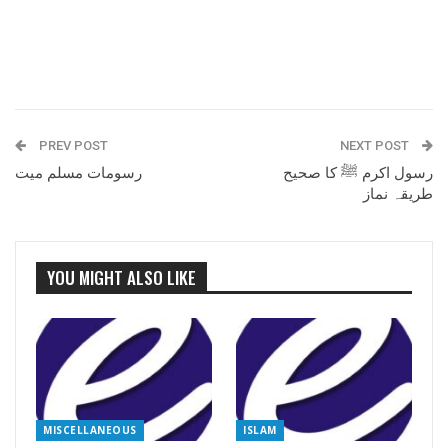
PREV POST
NEXT POST
رسول اکرم ﷺ کا صحیح
رسومات مسلم میت
طریقہ نماز
YOU MIGHT ALSO LIKE
MISCELLANEOUS
ISLAM