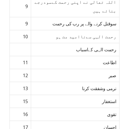
اللہ تعالی نے اپنی رحمت کےسودرجے
9
بنائے ہیں
سوقتل کرنے والے پر رب کی رحمت
9
رحمت الہی سےناامید مت ہو
10
رحمت الہی کےاسباب
اطاعت
11
صبر
12
نرمی وشفقت کرنا
13
استغفار
15
تقوی
16
احسان
17