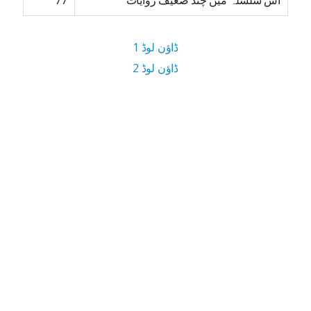
اس سلسلہ میں چند ضعیف روایات
77
ڈاؤن لوڈ 1
ڈاؤن لوڈ 2
2.7 MB ڈاؤن لوڈ سائز