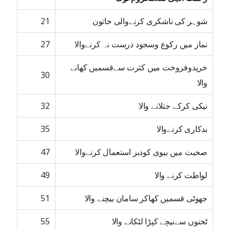
شوہر کی ناشکری کرنےوالی خاتون
21
نماز میں رکوع وسجود درست نہ کرنےوالا
27
خریدوفروخت میں کثرت سےقسمیں کھانے
30
والا
نیکی کرکے جتلانے والا
32
بدکاری کرنےوالا
35
صحبت میں بیوی کودبر استعمال کرنےوالا
47
لواطت کرنے والا
49
جھوٹی قسمیں کھاکر سامان بیچنے والا
51
ٹخنوں سےنیچے کپڑا لٹکانے والا
55