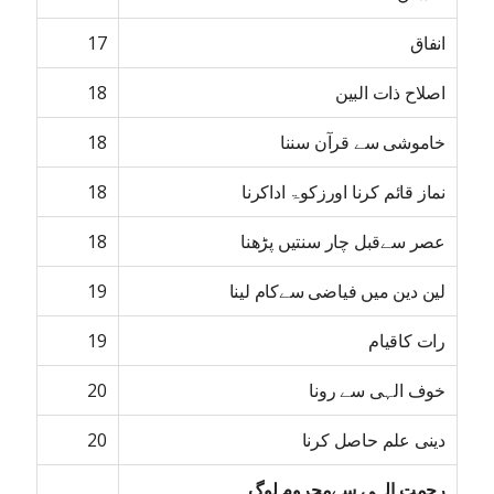
انفاق
17
اصلاح ذات البین
18
خاموشی سے قرآن سننا
18
نماز قائم کرنا اورزکوۃ اداکرنا
18
عصر سےقبل چار سنتیں پڑھنا
18
لین دین میں فیاضی سےکام لینا
19
رات کاقیام
19
خوف الہی سے رونا
20
دینی علم حاصل کرنا
20
رحمت الہی سےمحروم لوگ