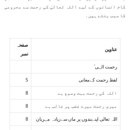
کام انسانوں کے لیے اللہ تعالیٰ کی رحمت سے محرومی
کا سبب بنتے ہیں۔
صفحہ
عناوین
نمبر
رحمت الہی ٰ
لفظ رحمت کےمعانی
5
اللہ کی رحمت بہت وسیع ہے
8
میری رحمت میرے غضب پر غالب ہے
8
اللہ تعالی اپنےبندوں پر ماں سےزیادہ مہربان
8