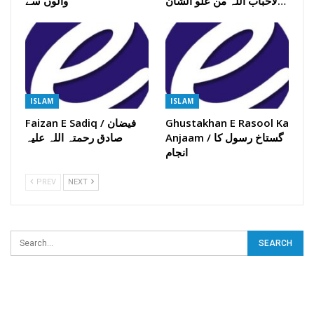
لاحباب اللہ من علو الشان…
والوں سے
ISLAM
ISLAM
Ghustakhan E Rasool Ka
Faizan E Sadiq / فیضان
Anjaam / گستاخ رسول کا
صادق رحمتہ اللہ علیہ
انجام
PREV
NEXT