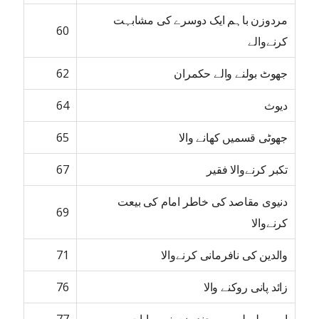
مردوزن باہم ایک دوسرے کی مشابہت
60
کرنےوالے
جھوٹ بولنے والے حکمران
62
دیوث
64
جھوٹی قسمیں کھانے والا
65
تکبر کرنےوالا فقیر
67
دنیوی مقاصد کی خاطر امام کی بیعت
69
کرنےوالا
والدین کی نافرمانی کرنےوالا
71
زائد پانی روکنے والا
76