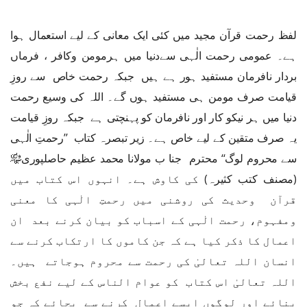
لفظ رحمت قرآن مجید میں کئی ایک معانی کے لیے استعمال ہوا
ہے۔ عمومی رحمت الٰہی سےدنیا میں ہرمومن وکافر ، فرماں
بردار نافرمان مستفید ہور ہے ہیں جبکہ رحمت خاص سے روزِ
قیامت صرف مومن ہی مستفید ہوں گے۔ اللہ کی وسیع رحمت
دنیا میں ہر نیکو کار اور نافرمان کو پہنچتی ہے جبکہ روزِ قیامت
یہ صرف متقین کے لیے خاص ہے۔ زیر تبصرہ کتاب ’’رحمتِ الٰہی
سے محروم لوگ‘‘ محترم جنا ب مولانا محمد عظیم حاصلپوری﷾
(مصنف کتب کثیرہ) کی کاوش ہے۔ انہوں اس کتاب میں
قرآن وحدیث کی روشنی میں رحمتِ الٰہی کا معنی
ومفہوم، رحمت الٰہی کے اسباب کو بیان کرنے بعد ان
اعمال کا ذکر کیا ہے کہ جن کاموں کا ارتکاب کرنے سے
انسان اللہ تعالیٰ کی رحمت سے محروم ہوجاتے ہیں۔
اللہ تعالیٰ اس کتاب کو عوام الناس کے لیے نفع بخش
بنائے اور لوگوں ایسے اعمال کرنے سے بچائے کہ جو