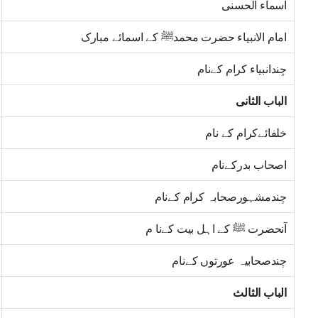
اسماء الحسنی
امام الانبیاء حضرت محمدﷺ کے اسمائے مبارک
چندانبیاء کرام کےنام
الباب الثانی
خلفائےکرام کے نام
اصحاب بدرکےنام
چندمشہورصحابہ کرام کےنام
آنحضرت ﷺ کے اہل بیت کےنا م
چندصحابیہ عورتوں کےنام
الباب الثالث