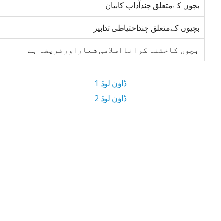
بچوں کےمتعلق چندآداب کابیان
بچیوں کےمتعلق چنداحتیاطی تدابیر
بچوں کاختنہ کرانااسلامی شعاراورفریضہ ہے
ڈاؤن لوڈ 1
ڈاؤن لوڈ 2
15 MB ڈاؤن لوڈ سائز