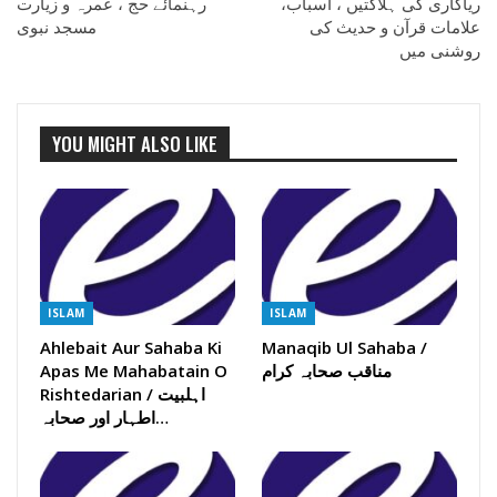
ریاکاری کی ہلاکتیں ، اسباب،
رہنمائے حج ، عمرہ و زیارت
علامات قرآن و حدیث کی
مسجد نبوی
روشنی میں
YOU MIGHT ALSO LIKE
ISLAM
ISLAM
Ahlebait Aur Sahaba Ki
Manaqib Ul Sahaba /
مناقب صحابہ کرام
Apas Me Mahabatain O
Rishtedarian / اہلبیت
اطہار اور صحابہ…