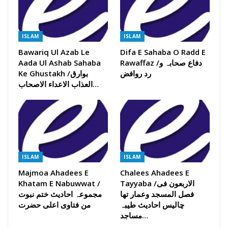
ISLAM
ISLAM
Bawariq Ul Azab Le
Difa E Sahaba O Radd E
Rawaffaz /دفاع صحابہ و
Aada Ul Ashab Sahaba
رد روافض
Ke Ghustakh /بوارق
العذاب الاعداء الاصحاب…
ISLAM
ISLAM
Majmoa Ahadees E
Chalees Ahadees E
Tayyaba /الاربعون فی
Khatam E Nabuwwat /
فصل المسجد وعمار تھا
مجموعہ احادیث ختم نبوت
چالیس احادیث طیبہ
من فتاوی اعلی حضرت
مساجد…