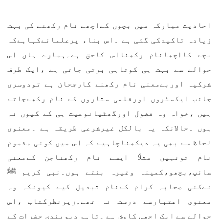
احادیث مبارکہ میں بچوں کےاچھے نام رکھنے کی بہت
زیادہ تاکیدکی گئی ہے ۔اس بناء پرعلمانےکہاہےکہ
بچے کااچھانام رکھنااس کاحق ہے۔ہمارے ہاں اس
حوالے سے بہت ہی کوتاہی برتی جاتی ہے ،ایک طرف
شرکیہ اوربےمعنی نام رکھنے کارجحان ہے تودوسری
جانب ایکسٹروں اورفلمی ستاروں کے نام رکھےجاتے
ہیں ،خواہ وہ فضول اورگھٹیانوعیت ہی کے کیوں نہ
ہوں ۔حالانکہ یہ بالکل غیرشرعی طریقہ ہے ۔معنوی
لحاظ سے بھی یہ دیکھناچاہیے کہ اس میں کوئی مذموم
نام تونہیں مثلاً ایسے نام رکھناجن کےمعنی
سانپ،بچھو،کمینہ وغیرہ بنتے ہوں۔نبی کریم ﷺ
نےکئی صحابہ کرام کےنام تبدیل کیے کیونکہ وہ
معنوی اعتبارسے درست نہ تھے۔زیرنظرکتاب ،اس
حوالے سے ایک اچھی کاوش ہے ۔تاہم دیوبندی حضرات کے