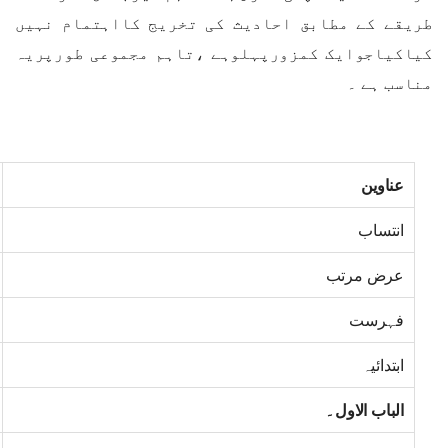
طریقے کے مطابق احادیث کی تخریج کااہتمام نہیں
کیاکیاجوایک کمزورپہلوہے ،تاہم مجموعی طورپریہ
مناسب ہے ۔
عناوین
انتساب
عرض مرتب
فہرست
ابتدائیہ
الباب الاول۔