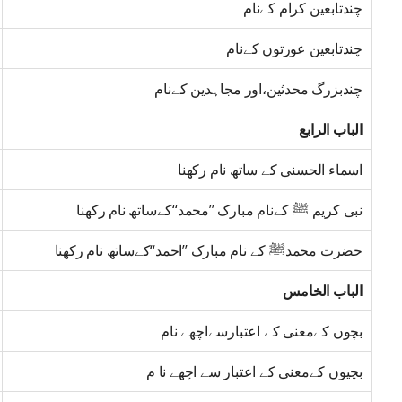
چندتابعین کرام کےنام
چندتابعین عورتوں کےنام
چندبزرگ محدثین،اور مجاہدین کےنام
الباب الرابع
اسماء الحسنی کے ساتھ نام رکھنا
نبی کریم ﷺ کےنام مبارک ’’محمد‘‘کےساتھ نام رکھنا
حضرت محمدﷺ کے نام مبارک ’’احمد‘‘کےساتھ نام رکھنا
الباب الخامس
بچوں کےمعنی کے اعتبارسےاچھے نام
بچیوں کےمعنی کے اعتبار سے اچھے نا م