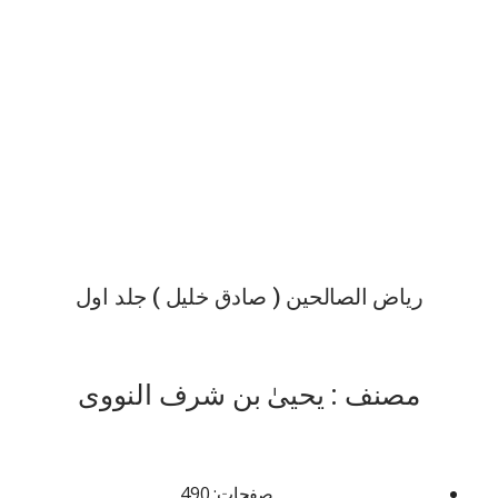
ریاض الصالحین ( صادق خلیل ) جلد اول
مصنف : یحییٰ بن شرف النووی
صفحات: 490