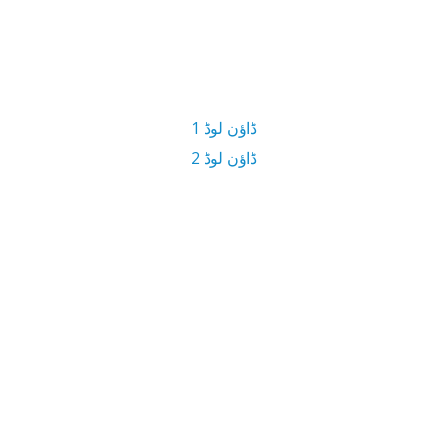
ڈاؤن لوڈ 1
ڈاؤن لوڈ 2
9.6 MB ڈاؤن لوڈ سائز