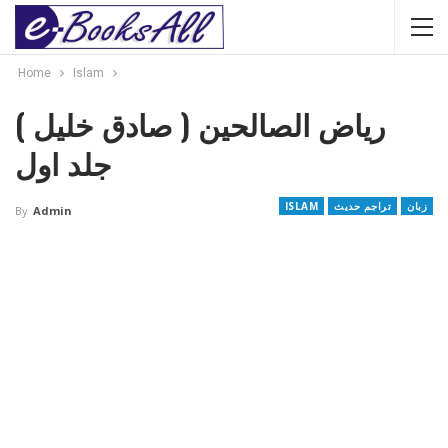
Home
Islam
ریاض الصالحین ( صادق خلیل )
جلد اول
زبان
تراجم حدیث
ISLAM
By
Admin