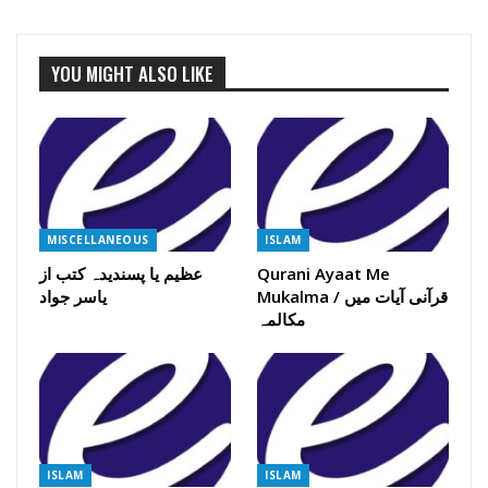
YOU MIGHT ALSO LIKE
MISCELLANEOUS
ISLAM
Qurani Ayaat Me
عظیم یا پسندیدہ کتب از
Mukalma / قرآنی آیات میں
یاسر جواد
مکالمہ
ISLAM
ISLAM