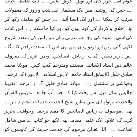
عوام اسے حرز جاں اور آویزۂ گوش بنائیں۔ یہ ایک ضابطہ حیات
ہے جس کی روشنی میں ایک مسلمان اپنے شب و روز کے معمولات
مرتب کر سکتا ہے اور ایک ایسا آئینہ ہے جس کو سامنے رکھ کر
اپنے اخلاق و کردار کی کوتاہیوں کو دور کیا جا سکتا ہے۔اس کتاب
کی اسی اہمیت کی وجہ سےعربی زبان میں اس کی متعدد شروح
لکھی گئی ہیں اور اردو زبان میں بھی اس کے متعدد تراجم کئے گئے
ہیں۔ زیر تبصرہ کتاب ’’ر یاض الصالحین ‘‘وطن عزیز کے معروف
عالم دین استاذ الاساتذہ مصنف ومترجم کتب کثیرہ مولانا محمد
صادق خلیل ﷫(سابق استاد جامعہ لاہور اسلامیہ ،لاہور ) کے ترجمہ
وحواشی پر مشتمل ہے ۔ مولانا صادق خلیل ﷫نے یہ ترجمہ تقریبا
چالیس سال قبل اس وقت کیا کہ جب آپ جامعہ تدریس القرآن
والحدیث ،راولپنڈی میں بطور شیخ الحدیث خدمات انجام دے رہے
تھے ۔موصوف نے ریاض الصالحین کا مفید ترجمہ وحواشی تحریر
کرنے کے علاوہ ایک علمی مقدمہ بھی لکھا جو کتاب ہذامیں شامل
اشاعت ہے ۔اللہ تعالیٰ مرحوم کی خدمت حدیث کی کاوشوں کو