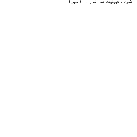
شرف قبولیت سے نوازے ۔ (آمین)