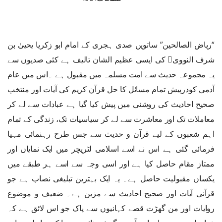
“ریاض الصالحین” ساتویں صدی ہجری کے امام ابو زکریا یحییٰ بن
شرف النووی﷫ کی ایسی عظیم الشان تالیف ہے کئی صدیوں سے
یہ مجموعہ حدیث سے امت مسلمہ میں مقبول ہے ۔اس میں عام
آدمی کودرپیش تمام مسائل کا حل قرآن کریم کی آیات اور منتخب
صحیح احادیث کی روشنی میں پیش کیا گیا ہے عبادات سے لے کر
معاملات تک اور معاشرت سے لے کر سیاسیات تک، زندگی کے تمام
اہم شعبوں کے لیے قرآن و حدیث سے جس طرح رہنمائی مہیا
فرمائی گئی ہے اس نے اسے اسلامی لٹریچر میں ایک نمایاں اور
ممتاز مقام حاصل کیا ہے اور اسی وجہ سے اسے ہر طبقے میں
یکساں مقبولیت حاصل ہے۔ یہ ایک بہترین تبلیغی نصاب ہے جو
قرآنی آیات اور صحیح احادیث سے مزین ہے۔ ضعیف و موضوع
روایات اور من گھڑت قصے کہانیوں سے پاک جو اس لائق ہے کہ