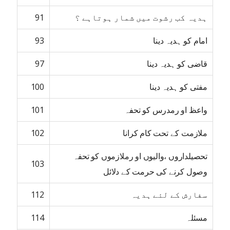
ہدیہ کب رشوت میں شمار ہوتاہے ؟
91
امام کو ہدیہ دینا
93
قاضی کو ہدیہ دینا
97
مفتی کو ہدیہ دینا
100
واعظ او رمدرس کو تحفہ
101
ملازمت کے تحت کام کرانا
102
تحصیلداروں ،والیوں او رملازموں کو تحفہ
103
وصول کرنے کی حرمت کے دلائل
سفارش کے لئے ہدیہ
112
مسئلہ
114