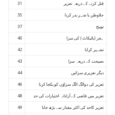
قتل کرنے کے ذریعہ تعزیر
31
جلاوطن یا شہر بدر کرنا
35
توبیخ
37
ہجر (بائیکاٹ ) کی سزا
40
تشہیر کرانا
42
نصیحت کے ذریعہ سزا
43
دیگر تعزیری سزائیں
44
تعزیر کی دوالگ الگ سزاؤں کو یکجا کرنا
46
تعزیر میں قاضی کے آزادانہ اختیارات کی حد
48
تعزیر کاحد کی اکثر مقدار سے بڑھ جانا
49