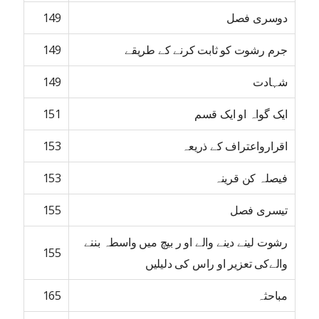
دوسری فصل
149
جرم رشوت کو ثابت کرنے کے طریقے
149
شہادت
149
ایک گواہ او ایک قسم
151
اقرارواعتراف کے ذریعہ
153
فیصلہ کن قرینہ
153
تیسری فصل
155
رشوت لینے دینے والے او ر بیچ میں واسطہ بننے
155
والےکی تعزیر او راس کی دلیلیں
مباحثہ
165