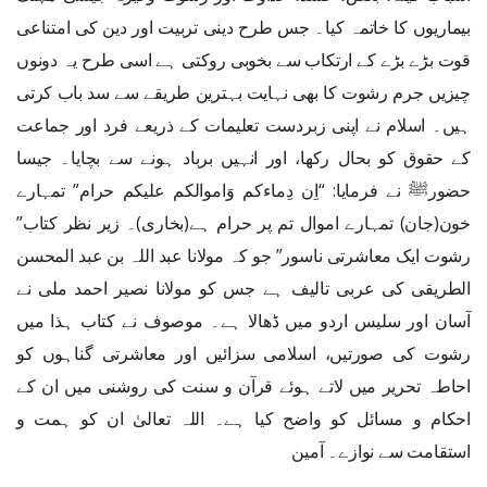
بیماریوں کا خاتمہ کیا۔ جس طرح دینی تربیت اور دین کی امتناعی
قوت بڑے بڑے کے ارتکاب سے بخوبی روکتی ہے اسی طرح یہ دونوں
چیزیں جرم رشوت کا بھی نہایت بہترین طریقے سے سد باب کرتی
ہیں۔ اسلام نے اپنی زبردست تعلیمات کے ذریعے فرد اور جماعت
کے حقوق کو بحال رکھا، اور انہیں برباد ہونے سے بچایا۔ جیسا
حضورﷺ نے فرمایا: “اِن دِماءکم وَاموالکم علیکم حرام” تمہارے
خون(جان) تمہارے اموال تم پر حرام ہے(بخاری)۔ زیر نظر کتاب”
رشوت ایک معاشرتی ناسور” جو کہ مولانا عبد اللہ بن عبد المحسن
الطریقی کی عربی تالیف ہے جس کو مولانا نصیر احمد ملی نے
آسان اور سلیس اردو میں ڈھالا ہے۔ موصوف نے کتاب ہذا میں
رشوت کی صورتیں، اسلامی سزائیں اور معاشرتی گناہوں کو
احاطہ تحریر میں لاتے ہوئے قرآن و سنت کی روشنی میں ان کے
احکام و مسائل کو واضح کیا ہے۔ اللہ تعالیٰ ان کو ہمت و
استقامت سے نوازے۔ آمین