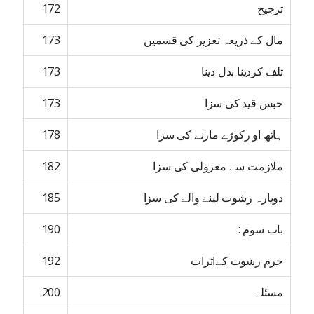
ترجیح
172
مال کے ذریعہ تعزیر کی قسمیں
173
تلف کردینا بدل دینا
173
حبس قید کی سزا
173
ہاتھ او رکوڑے مارنے کی سزا
178
ملازمت سے معزولی کی سزا
182
دوبارہ رشوت لینے والے کی سزا
185
باب سوم :
190
جرم رشوت کےاثرات
192
مسئلہ
200