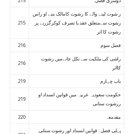
دوسری فصل:
215
ر شوت لینے والے کا رشوت کامالک بننے او راس
رشوت سےمتعلق عقد یا تصرف کوکرگزرنے پر
215
رشوت کا اثر
فصل سوم
216
راشی کی ملکیت سے نکل جانےمیں رشوت
216
کااثر
باب چہارم
219
حکومت سعودیہ عربیہ میں قوانین انسداد او
219
ررشوت ستانی
مقدمعہ
220
پہلی فصل : قوانین انسداد اور رشوت ستانی