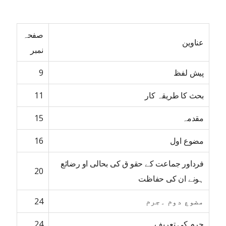
صفحہ
عناوین
نمبر
پیش لفظ
9
بحث کا طریقہ کار
11
مقدمہ
15
مضوع اول
16
فرداور جماعت کے حقو ق کی بحالی او رضائع
20
ہونے ان کی حفاظت
مضوع دوم ۔جرم
24
جرم کی تعریف
24