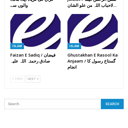
لاحباب اللہ من علو الشان…
والوں سے
ISLAM
ISLAM
Ghustakhan E Rasool Ka
Faizan E Sadiq / فیضان
Anjaam / گستاخ رسول کا
صادق رحمتہ اللہ علیہ
انجام
PREV
NEXT