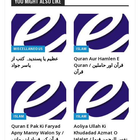
YOU MIGHT ALSO LIKE
MISCELLANEOUS
ISLAM
Quran Aur Hamlen E
عظیم یا پسندیدہ کتب از
Quran / قرآن اور حاملین
یاسر جواد
قرآن
ISLAM
ISLAM
Quran E Pak Ki Faryad
Aoliya Ullah Ki
Apny Manny Walon Sy /
Khudadad Azmat O
Jalalat / نفس الرحمن فیما
قرآن کی فریاد اپنے ماننے