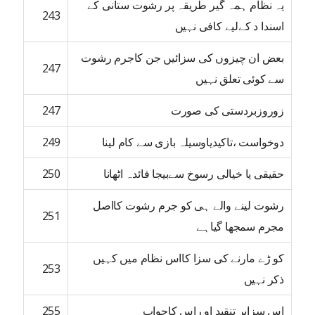
یہ نظام ہمہ گیر طریقہ پر رشوت ستانی کے
243
اسندا د کےلیے کافی نہیں
بعض ان چیزوں کی سزائیں جن کاجرم رشوت
247
سے کوئی تعلق نہیں
زوروزبردستی کی صورت
247
دوخواست ،تاکیدیاوسیلہ بازی سے کام لینا
249
حقیقی یا خیالی رسوخ سےبیجا فائدہ اٹھانا
250
رشوت لینے والے ہی کو جرم رشوت کااصل
251
مجرم سمجھا گیاہے
کو ڑے مارنے کی سزا کااس نظام میں کہیں
253
ذکر نہیں
اس سزاپر تنقید او راس کاجواب
255