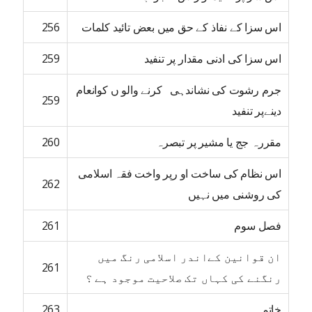
اس سزا کے نفاذ کے حق میں بعض تائید کلمات
256
اس سزا کی ادنی مقدار پر تنفید
259
جرم رشوت کی نشاندہی کرنے والو ں کوانعام
259
دینےپر تنفید
مقررہ جج یا مشیر پر تبصرہ
260
اس نظام کی ساخت او رپر واخت فقہ اسلامی
262
کی روشنی میں نہیں
فصل سوم
261
ان قوانین کےاندر اسلامی رنگ میں
261
رنگنے کی کہاں تک صلاحیت موجود ہے ؟
خاتمہ
263