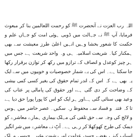
اللہ رب العزت نے آنحضرت ﷺ کو رحمت اللعالمین بنا کر مبعوث
فرمایا، آپ ﷺ نے جہالت میں ڈوبی ہوئی امت کو جہاں علم و
حکمت کا شعور بخشا وہیں انہیں اعلیٰ طرز معیشت سے بھی
ہمکنار کیا۔ شریعت اسلامیہ ہی وہ واحد شریعت ہے جس میں
ہر چیز کوعدل و انصاف کے ترازو میں رکھ کر توازن برقرار رکھا
جا سکتا ہے۔ اس کی بے شمار خصوصیات و خوبیوں میں سے ایک
یہ بھی ہے کہ اس کے اندر تمام حقوق کی بغیر کسی کمی بیشی
کے وضاحت کر دی گئی ہے، اور حقوق کی پامالی پر عتاب کی
وعید بھی سنائی گئی ہےاور ہر ایک کو اس کا پورا پورا حق دیا ہے
تا کہ فتنہ و فساد سے محفوظ رہ سکیں۔ عصر حاضر میں ہوس
و لالچ کی وجہ سے حق تلفی کی مہلک بیماری ہمارے معاشرے کو
دیمک کی طرح کھوکھلا کر رہی ہے۔ آپؐ نے معاشرے میں شر انگیز
اسباب کینہ، بغض، حسد، عداوت اور رشوت وغیرہ جیسی مہلک