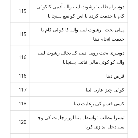
دوسرا مطلب : رشوت لینے والے آدمی کاکو ئی
115
کام یا خدمت کردنا یا اس کو نفع پہنچا نا
پہلی بحث : رشوت لینے والے کا کو ئی کام یا
115
خدمت انجام دینا
دوسری بحث روپیہ دینے کے بجائے رشوت لینے
116
والے کو کوئی مالی فائدہ پہنچانا
قرض دینا
116
کو ئی چیز عاریہ لینا
117
کسی قسم کی رعایت دینا
118
تیسرا مطلب : واسطہ بننا اور وجاہت کی وجہ
120
سے دخل اندازی کرنا