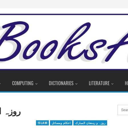
COMPUTING
DICTIONARIES
LITERATURE
H
روزہ ا
روزہ و رمضان المبارک
احکام ومسائل
ISLAM