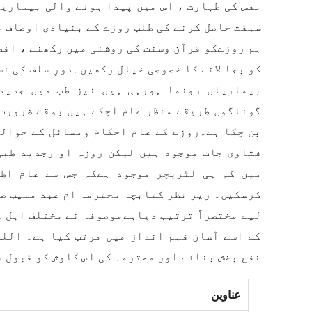
نفس کی طہارت ، اس میں پیدا ہونے والی بیماریو
سبقت حاصل کرنے کی طلب روزے کے بنیادی اوصاف می
ہم روزےکو قرآن وسنت کی روشنی میں رکھنے ، افط
کو بجا لانے کا خصوصی خیال رکھیں۔دورِ سلف کی نس
بیماریاں رونما ہورہی ہیں نیز طب میں جدید 
گوناگوں طریقے منظر عام آچکے ہیں بوقت ضرورت 
بن چکا ہے۔روزے کے عام احکام ومسائل کے حوالے
فتاوی جات موجود ہیں لیکن روزہ او رجدید طبی
میں کم ہی لٹریچر موجود ہےکہ جس سے عام اط
کرسکیں۔ زیر نظر کتابچہ محترمہ ام عبد منیب ص
لیے مختصراً ترتیب دیاہےموصوفہ نے مختلف اہل ع
کے اسے آسان فہم انداز میں مرتب کیا ہے۔ اللہ
نفع بخش بنائے اور محترمہ کی اس کاوش کو قبول 
عناوین