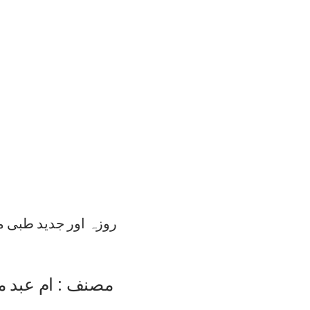
روزہ اور جدید طبی 
مصنف : ام عبد م