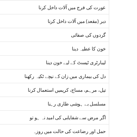
عورت کی فرج میں آلات داخل کرنا
دبر (مقعد) میں آلات داخل کرنا
گردوں کی صفائی
خون کا عطیہ دینا
لیبارٹری ٹیسٹ کے لیے خون دینا
دل کی بیماری میں زان کے نیچے ٹکیہ رکھنا
تیل، مرہم، مساج، کریمیں استعمال کرنا
مسلسل بے ہوشی طاری رہنا
اگر مرض سے شفایابی کی امید نہ ہو تو
حمل اور رضاعت کی حالت میں روزہ