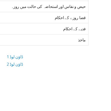
حیض و نفاس اور استحاضہ کی حالت میں روزہ
قضا روزے کے احکام
فدیے کے احکام
ماخذ
ڈاؤن لوڈ 1
ڈاؤن لوڈ 2
3.2 MB ڈاؤن لوڈ سائز