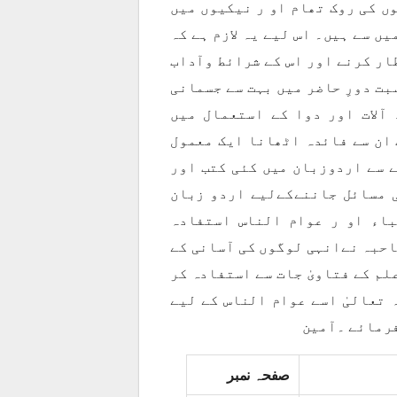
ں کی روک تھام او ر نیکیوں میں
ں سے ہیں۔ اس لیے یہ لازم ہے کہ
ار کرنے اور اس کے شرائط وآداب
بت دورِ حاضر میں بہت سے جسمانی
آلات اور دوا کے استعمال میں
ان سے فائدہ اٹھانا ایک معمول
 سے اردوزبان میں کئی کتب اور
 مسائل جاننےکےلیے اردو زبان
باء او ر عوام الناس استفادہ
احبہ نےانہی لوگوں کی آسانی کے
لم کے فتاویٰ جات سے استفادہ کر
 تعالیٰ اسے عوام الناس کے لیے
فرمائے ۔آمین
صفحہ نمبر