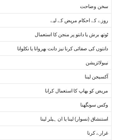
سخن وضاحت
روزے کے احکام مریض کے لیے
ٹوتھ برش یا دانتو پر منجن کا استعمال
دانتوں کی صفائی کرنا نیز دانت بھروانا یا نکلوانا
نیبولائزیشن
آکسیجن لینا
مریض کو بھاپ کا استعمال کرانا
وکس سونگھنا
استنشاق (نسوار) لینا یا ان ہیلر لینا
غرارے کرنا