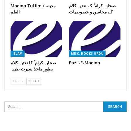
صحابہ کرام ؓ کے نعتیہ کلام
Madina Tul Ilm / مدینۃ
کے محاسن و خصوصیات
العلم
ISLAM
MISC. BOOKS URDU
صحابہ کرام ؓ کا نعتیہ کلام
Fazil-E-Madina
بطور ماخذ سیرت طیبہ
PREV
NEXT