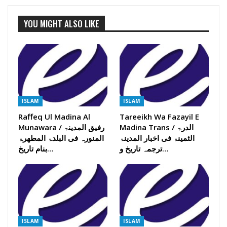
YOU MIGHT ALSO LIKE
ISLAM
ISLAM
Raffeq Ul Madina Al
Tareeikh Wa Fazayil E
Madina Trans / الدرۃ
Munawara / رفیق المدینۃ
الثمینۃ فی اخبار المدینۃ
المنورہ فی البلدۃ المطھرۃ
ترجمہ تاریخ و…
بنام تاریخ…
ISLAM
ISLAM