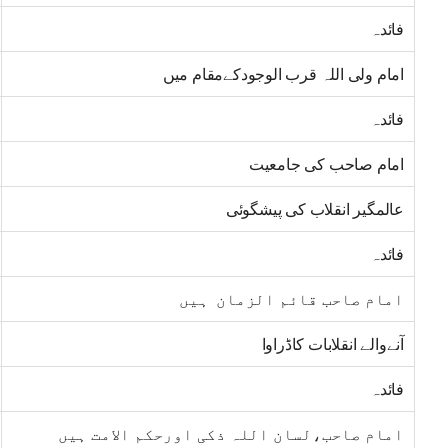
فائدہ
امام ولی اللہ قرب الوجودکےمقام میں
فائدہ
امام صاحب کی جامعیت
عالمگیر انقلاب کی پیشگوئی
فائدہ
امام صاحب قائم الزمان ہیں
آنےوالے انقلابات کاڈراوا
فائدہ
امام صاحب،لسان اللہ ذکی اورحکم الامت ہیں