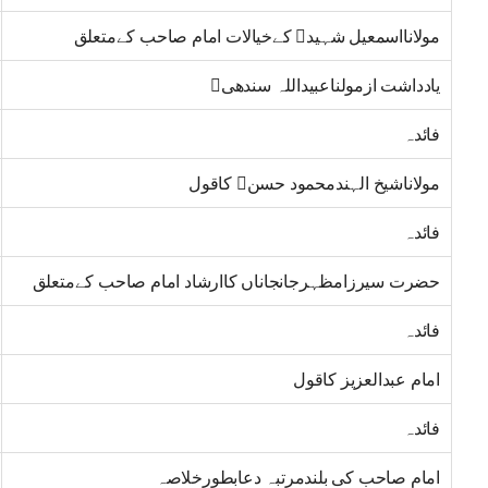
مولانااسمعیل شہید کےخیالات امام صاحب کےمتعلق
یادداشت ازمولناعبیداللہ سندھی
فائدہ
مولاناشیخ الہندمحمود حسن کاقول
فائدہ
حضرت سیرزامظہرجانجاناں کاارشاد امام صاحب کےمتعلق
فائدہ
امام عبدالعزیز کاقول
فائدہ
امام صاحب کی بلندمرتبہ دعابطورخلاصہ