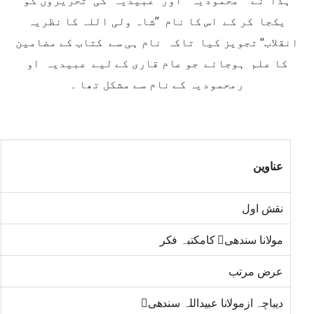
ہذا نے ’’ محمودیہ ‘‘ اور ’’عبیدیہ‘‘ کی تحریروں کو
یکجا کر کے اس کا نام ’’شاہ ولی اللہ کا نظریہ
انقلاب‘‘ تجویز کیا تاکہ نام ہی سے کتاب کے مضامین
کا علم ہوجائے جو عام قاری کے لیے عبیدیہ او
رمحمودیہ کے نام سے مشکل تھا ۔
عناوین
نقش اول
مولانا سندھی کامکتبہ فکر
عرض مرتب
دیباچہ ازمولانا عبیداللہ سندھی