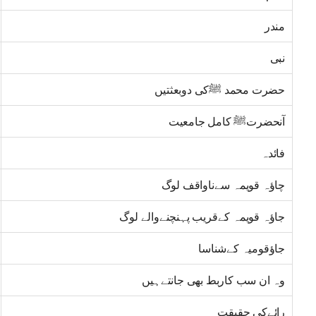
مندر
نبی
حضرت محمد ﷺکی دوبعثتیں
آنحضرتﷺ کامل جامعیت
فائدہ
چاؤہ قویمہ سےناواقف لوگ
جاؤہ قویمہ کےقریب پہنچنےوالے لوگ
جاؤقومیہ کےشناسا
وہ ان سب کاربط بھی جانتےہیں
رائےکی حقیقت