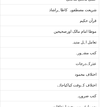
شریعت مصطفویہ کاظاہراشاذ
قرآن حکیم
موطا امام مالک اورصحیحین
تعامل اہل مدینہ
کتب مشہورہ
عذرکےدرجات
اختلاف محمود
اختلاف کےوقت کیاکیاجائے
کتب ضروریہ
بدوربازغہ میں بحث ارتفاقات