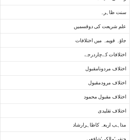
سنت ظاہرہ
علم شریعت کی دوقسمیں
جاؤہ قویمہ میں اختلافات
اختلافات کےچاردرجے
اختلاف مردونامقبول
اختلاف مرودمقبول
اختلاف مقبول محمود
اختلاف تقلیدی
مذاہب اربعہ کاظاہرارشاد
حنفی‘مالکی‘شافعی