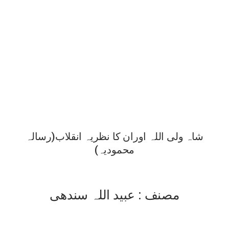
شاہ ولی اللہ اوران کا نظریہ انقلاب(رسالہ
محمودیہ)
مصنف : عبید اللہ سندھی