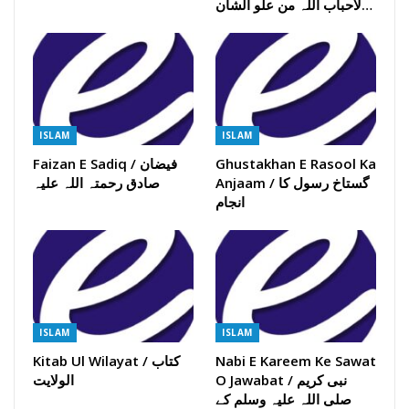
لاحباب اللہ من علو الشان…
ISLAM
ISLAM
Ghustakhan E Rasool Ka
Faizan E Sadiq / فیضان
Anjaam / گستاخ رسول کا
صادق رحمتہ اللہ علیہ
انجام
ISLAM
ISLAM
Nabi E Kareem Ke Sawat
Kitab Ul Wilayat / کتاب
O Jawabat / نبی کریم
الولایت
صلی اللہ علیہ وسلم کے