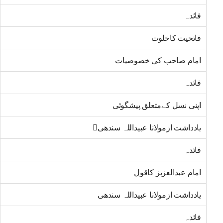
فائدہ
فاتحیت کاخلوت
امام صاحب کی خصوصیات
فائدہ
اپنی نسل کےمتعلق پیشگوئی
یادداشت ازمولانا عبیداللہ سندھی
فائدہ
امام عبدالعزیز کاقول
یادداشت ازمولانا عبیداللہ سندھی
فائدہ