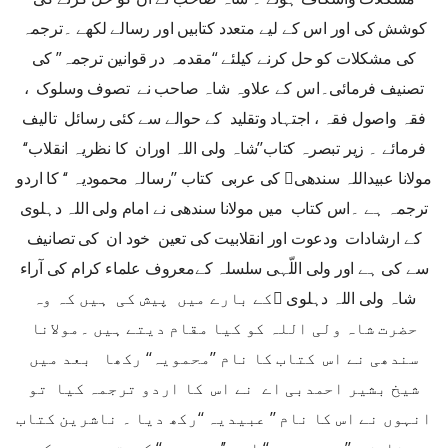
کوشش کی اور اس کے لیے متعدد کتابیں اور رسالے لکھے ۔ترجمہ
کی مشکلات کو حل کرنے کیلئے “مقدمہ در قوانین ترجمہ” کی
تصنیف فرمائی۔اس کے علاوہ شاہ صاحب نے تصوف وسلوک ،
فقہ واصول فقہ ، اجتہاد وتقلید کے حوالے سے کئی رسائل تالیف
فرمائے ۔ زیر تبصرہ کتاب’’شاہ ولی اللہ اوران کا نظریہ انقلاب‘‘
مولانا عبیداللہ سندھی﷫ کی عربی کتاب ’’رسالہ محمودیہ ‘‘ کا اردو
ترجمہ ہے ۔اس کتاب میں مولانا سندھی نے امام ولی اللہ دہلوی
کے ارشادات ودعوت اور انقلابیت کی تعین خود ان کی تصانیف
سے کی ہے اور ولی اللّہی سلسلہ کےمعروف علماء کرام کی آراء
شاہ ولی اللہ دہلوی ﷫کے بارے میں پیش کی ہیں کہ وہ
حضرت شاہ ولی اللہ کو کیا مقام دیتے ہیں ۔مولانا
سندھی نے اس کتاب کا نام ’’محمویہ‘‘ رکھا بعد میں
شیخ بشیر احمدبی اے نے اس کا اردو ترجمہ کیا تو
انہوں نے اس کا نام ’’ عبیدیہ ‘‘رکھ دیا ۔ ناشرین کتاب