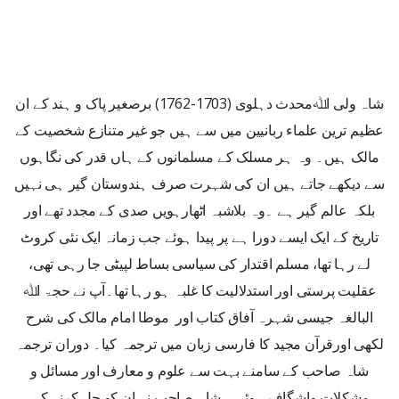
شاہ ولی اﷲمحدث دہلوی (1703-1762) برصغیر پاک و ہند کے ان
عظیم ترین علماء ربانیین میں سے ہیں جو غیر متنازع شخصیت کے
مالک ہیں۔ وہ ہر مسلک کے مسلمانوں کے ہاں قدر کی نگاہوں
سے دیکھے جاتے ہیں ان کی شہرت صرف ہندوستان گیر ہی نہیں
بلکہ عالم گیر ہے ۔وہ بلاشبہ اٹھارہویں صدی کے مجدد تھے اور
تاریخ کے ایک ایسے دورا ہے پر پیدا ہوئے جب زمانہ ایک نئی کروٹ
لے رہا تھا، مسلم اقتدار کی سیاسی بساط لپیٹی جا رہی تھی،
عقلیت پرستی اور استدلالیت کا غلبہ ہو رہا تھا۔آپ نے حجۃ اﷲ
البالغہ جیسی شہرہ آفاق کتاب اور موطا امام مالک کی شرح
لکھی اورقرآن مجید کا فارسی زبان میں ترجمہ کیا۔ دوران ترجمہ
شاہ صاحب کے سامنے بہت سے علوم و معارف اور مسائل و
مشکلات واشگاف ہوئے ۔ شاہ صاحب نے ان کو حل کرنے کی