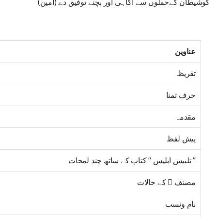
کوشیطان کےحملوں سے اگاہی اور بچنے توفیق دے (آمین)
عناوین
تقریظ
حرف تمنا
مقدمہ
پیش لفظ
’’ تلبیس ابلیس ‘‘ کتاب کے ساتھ چند لمحات
مصنف  کے حالات
نام ونسب