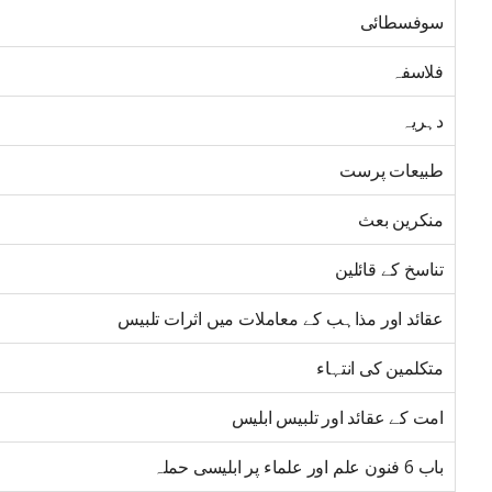
سوفسطائی
فلاسفہ
دہریہ
طبیعات پرست
منکرین بعث
تناسخ کے قائلین
عقائد اور مذاہب کے معاملات میں اثرات تلبیس
متکلمین کی انتہاء
امت کے عقائد اور تلبیس ابلیس
باب 6 فنون علم اور علماء پر ابلیسی حملہ