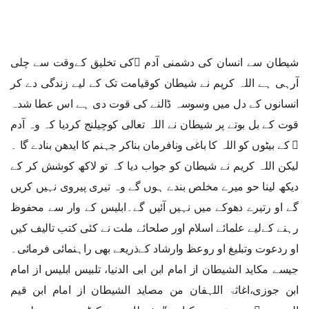
شیطان سے انسان کی دشمنی آدم ﷤کی تخلیق کےوقت سے چلی
آرہی ہے اللہ کریم نے شیطان کوقیامت تک کے لیے زندگی دے کر
انسانوں کے دل میں وسوسہ ڈالنے کی قوت دی ہے اس عطا شدہ
قوت کے بل بوتے پر شیطان نے اللہ تعالی کوچیلنج کردیا کہ وہ آدم
﷤ کے بیٹوں کو اللہ کا باغی ونافرمان بناکر جہنم کا ایدھن بنادے گا ۔
لیکن اللہ کریم نے شیطان کو جواب دیا کہ تو لاکھ کوشش کر کے
دیکھ لینا حو میرے مخلص بندے ہوں گے وہ تیری پیروی نہیں کریں
گے او رتیرے دھوکے میں نہیں آئیں گے۔ابلیس کے وار سے محفوظ
رہنے کےلیے علمائے اسلام اور صلحائے ملت نے کئی کتب تالیف کیں
او ردعوت وتبلیغ او روعظ وارشاد کےذریعے بھی راہنمائی فرمائی۔
جیسے مکاید الشیطان از امام ابن ابی الدنیا، تلبیس ابلیس از امام
ابن جوزی،اغاثۃ اللہفان من مصاید الشیطان از امام ابن قیم