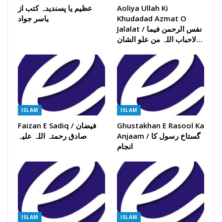
Aoliya Ullah Ki
عظیم یا پسندیدہ کتب از
Khudadad Azmat O
یاسر جواد
Jalalat / نفس الرحمن فیما
لاحباب اللہ من علو الشان…
ISLAM
ISLAM
Ghustakhan E Rasool Ka
Faizan E Sadiq / فیضان
Anjaam / گستاخ رسول کا
صادق رحمتہ اللہ علیہ
انجام
ISLAM
ISLAM