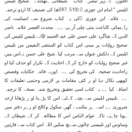
الجوزیہ ﷭۔زیر تبصرہ کتاب ” شیطانی ہتھکنڈے ؍صحیح تلبیس
ابلیس ” امام ابن جوزی  (510۔597ھ) کی تصنیف کا اردو ترجمہ
ہے علامہ ابن جوزی کی یہ کتاب شروع سے انسانیت کی
راہنمائی کاباعث بنتی چلی آرہی ہے۔ محدث العصر علامہ ناصر
الدین کے شاگرد علی حسن علی عبد الحمید ﷾نے تلبیس ابلیس کی
صحیح روایات پر مبنی اس کتاب کو المنتقى النفيس من تلبيس
ابليس كے دلکش عنوان سے مرتب کیا۔شیخ علی حسن نےاس میں
غیر صحیح روایات کو خارج کر کے احادیث کے تکرار کو حذف کیا او
راحادیث صحیحہ کی تخریج کی ہے ۔اوربے فائدہ حکایات وقصص
کوبھی نکال دیا او ر کئی مقامات پر لازمی وحتمی تعلیقات کا
اضافہ کیا ہے یہ کتاب اسی تحقیق وتخریج شدہ نسخے کا ترجمہ
ہے ۔تلبیس ابلیس سے بچنے کےلیے اس کا پڑہنا او ر پڑھانا ازحد
ضروری ہے اسے ہر مکتب ، گھر، سکول وکالج او رہر دفتر میں
ہونا چاہیے تاکہ عوام الناس اس کا مطالعہ کر کے شیطان کے
وساوس اور تلبیسی چالوں سےبچ سکیں اللہ اس کتاب سے قارئین