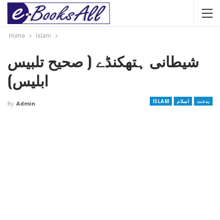
Home
Islam
شیطانی ہتھکنڈے ( صحیح تلبیس
ابلیس)
بدعت
اسلام
ISLAM
By
Admin