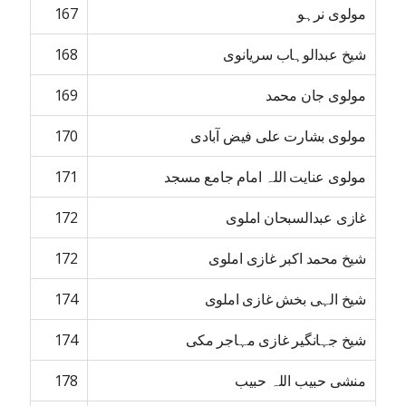
مولوی نرہو
167
شیخ عبدالوہاب سریانوی
168
مولوی جان محمد
169
مولوی بشارت علی فیض آبادی
170
مولوی عنایت اللہ امام جامع مسجد
171
غازی عبدالسبحان املوی
172
شیخ محمد اکبر غازی املوی
172
شیخ الہی بخش غازی املوی
174
شیخ جہانگیر غازی مہاجر مکی
174
منشی حبیب اللہ حبیب
178