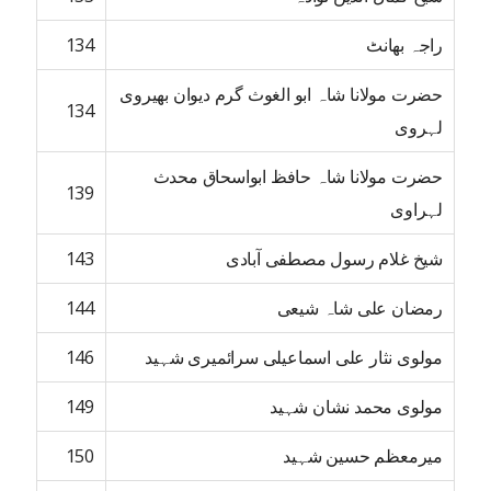
راجہ بھانٹ
134
حضرت مولانا شاہ ابو الغوث گرم دیوان بھیروی
134
لہروی
حضرت مولانا شاہ حافظ ابواسحاق محدث
139
لہراوی
شیخ غلام رسول مصطفی آبادی
143
رمضان علی شاہ شیعی
144
مولوی نثار علی اسماعیلی سرائمیری شہید
146
مولوی محمد نشان شہید
149
میرمعظم حسین شہید
150