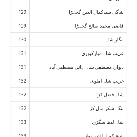
بندگی سیدکمال الدین گجہڑا
129
قاضی محمد صالح گجہڑا
129
انگار شاہ
130
غریب شاہ مبارکپوری
131
دیوان مصطفی شاہ ہانی مصطفی آباد
131
غریب شاہ املوی
132
شاہ فضل کڑا
132
ننگے شکر مال کڑا
132
شاہ لدھا سگڑی
133
شیخ کمال الدین نوادہ
133