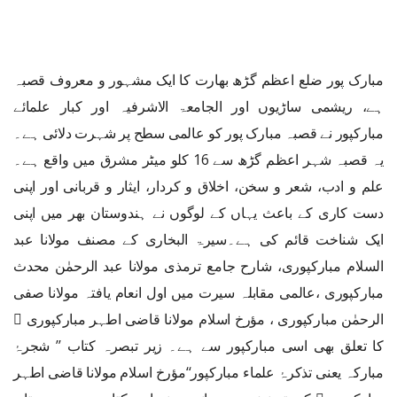
مبارک پور ضلع اعظم گڑھ بھارت کا ایک مشہور و معروف قصبہ
ہے، ریشمی ساڑیوں اور الجامعۃ الاشرفیہ اور کبار علمائے
مبارکپور نے قصبہ مبارک پور کو عالمی سطح پر شہرت دلائی ہے۔
یہ قصبہ شہر اعظم گڑھ سے 16 کلو میٹر مشرق میں واقع ہے۔
علم و ادب، شعر و سخن، اخلاق و کردار، ایثار و قربانی اور اپنی
دست کاری کے باعث یہاں کے لوگوں نے ہندوستان بھر میں اپنی
ایک شناخت قائم کی ہے۔سیرۃ البخاری کے مصنف مولانا عبد
السلام مبارکپوری، شارح جامع ترمذی مولانا عبد الرحمٰن محدث
مبارکپوری ،عالمی مقابلہ سیرت میں اول انعام یافتہ مولانا صفی
الرحمٰن مبارکپوری ، مؤرخ اسلام مولانا قاضی اطہر مبارکپوری ﷭
کا تعلق بھی اسی مبارکپور سے ہے۔ زیر تبصرہ کتاب ’’ شجرۂ
مبارکہ یعنی تذکرۂ علماء مبارکپور‘‘مؤرخ اسلام مولانا قاضی اطہر