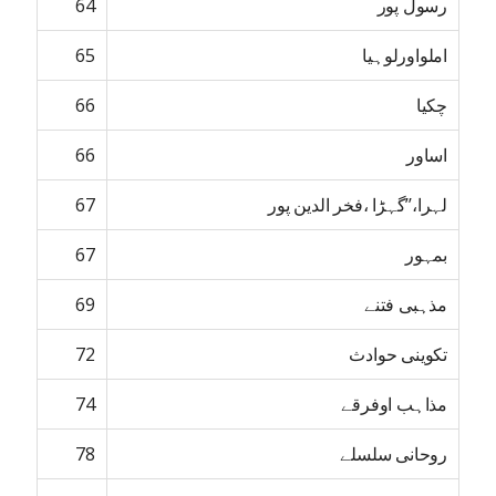
رسول پور
64
املواورلوہیا
65
چکیا
66
اساور
66
لہرا،’’گہڑا ،فخر الدین پور
67
بمہور
67
مذہبی فتنے
69
تکوینی حوادث
72
مذاہب اوفرقے
74
روحانی سلسلے
78