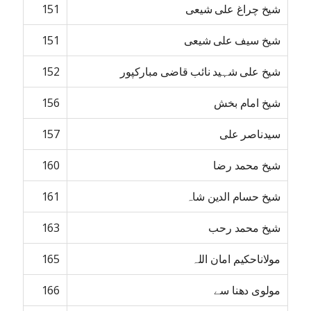
شیخ چراغ علی شیعی
151
شیخ سیف علی شیعی
151
شیخ علی شہید نائب قاضی مبارکپور
152
شیخ امام بخش
156
سیدناصر علی
157
شیخ محمد رضا
160
شیخ حسام الدین شاہ
161
شیخ محمد رحب
163
مولاناحکیم امان اللہ
165
مولوی دھنا سے
166