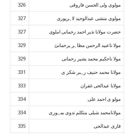
مولوی ولی الحسن فاروقی
326
مولوی منشی عبدالوحید لاہرپوری
327
حضرت مولانا نذیر احمد رحمانی املوی
327
مولا ناعبید الرحمن مظاہر یرحمانئ
329
مولا ناحکیم محمد بشیر رحمانی
329
مولانا محمد حنیف رہبر شکر ی
331
مولانا عبدالحی غفران
333
مولو ی احمد علی
334
مولانامحمد شبلی متکلم ندوی بمہوری
334
قاری عبدالحی
335