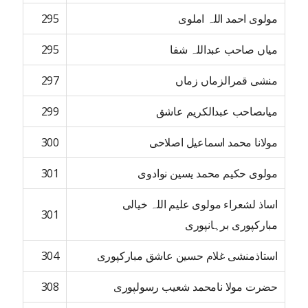
مولوی احمد اللہ املوی
295
میاں صاحب عبداللہ شفا
295
منشی قمرالزماں زماں
297
میاںصاحب عبدالکریم عاشق
299
مولانا محمد اسماعیل اصلاحی
300
مولوی حکیم محمد یسین نوادوی
301
اساذ لشعراء مولوی علیم اللہ خیالی
301
مبارکپوری برہانپوری
استاذمنشی غلام حسین عاشق مبارکپوری
304
حضرت مولا نامحمد شعیب رسولپوری
308