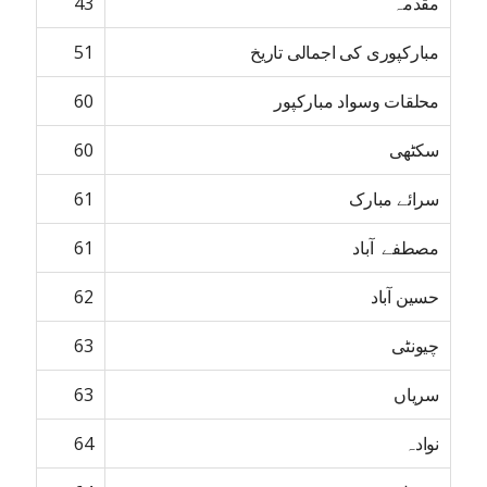
مقدمہ
43
مبارکپوری کی اجمالی تاریخ
51
محلقات وسواد مبارکپور
60
سکٹھی
60
سرائے مبارک
61
مصطفے آباد
61
حسین آباد
62
چیونٹی
63
سریاں
63
نوادہ
64