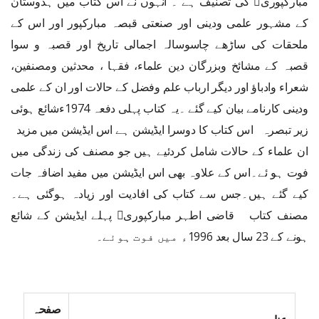
مبارکپوری﷫ کی تصنیف ہے ۔ انہوں نے اس کتاب میں ہدوستان
کے مشہور علمی ودینی اور صنعتی قبصہ مبارکپور اور اس کے
ملحقات کی ساڑھے چاسوسالہ اجمالی تاریخ اور قصبہ و سوا
قصبہ کے مشائخ وبزرگان دین علماء، فقہا ، محدثین ومصنفین،
شعراء وادباؤ اور دیگر ارباب علم وفضل کے حالات اور ان کے علمی
ودینی کارنامے بیان کیے گئے ۔یہ کتاب پہلی دفعہ 1974ءشائع ہوئی
زیر تبصرہ اس کتاب کا دوسرا ایڈیشن ہے اس ایڈیشن میں مزید
ان علماء کے حالات شامل کردئیے ہیں جو مصنف کی زندگی میں
فوت ہو ئے۔اس کے علاوہ بھی اس ایڈیشن میں مفید اضافہ جات
کیے گئے ہیں۔جس سے کتاب کی افادیت اور زیادہ ہوگئی ہے۔
مصنف کتاب قاضی اطہر مبارکپوری﷫ پہلے ایڈیشن کے شائع
ہونے کے 23 سال بعد 1996ء میں فوت ہوئے۔
صفحہ