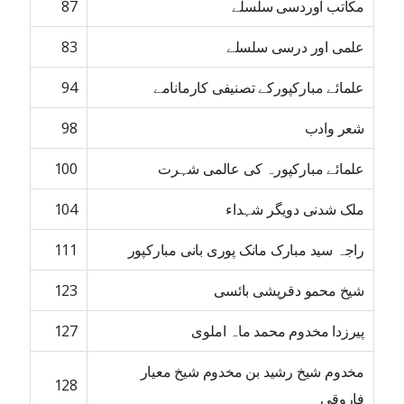
مکاتب اوردسی سلسلے
87
علمی اور درسی سلسلے
83
علمائے مبارکپورکے تصنیفی کارمانامے
94
شعر وادب
98
علمائے مبارکپورہ کی عالمی شہرت
100
ملک شدنی دویگر شہداء
104
راجہ سید مبارک مانک پوری بانی مبارکپور
111
شیخ محمو دقریشی بائسی
123
پیرزدا مخدوم محمد ماہ املوی
127
مخدوم شیخ رشید بن مخدوم شیخ معیار
128
فاروقی