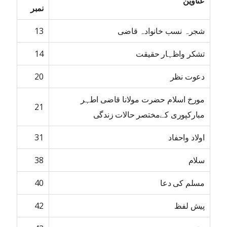
عناوین
نمبر
شجرہ نسب خانوادہ قاضی
13
تشکر واظہار حقیقت
14
دعوت نظر
20
مورخ اسلام حضرت مولانا قاضی اطہر
21
مبارکپوری کےمختصر حالات زندگی
اولاد واحفاد
31
سلام
38
مسلم کی دعا
40
پیش لفظ
42