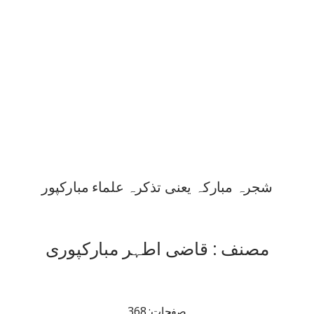
شجرہ مبارکہ یعنی تذکرہ علماء مبارکپور
مصنف : قاضی اطہر مبارکپوری
صفحات: 368