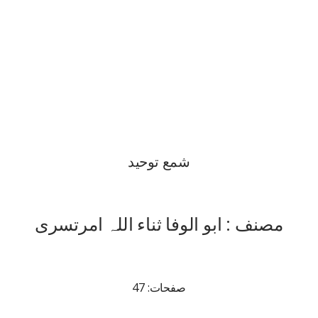
شمع توحید
مصنف : ابو الوفا ثناء اللہ امرتسری
صفحات: 47