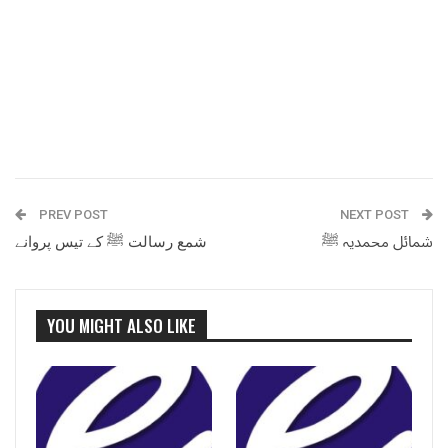
PREV POST
NEXT POST
شمائل محمدیہ ﷺ
شمع رسالت ﷺ کے تیس پروانے
YOU MIGHT ALSO LIKE