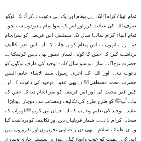
تمام انبیاء کرام﷩ ایک ہی پیغام اور ایک ہی دعوت لےکر آئےکہ لوگو!
صرف اللہ کی عبادت کرو اور اس کے سوا تمام معبودوں سے بچو۔
تمام انبیاء کرام سالہا سال تک مسلسل اس فریضہ کو سرانجام
دیتے رہے انھوں نے اس پیغام کو پہنچانے کے لیے اس قدر تکالیف
برداشت کیں کہ جس کا کوئی انسان تصور بھی نہیں کرسکتاہے
حضرت نوح﷤ نے ساڑے نو سو سال کلمۂ توحید کی طرف لوگوں کو
دعوت دی۔ اور اللہ کے آخری رسول سید الانبیاء خاتم النبین
حضرت محمد مصطفیٰﷺ نے بھی عقیدۂ توحید کی دعوت کے لیے
کس قدر محنت کی اور اس فریضہ کو سر انجام دیا کہ جس کے
بدلے آپﷺ کو طرح طرح کی تکالیف ومصائب سے دوچار ہوناپڑا۔
عقیدہ توحید کی تعلیم وتفہیم کے لیے جہاں نبی کریمﷺ او رآپ کے
صحابہ کرا م ﷢ نے بے شمار قربانیاں دیں اور تکالیف کو برداشت کیا
وہاں علمائے اسلام نےبھی دن رات اپنی تحریروں اور تقریروں میں
اس کی اہمیت کو خوب واضح کیا۔ ہنوز یہ سلسلہ جاری وساری