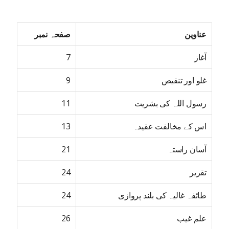
عناوین
صفحہ نمبر
آغاز
7
غلو اور تنقیص
9
رسول اللہ کی بشریت
11
اس کے مخالفت عقیدہ
13
آسان راستہ
21
تقریر
24
طائفہ غالیہ کی بلند پروازی
24
علم غیب
26