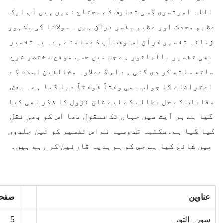
اللہ امرتسری کسی تعارف کے محتاج نہیں ہیں آپ ایک
عظیم محدث اور عظیم مفسر قرآن ہیں۔ مولانا کی مشہور
زمانہ تفسیر قرآن اس وقت آپ کے سامنے ہے۔ یہ تفسیر
بھی تفسیر بالماثور ہے جس میں حسب موقع مختصر شرح
ساتھ ساتھ کر دی گئی ہے اس کےعلاوہ مخالفین اسلام کے
اعتراضات کا جواب بھی وقتاً فوقتاً دیا گیا ہے۔ بعض
مقامات کے حل مطالب کے لیے شان نزول کا ذکر بھی کیا
گیا ہے ہر آیت میں جہاں تک منقول تھا اس کو بھی نقل
کیا گیا ہے۔مکتبہ قدوسیہ نے اس تفسیر کو تین جلدوں
میں شائع کیا ہے جس کو ہم ہدیہ قارئین کر رہے ہیں۔
عناوین
صفحہ
سورہ التوبہ
5