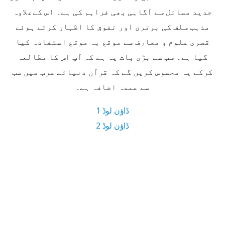
جدید مسائل سے آگاہی بھی فراہم کی ہے۔ اس کےعلاوہ
مذہب سلف کی برتری اور تفوق کا اظہار کرتے ہوئے
قصری علوم و معارف سے موقع بہ موقع استفادہ کیا
گیا ہے۔ سب سے بڑی بات یہ ہے کہ آپ اس کا مطالعہ
کرکے یہ محسوس کریں گے کہ قرآن دنیائے عرب میں سب
سے عمدہ اضافہ ہے۔
ڈاؤن لوڈ 1
ڈاؤن لوڈ 2
26 MB ڈاؤن لوڈ سائز