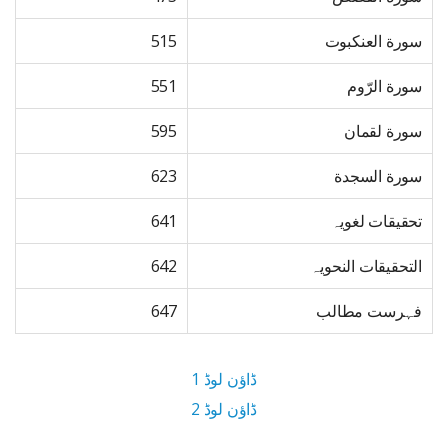
سورة العنكبوت
515
سورة الرّوم
551
سورة لقمان
595
سورة السجدة
623
تحقیقات لغویہ
641
التحقیقات النحویہ
642
فہرست مطالب
647
ڈاؤن لوڈ 1
ڈاؤن لوڈ 2
15.5 MB ڈاؤن لوڈ سائز