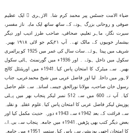
ضیاء الامت جسٹس پیر محمد کرم شاہ الازہری  ایک عظیم
صوفی و روحانی بزرگ ہونے کے ساتھ ساتھ ایک مایہ ناز مفسر،
سیرت نگار، ماہر تعلیم، صحافی، صاحب طرز ادیب اور دیگر
بیشمار خوبیوں کے مالک تھے۔ آپ ۲۱یکم جو لائی ۱۹۱۸ بھیرہ
شریف میں پیدا ہو ئے۔سات سال کی عمر میں 1925 کو پرائمری
سکول میں داخل ہوئے ۔ اور 1936ء میں گورنمنٹ ہائی سکول
بھیرہ سے میٹرک کا امتحان پاس کیا۔1941ء میں اوریئنٹل کالج
لاہور میں داخلہ لیا اور فاضل عربی میں شیخ محمدعربی، جناب
رسول خان صاحب، مولانا نورالحق جیسے اساتذہ سے علم حاصل
کیا۔ آپ نے 600 میں سے 512 نمبر لیکر پنجاب بھر میں پہلی
پوزیش لیکر فاضل عربی کا امتحان پاس کیا۔علوم عقلیہ و نقلیہ
سے فراغت کے بعد 1942ء سے 1943ء دورہ حدیث مکمل کیا اور
بعض دیگر کتب بھی پڑھیں۔1941ء میں جامعہ پنجاب سے بی۔اے
کا امتحان اچھی پوزیشن سے پاس کیا۔ستمبر 1951ء میں جامعہ