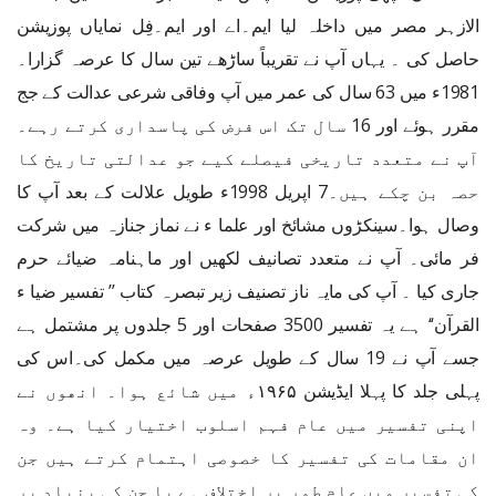
الازہر مصر میں داخلہ لیا ایم۔اے اور ایم۔فِل نمایاں پوزیشن
حاصل کی ۔ یہاں آپ نے تقریباً ساڑھے تین سال کا عرصہ گزارا۔
1981ء میں 63 سال کی عمر میں آپ وفاقی شرعی عدالت کے جج
مقرر ہوئے اور 16 سال تک اس فرض کی پاسداری کرتے رہے۔
آپ نے متعدد تاریخی فیصلے کیے جو عدالتی تاریخ کا
حصہ بن چکے ہیں۔7 اپریل 1998ء طویل علالت کے بعد آپ کا
وصال ہوا۔سینکڑوں مشائخ اور علما ء نے نماز جنازہ میں شرکت
فر مائی۔ آپ نے متعدد تصانیف لکھیں اور ماہنامہ ضیائے حرم
جاری کیا ۔ آپ کی مایہ ناز تصنیف زیر تبصرہ کتاب ’’ تفسیر ضیا ء
القرآن‘‘ ہے یہ تفسیر 3500 صفحات اور 5 جلدوں پر مشتمل ہے
جسے آپ نے 19 سال کے طویل عرصہ میں مکمل کی۔اس کی
پہلی جلد کا پہلا ایڈیشن ۱۹۶۵ء میں شائع ہوا۔ انھوں نے
اپنی تفسیر میں عام فہم اسلوب اختیار کیا ہے۔ وہ
ان مقامات کی تفسیر کا خصوصی اہتمام کرتے ہیں جن
کی تفسیر میں عام طور پر اختلاف ہے یا جن کی بنیاد پر