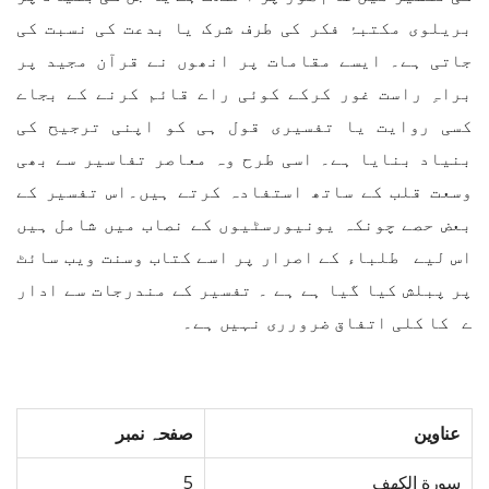
بریلوی مکتبۂ فکر کی طرف شرک یا بدعت کی نسبت کی
جاتی ہے۔ ایسے مقامات پر انھوں نے قرآن مجید پر
براہِ راست غور کرکے کوئی راے قائم کرنے کے بجاے
کسی روایت یا تفسیری قول ہی کو اپنی ترجیح کی
بنیاد بنایا ہے۔ اسی طرح وہ معاصر تفاسیر سے بھی
وسعت قلب کے ساتھ استفادہ کرتے ہیں۔اس تفسیر کے
بعض حصے چونکہ یونیورسٹیوں کے نصاب میں شامل ہیں
اس لیے طلباء کے اصرار پر اسے کتاب وسنت ویب سائٹ
پر پبلش کیا گیا ہے ہے ۔ تفسیر کے مندرجات سے ادار
ے کا کلی اتفاق ضرورری نہیں ہے۔
عناوین
صفحہ نمبر
سورة الكهف
5