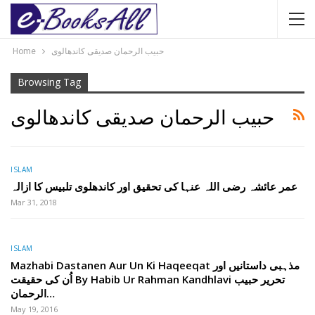
حبیب الرحمان صدیقی کاندھالوی
Home
Browsing Tag
حبیب الرحمان صدیقی کاندھالوی
ISLAM
عمر عائشہ رضی اللہ عنہا کی تحقیق اور کاندھلوی تلبیس کا ازالہ
Mar 31, 2018
ISLAM
Mazhabi Dastanen Aur Un Ki Haqeeqat مذہبی داستانیں اور
اُن کی حقیقت By Habib Ur Rahman Kandhlavi تحریر حبیب
الرحمان…
May 19, 2016