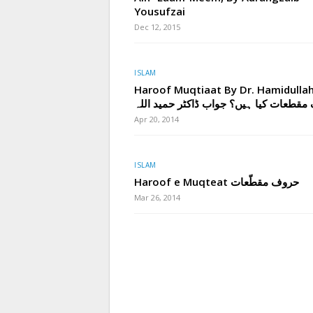
Yousufzai
Dec 12, 2015
ISLAM
Haroof Muqtiaat By Dr. Hamidulla
قطعات کیا ہیں؟ جواب ڈاکٹر حمید اللہ
Apr 20, 2014
ISLAM
Haroof e Muqteat حروف مقطّعات
Mar 26, 2014