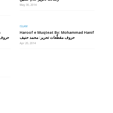
May 30, 2014
ISLAM
h
Haroof e Muqteat By: Mohammad Hanif
حروف مقطّعات تحریر: محمد حنیف
حروف م
Apr 20, 2014