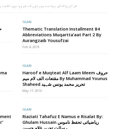
قرآن پاک کی بہت سے سورتوں کے شروع میں لکھے ہ
ISLAM
ح
Thematic Translation Installment 84
Abbreviations Muqartta’aat Part 2 By
Aurangzaib Yousufzai
Feb 4, 2019
ISLAM
Haroof e Muqteat Alf Laam Meem حروف
مقتعات الف لام میم By Muhammad Younus
Shaheed تحریر محمد یونس شہید
May 17, 2016
ISLAM
llment
Riaziati Tahafuz E Namus e Risalat By:
n”
Ghulam Hussain ریاضیاتی تحفظ ناموس
رسالت تحریر غلام حسین