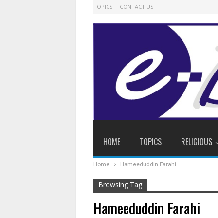
TOPICS
CONTACT US
HOME
TOPICS
RELIGIOUS
Home
Hameeduddin Farahi
Browsing Tag
Hameeduddin Farahi